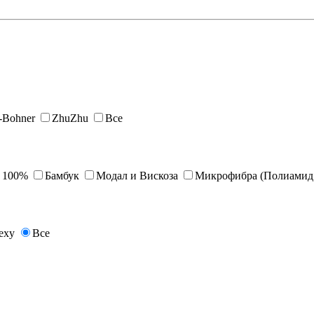
s-Bohner
ZhuZhu
Все
 100%
Бамбук
Модал и Вискоза
Микрофибра (Полиамид 
exy
Все