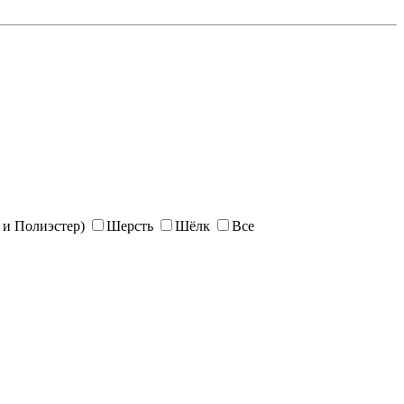
и Полиэстер)
Шерсть
Шёлк
Все