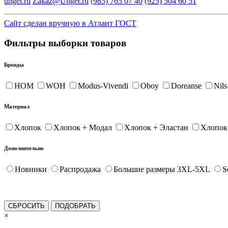
unger.ru
Zakaz@Unger.ru
(985)
765 07 40
(925)
504 60 51
Сайт сделан вручную в Атлант ГОСТ
Фильтры выборки товаров
Бренды
HOM
WOH
Modus-Vivendi
Oboy
Doreanse
Nil
Материал
Хлопок
Хлопок + Модал
Хлопок + Эластан
Хлопок
Дополнительно
Новинки
Распродажа
Большие размеры 3XL-5XL
S
×