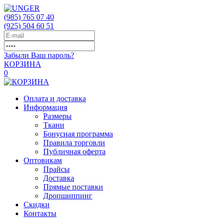
(985)
765 07 40
(925)
504 60 51
Забыли Ваш пароль?
КОРЗИНА
0
Оплата и доставка
Информация
Размеры
Ткани
Бонусная программа
Правила торговли
Публичная оферта
Оптовикам
Прайсы
Доставка
Прямые поставки
Дропшиппинг
Скидки
Контакты