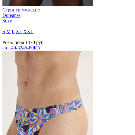
Стринги мужские
Doreanse
Sexy
S
M
L
XL
XXL
Розн. цена
1370
руб.
арт.
40-3245-P0RA