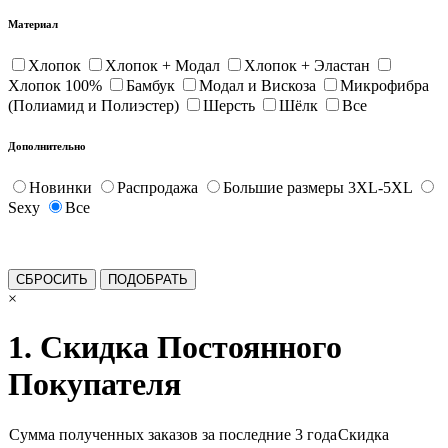
Материал
Хлопок
Хлопок + Модал
Хлопок + Эластан
Хлопок 100%
Бамбук
Модал и Вискоза
Микрофибра
(Полиамид и Полиэстер)
Шерсть
Шёлк
Все
Дополнительно
Новинки
Распродажа
Большие размеры 3XL-5XL
Sexy
Все
×
1. Скидка Постоянного
Покупателя
Сумма полученных заказов за последние 3 года
Скидка