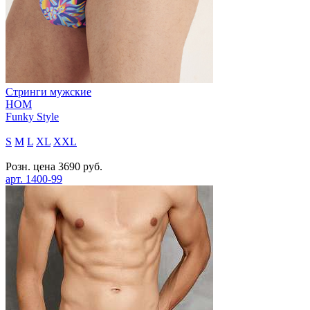
Стринги мужские
HOM
Funky Style
S
M
L
XL
XXL
Розн. цена
3690
руб.
арт.
1400-99