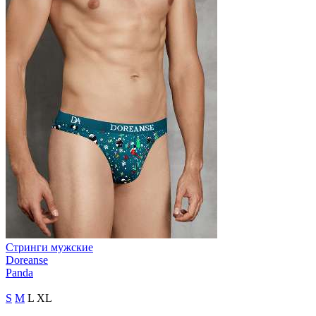
Стринги мужские
Doreanse
Panda
S
M
L
XL