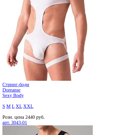
Стринг-боди
Doreanse
Sexy Body
S
M
L
XL
XXL
Розн. цена
2440
руб.
арт.
3043-01