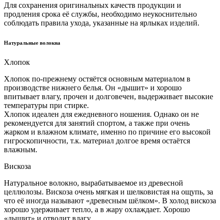
Для сохранения оригинальных качеств продукции и
продления срока её службы, необходимо неукоснительно
соблюдать правила ухода, указанные на ярлыках изделий.
Натуральные волокна
Хлопок
Хлопок по-прежнему остяётся основным материалом в
производстве нижнего белья. Он «дышит» и хорошо
впитывает влагу, прочен и долговечен, выдерживает высокие
температуры при стирке.
Хлопок идеален для ежедневного ношения. Однако он не
рекомендуется для занятий спортом, а также при очень
жарком и влажном климате, именно по причине его высокой
гигроскопичности, т.к. материал долгое время остаётся
влажным.
Вискоза
Натуральное волокно, вырабатываемое из древесной
целлюлозы. Вискоза очень мягкая и шелковистая на ощупь, за
что её иногда называют «древесным шёлком». В холод вискоза
хорошо удерживает тепло, а в жару охлаждает. Хорошо
«дышит» и отводит влагу.