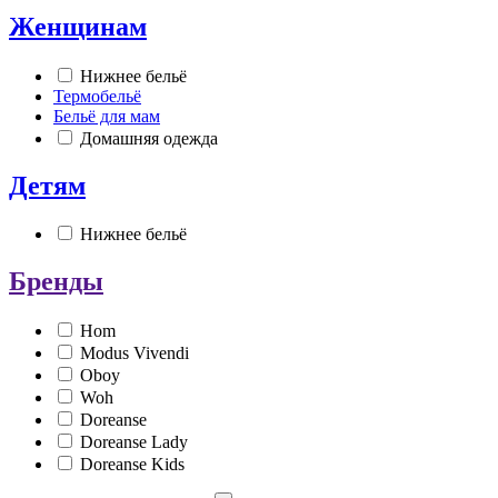
Женщинам
Нижнее бельё
Термобельё
Бельё для мам
Домашняя одежда
Детям
Нижнее бельё
Бренды
Hom
Modus Vivendi
Oboy
Woh
Doreanse
Doreanse Lady
Doreanse Kids