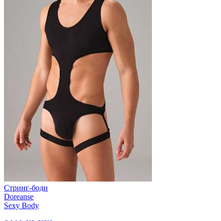
Стринг-боди
Doreanse
Sexy Body