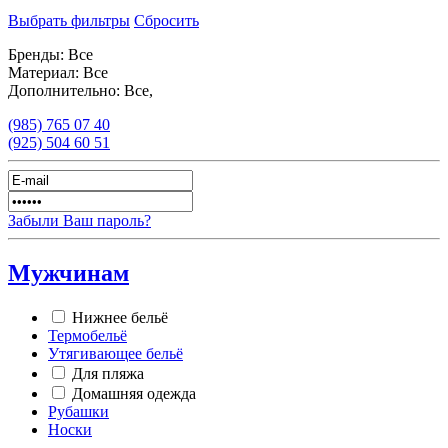
Выбрать фильтры
Сбросить
Бренды:
Все
Материал:
Все
Дополнительно:
Все,
(985)
765 07 40
(925)
504 60 51
Забыли Ваш пароль?
Мужчинам
Нижнее бельё
Термобельё
Утягивающее бельё
Для пляжа
Домашняя одежда
Рубашки
Носки