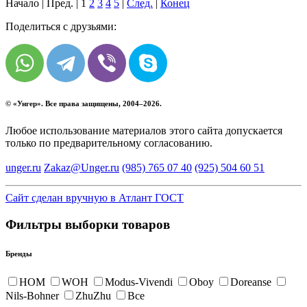
Начало | Пред. |
1
2
3
4
5
|
След.
|
Конец
Поделиться с друзьями:
© «
Унгер
». Все права защищены, 2004–2026.
Любое использование материалов этого сайта допускается
только по предварительному согласованию.
unger.ru
Zakaz@Unger.ru
(985)
765 07 40
(925)
504 60 51
Сайт сделан вручную в Атлант ГОСТ
Фильтры выборки товаров
Бренды
HOM
WOH
Modus-Vivendi
Oboy
Doreanse
Nils-Bohner
ZhuZhu
Все