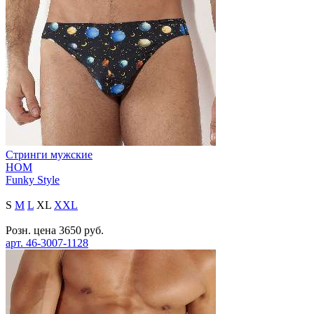
Стринги мужские
HOM
Funky Style
S
M
L
XL
XXL
Розн. цена
3650
руб.
арт.
46-3007-1128