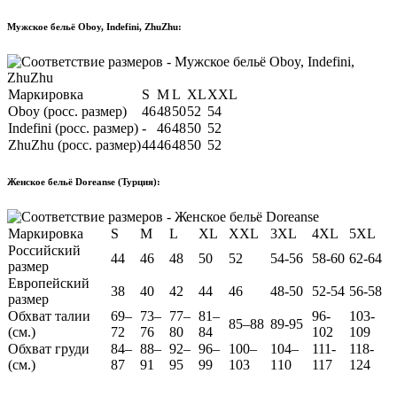
Мужское бельё Oboy, Indefini, ZhuZhu:
Маркировка
S
M
L
XL
XXL
Oboy (росс. размер)
46
48
50
52
54
Indefini (росс. размер)
-
46
48
50
52
ZhuZhu (росс. размер)
44
46
48
50
52
Женское бельё Doreanse (Турция):
Маркировка
S
M
L
XL
XXL
3XL
4XL
5XL
Российский
44
46
48
50
52
54-56
58-60
62-64
размер
Европейский
38
40
42
44
46
48-50
52-54
56-58
размер
Обхват талии
69–
73–
77–
81–
96-
103-
85–88
89-95
(см.)
72
76
80
84
102
109
Обхват груди
84–
88–
92–
96–
100–
104–
111-
118-
(см.)
87
91
95
99
103
110
117
124