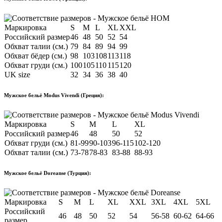
Маркировка
S
M
L
XL
XXL
Российский размер
46
48
50
52
54
Обхват талии (см.)
79
84
89
94
99
Обхват бёдер (см.)
98
103
108
113
118
Обхват груди (см.)
100
105
110
115
120
UK size
32
34
36
38
40
Мужское бельё Modus Vivendi (Греция):
Маркировка
S
M
L
XL
Российский размер
46
48
50
52
Обхват груди (см.)
81-99
90-103
96-115
102-120
Обхват талии (см.)
73-78
78-83
83-88
88-93
Мужское бельё Doreanse (Турция):
Маркировка
S
M
L
XL
XXL
3XL
4XL
5XL
Российский
46
48
50
52
54
56-58
60-62
64-66
размер