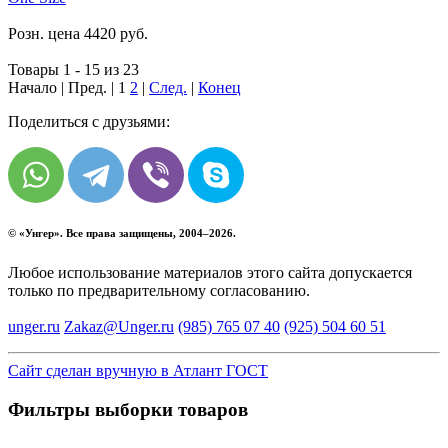
Розн. цена
4420
руб.
Товары 1 - 15 из 23
Начало | Пред. |
1
2
|
След.
|
Конец
Поделиться с друзьями:
© «
Унгер
». Все права защищены, 2004–2026.
Любое использование материалов этого сайта допускается
только по предварительному согласованию.
unger.ru
Zakaz@Unger.ru
(985)
765 07 40
(925)
504 60 51
Сайт сделан вручную в Атлант ГОСТ
Фильтры выборки товаров