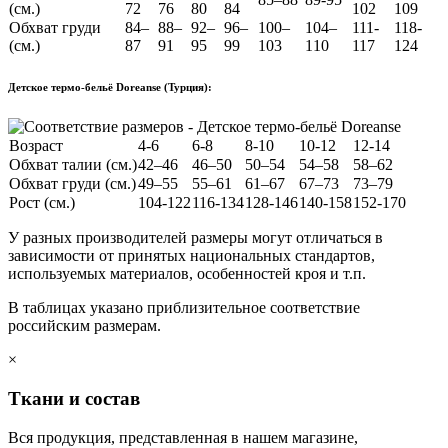
(см.)
72
76
80
84
102
109
Обхват груди
84–
88–
92–
96–
100–
104–
111-
118-
(см.)
87
91
95
99
103
110
117
124
Детское термо-бельё Doreanse (Турция):
Возраст
4-6
6-8
8-10
10-12
12-14
Обхват талии (см.)
42–46
46–50
50–54
54–58
58–62
Обхват груди (см.)
49–55
55–61
61–67
67–73
73–79
Рост (см.)
104-122
116-134
128-146
140-158
152-170
У разных производителей размеры могут отличаться в
зависимости от принятых национальных стандартов,
используемых материалов, особенностей кроя и т.п.
В таблицах указано приблизительное соответствие
российским размерам.
×
Ткани и состав
Вся продукция, представленная в нашем магазине,