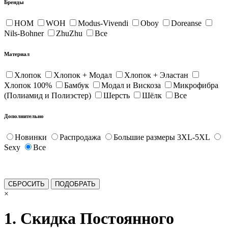
Бренды
HOM
WOH
Modus-Vivendi
Oboy
Doreanse
Nils-Bohner
ZhuZhu
Все
Материал
Хлопок
Хлопок + Модал
Хлопок + Эластан
Хлопок 100%
Бамбук
Модал и Вискоза
Микрофибра
(Полиамид и Полиэстер)
Шерсть
Шёлк
Все
Дополнительно
Новинки
Распродажа
Большие размеры 3XL-5XL
Sexy
Все
×
1. Скидка Постоянного