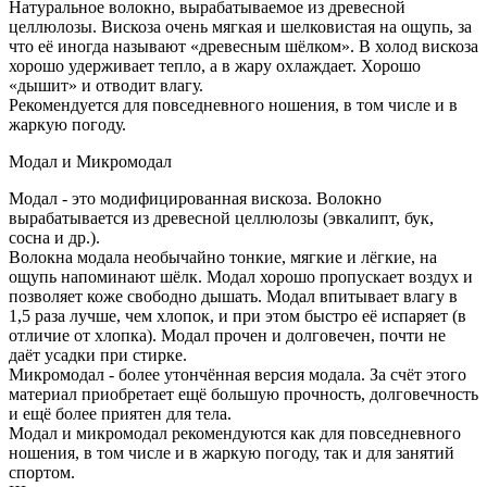
Натуральное волокно, вырабатываемое из древесной
целлюлозы. Вискоза очень мягкая и шелковистая на ощупь, за
что её иногда называют «древесным шёлком». В холод вискоза
хорошо удерживает тепло, а в жару охлаждает. Хорошо
«дышит» и отводит влагу.
Рекомендуется для повседневного ношения, в том числе и в
жаркую погоду.
Модал и Микромодал
Модал - это модифицированная вискоза. Волокно
вырабатывается из древесной целлюлозы (эвкалипт, бук,
сосна и др.).
Волокна модала необычайно тонкие, мягкие и лёгкие, на
ощупь напоминают шёлк. Модал хорошо пропускает воздух и
позволяет коже свободно дышать. Модал впитывает влагу в
1,5 раза лучше, чем хлопок, и при этом быстро её испаряет (в
отличие от хлопка). Модал прочен и долговечен, почти не
даёт усадки при стирке.
Микромодал - более утончённая версия модала. За счёт этого
материал приобретает ещё большую прочность, долговечность
и ещё более приятен для тела.
Модал и микромодал рекомендуются как для повседневного
ношения, в том числе и в жаркую погоду, так и для занятий
спортом.