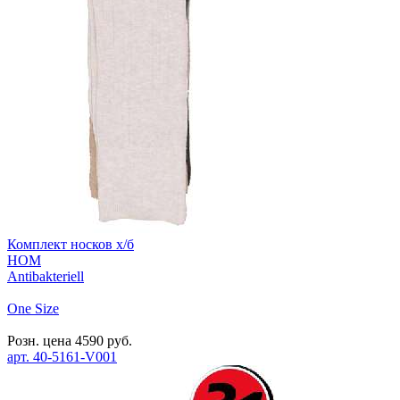
Комплект носков х/б
HOM
Antibakteriell
One Size
Розн. цена
4590
руб.
арт.
40-5161-V001