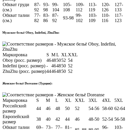
Обхват груди
87-
93-
99-
105-
109-
113-
120-
127-
(см.)
92
98
104
108
112
119
126
133
Обхват талии
77-
83-
87-
99-
103-
110-
117-
93-98
(см.)
82
86
92
102
109
116
123
Мужское бельё Oboy, Indefini, ZhuZhu:
Маркировка
S
M
L
XL
XXL
Oboy (росс. размер)
46
48
50
52
54
Indefini (росс. размер)
-
46
48
50
52
ZhuZhu (росс. размер)
44
46
48
50
52
Женское бельё Doreanse (Турция):
Маркировка
S
M
L
XL
XXL
3XL
4XL
5XL
Российский
44
46
48
50
52
54-56
58-60
62-64
размер
Европейский
38
40
42
44
46
48-50
52-54
56-58
размер
Обхват талии
69–
73–
77–
81–
96-
103-
85–88
89-95