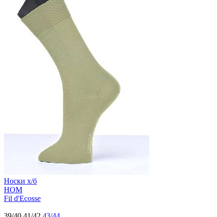
Носки х/б
HOM
Fil d'Ecosse
39/40
41/42
43/44