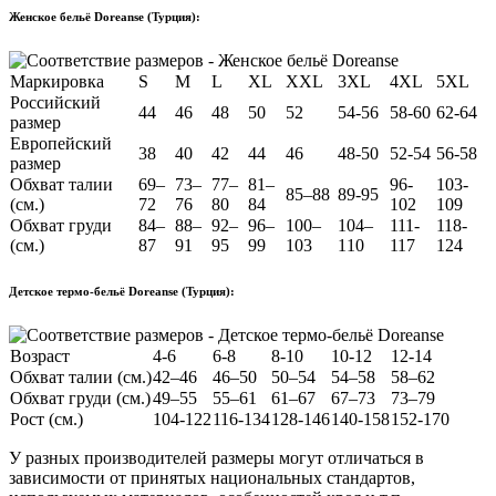
Женское бельё Doreanse (Турция):
Маркировка
S
M
L
XL
XXL
3XL
4XL
5XL
Российский
44
46
48
50
52
54-56
58-60
62-64
размер
Европейский
38
40
42
44
46
48-50
52-54
56-58
размер
Обхват талии
69–
73–
77–
81–
96-
103-
85–88
89-95
(см.)
72
76
80
84
102
109
Обхват груди
84–
88–
92–
96–
100–
104–
111-
118-
(см.)
87
91
95
99
103
110
117
124
Детское термо-бельё Doreanse (Турция):
Возраст
4-6
6-8
8-10
10-12
12-14
Обхват талии (см.)
42–46
46–50
50–54
54–58
58–62
Обхват груди (см.)
49–55
55–61
61–67
67–73
73–79
Рост (см.)
104-122
116-134
128-146
140-158
152-170
У разных производителей размеры могут отличаться в
зависимости от принятых национальных стандартов,