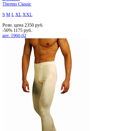
Thermo Classic
S
M
L
XL
XXL
Розн. цена
2350
руб.
-50%
1175
руб.
арт.
1960-02