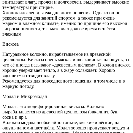
впитывает влагу, прочен и долговечен, выдерживает высокие
температуры при стирке.
Хлопок идеален для ежедневного ношения. Однако он не
рекомендуется для занятий спортом, а также при очень
жарком и влажном климате, именно по причине его высокой
гигроскопичности, т.к. материал долгое время остаётся
влажным.
Вискоза
Натуральное волокно, вырабатываемое из древесной
целлюлозы. Вискоза очень мягкая и шелковистая на ощупь, за
что её иногда называют «древесным шёлком». В холод вискоза
хорошо удерживает тепло, а в жару охлаждает. Хорошо
«дышит» и отводит влагу.
Рекомендуется для повседневного ношения, в том числе и в
жаркую погоду.
Модал и Микромодал
Модал - это модифицированная вискоза. Волокно
вырабатывается из древесной целлюлозы (эвкалипт, бук,
сосна и др.).
Волокна модала необычайно тонкие, мягкие и лёгкие, на
ощупь напоминают шёлк. Модал хорошо пропускает воздух и