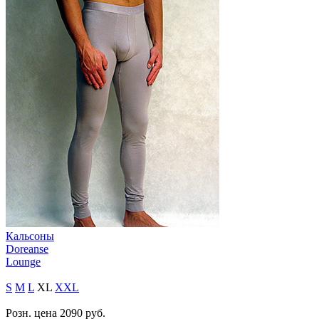
Кальсоны
Doreanse
Lounge
S
M
L
XL
XXL
Розн. цена
2090
руб.