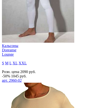
Кальсоны
Doreanse
Lounge
S
M
L
XL
XXL
Розн. цена
2090
руб.
-50%
1045
руб.
арт.
2960-02