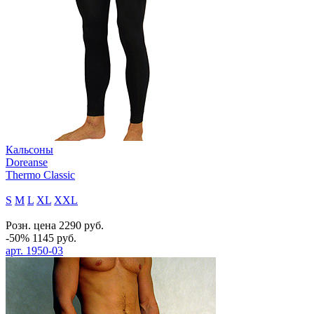
Кальсоны
Doreanse
Thermo Classic
S
M
L
XL
XXL
Розн. цена
2290
руб.
-50%
1145
руб.
арт.
1950-03