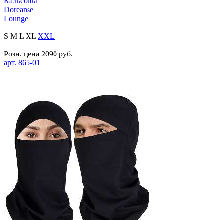
Кальсоны
Doreanse
Lounge
S
M
L
XL
XXL
Розн. цена
2090
руб.
арт.
865-01