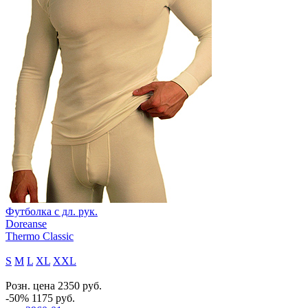
Футболка с дл. рук.
Doreanse
Thermo Classic
S
M
L
XL
XXL
Розн. цена
2350
руб.
-50%
1175
руб.