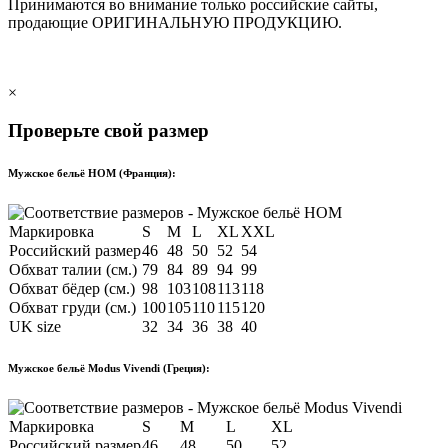
Принимаются во внимание только российские сайты,
продающие
ОРИГИНАЛЬНУЮ ПРОДУКЦИЮ
.
×
Проверьте свой размер
Мужское бельё HOM (Франция):
Маркировка
S
M
L
XL
XXL
Российский размер
46
48
50
52
54
Обхват талии (см.)
79
84
89
94
99
Обхват бёдер (см.)
98
103
108
113
118
Обхват груди (см.)
100
105
110
115
120
UK size
32
34
36
38
40
Мужское бельё Modus Vivendi (Греция):
Маркировка
S
M
L
XL
Российский размер
46
48
50
52