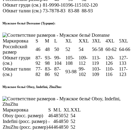
Обхват груди (см.)
81-99
90-103
96-115
102-120
Обхват талии (см.)
73-78
78-83
83-88
88-93
Мужское бельё Doreanse (Турция):
Маркировка
S
M
L
XL
XXL
3XL
4XL
5XL
Российский
46
48
50
52
54
56-58
60-62
64-66
размер
Обхват груди
87-
93-
99-
105-
109-
113-
120-
127-
(см.)
92
98
104
108
112
119
126
133
Обхват талии
77-
83-
87-
99-
103-
110-
117-
93-98
(см.)
82
86
92
102
109
116
123
Мужское бельё Oboy, Indefini, ZhuZhu:
Маркировка
S
M
L
XL
XXL
Oboy (росс. размер)
46
48
50
52
54
Indefini (росс. размер)
-
46
48
50
52
ZhuZhu (росс. размер)
44
46
48
50
52