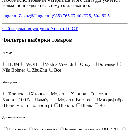
Любое использование материалов этого сайта допускается
только по предварительному согласованию.
unger.ru
Zakaz@Unger.ru
(985)
765 07 40
(925)
504 60 51
Сайт сделан вручную в Атлант ГОСТ
Фильтры выборки товаров
Бренды
HOM
WOH
Modus-Vivendi
Oboy
Doreanse
Nils-Bohner
ZhuZhu
Все
Материал
Хлопок
Хлопок + Модал
Хлопок + Эластан
Хлопок 100%
Бамбук
Модал и Вискоза
Микрофибра
(Полиамид и Полиэстер)
Шерсть
Шёлк
Все
Дополнительно
Новинки
Распродажа
Большие размеры 3XL-5XL