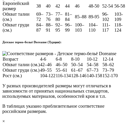
Европейский
38
40
42
44
46
48-50
52-54
56-58
размер
Обхват талии
69–
73–
77–
81–
96-
103-
85–88
89-95
(см.)
72
76
80
84
102
109
Обхват груди
84–
88–
92–
96–
100–
104–
111-
118-
(см.)
87
91
95
99
103
110
117
124
Детское термо-бельё Doreanse (Турция):
Возраст
4-6
6-8
8-10
10-12
12-14
Обхват талии (см.)
42–46
46–50
50–54
54–58
58–62
Обхват груди (см.)
49–55
55–61
61–67
67–73
73–79
Рост (см.)
104-122
116-134
128-146
140-158
152-170
У разных производителей размеры могут отличаться в
зависимости от принятых национальных стандартов,
используемых материалов, особенностей кроя и т.п.
В таблицах указано приблизительное соответствие
российским размерам.
×