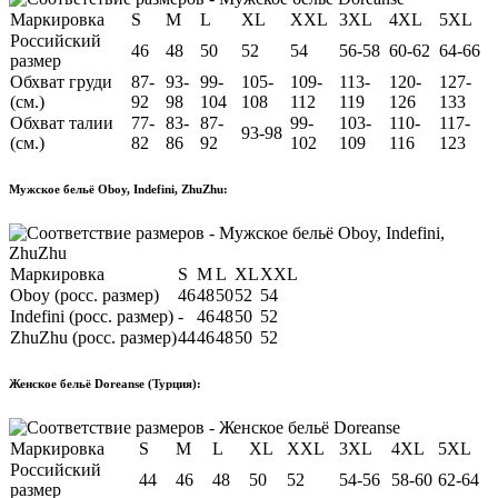
Маркировка
S
M
L
XL
XXL
3XL
4XL
5XL
Российский
46
48
50
52
54
56-58
60-62
64-66
размер
Обхват груди
87-
93-
99-
105-
109-
113-
120-
127-
(см.)
92
98
104
108
112
119
126
133
Обхват талии
77-
83-
87-
99-
103-
110-
117-
93-98
(см.)
82
86
92
102
109
116
123
Мужское бельё Oboy, Indefini, ZhuZhu:
Маркировка
S
M
L
XL
XXL
Oboy (росс. размер)
46
48
50
52
54
Indefini (росс. размер)
-
46
48
50
52
ZhuZhu (росс. размер)
44
46
48
50
52
Женское бельё Doreanse (Турция):
Маркировка
S
M
L
XL
XXL
3XL
4XL
5XL
Российский
44
46
48
50
52
54-56
58-60
62-64
размер