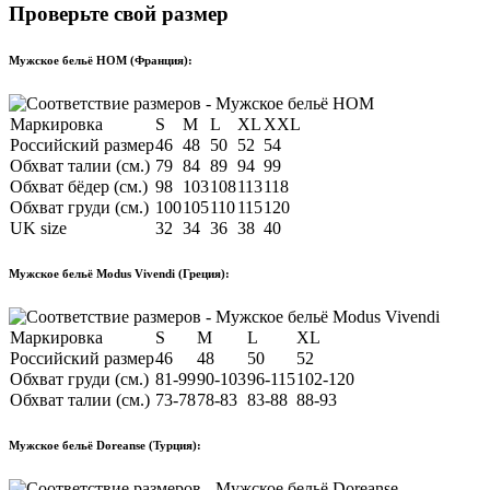
Проверьте свой размер
Мужское бельё HOM (Франция):
Маркировка
S
M
L
XL
XXL
Российский размер
46
48
50
52
54
Обхват талии (см.)
79
84
89
94
99
Обхват бёдер (см.)
98
103
108
113
118
Обхват груди (см.)
100
105
110
115
120
UK size
32
34
36
38
40
Мужское бельё Modus Vivendi (Греция):
Маркировка
S
M
L
XL
Российский размер
46
48
50
52
Обхват груди (см.)
81-99
90-103
96-115
102-120
Обхват талии (см.)
73-78
78-83
83-88
88-93
Мужское бельё Doreanse (Турция):