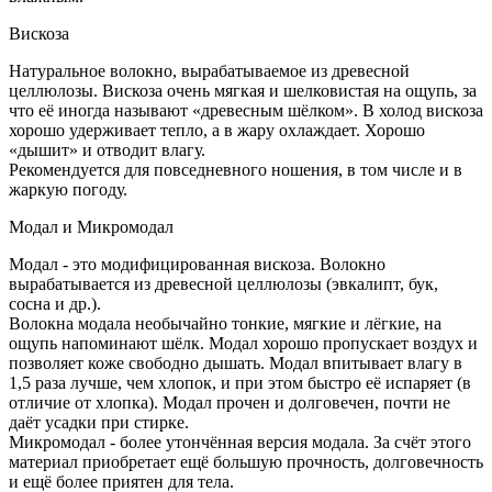
Вискоза
Натуральное волокно, вырабатываемое из древесной
целлюлозы. Вискоза очень мягкая и шелковистая на ощупь, за
что её иногда называют «древесным шёлком». В холод вискоза
хорошо удерживает тепло, а в жару охлаждает. Хорошо
«дышит» и отводит влагу.
Рекомендуется для повседневного ношения, в том числе и в
жаркую погоду.
Модал и Микромодал
Модал - это модифицированная вискоза. Волокно
вырабатывается из древесной целлюлозы (эвкалипт, бук,
сосна и др.).
Волокна модала необычайно тонкие, мягкие и лёгкие, на
ощупь напоминают шёлк. Модал хорошо пропускает воздух и
позволяет коже свободно дышать. Модал впитывает влагу в
1,5 раза лучше, чем хлопок, и при этом быстро её испаряет (в
отличие от хлопка). Модал прочен и долговечен, почти не
даёт усадки при стирке.
Микромодал - более утончённая версия модала. За счёт этого
материал приобретает ещё большую прочность, долговечность
и ещё более приятен для тела.