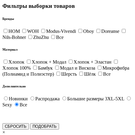
Фильтры выборки товаров
Бренды
HOM
WOH
Modus-Vivendi
Oboy
Doreanse
Nils-Bohner
ZhuZhu
Все
Материал
Хлопок
Хлопок + Модал
Хлопок + Эластан
Хлопок 100%
Бамбук
Модал и Вискоза
Микрофибра
(Полиамид и Полиэстер)
Шерсть
Шёлк
Все
Дополнительно
Новинки
Распродажа
Большие размеры 3XL-5XL
Sexy
Все
×