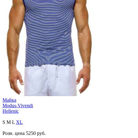
Майка
Modus-Vivendi
Hellenic
S
M
L
XL
Розн. цена
5250
руб.