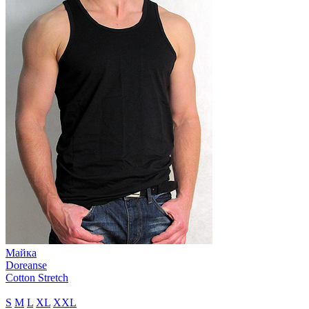
Майка
Doreanse
Cotton Stretch
S
M
L
XL
XXL