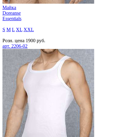
Майка
Doreanse
Essentials
S
M
L
XL
XXL
Розн. цена
1900
руб.
арт.
2206-02