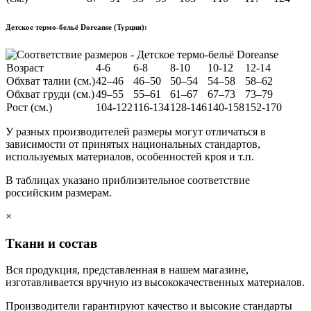
Детское термо-бельё Doreanse (Турция):
Возраст
4-6
6-8
8-10
10-12
12-14
Обхват талии (см.)
42–46
46–50
50–54
54–58
58–62
Обхват груди (см.)
49–55
55–61
61–67
67–73
73–79
Рост (см.)
104-122
116-134
128-146
140-158
152-170
У разных производителей размеры могут отличаться в
зависимости от принятых национальных стандартов,
используемых материалов, особенностей кроя и т.п.
В таблицах указано приблизительное соответствие
российским размерам.
×
Ткани и состав
Вся продукция, представленная в нашем магазине,
изготавливается вручную из высококачественных материалов.
Производители гарантируют качество и высокие стандарты