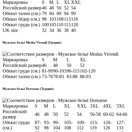
Маркировка
S
M
L
XL
XXL
Российский размер
46
48
50
52
54
Обхват талии (см.)
79
84
89
94
99
Обхват бёдер (см.)
98
103
108
113
118
Обхват груди (см.)
100
105
110
115
120
UK size
32
34
36
38
40
Мужское бельё Modus Vivendi (Греция):
Маркировка
S
M
L
XL
Российский размер
46
48
50
52
Обхват груди (см.)
81-99
90-103
96-115
102-120
Обхват талии (см.)
73-78
78-83
83-88
88-93
Мужское бельё Doreanse (Турция):
Маркировка
S
M
L
XL
XXL
3XL
4XL
5XL
Российский
46
48
50
52
54
56-58
60-62
64-66
размер
Обхват груди
87-
93-
99-
105-
109-
113-
120-
127-
(см.)
92
98
104
108
112
119
126
133