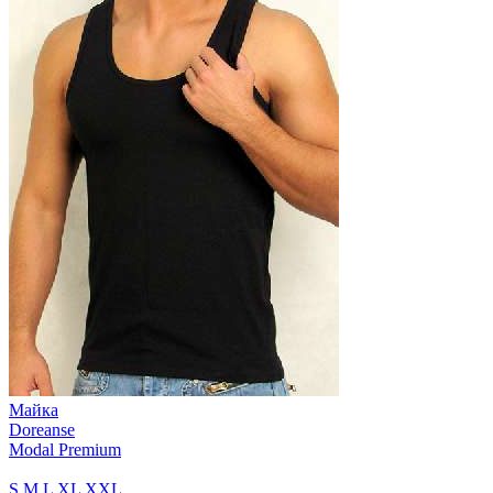
Майка
Doreanse
Modal Premium
S
M
L
XL
XXL