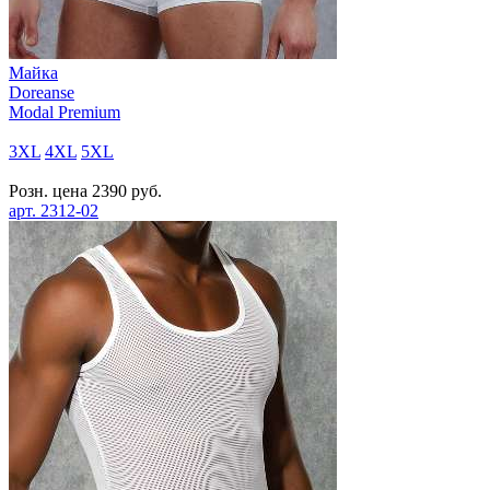
Майка
Doreanse
Modal Premium
3XL
4XL
5XL
Розн. цена
2390
руб.
арт.
2312-02