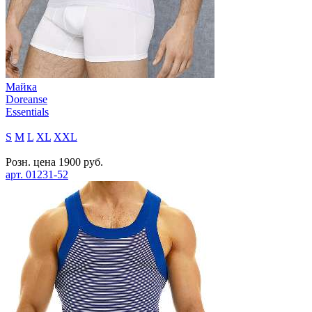
Майка
Doreanse
Essentials
S
M
L
XL
XXL
Розн. цена
1900
руб.
арт.
01231-52