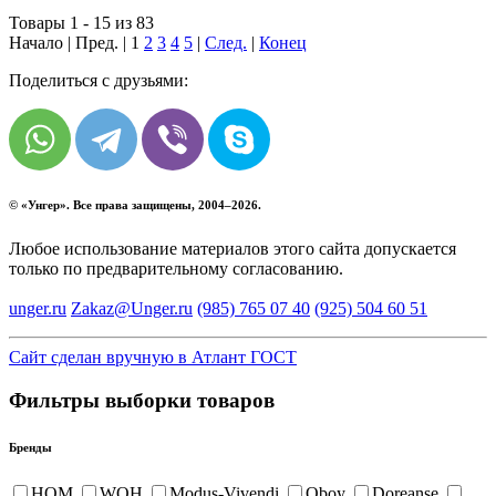
Товары 1 - 15 из 83
Начало | Пред. |
1
2
3
4
5
|
След.
|
Конец
Поделиться с друзьями:
© «
Унгер
». Все права защищены, 2004–2026.
Любое использование материалов этого сайта допускается
только по предварительному согласованию.
unger.ru
Zakaz@Unger.ru
(985)
765 07 40
(925)
504 60 51
Сайт сделан вручную в Атлант ГОСТ
Фильтры выборки товаров
Бренды
HOM
WOH
Modus-Vivendi
Oboy
Doreanse