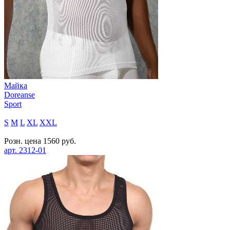
Майка
Doreanse
Sport
S
M
L
XL
XXL
Розн. цена
1560
руб.
арт.
2312-01