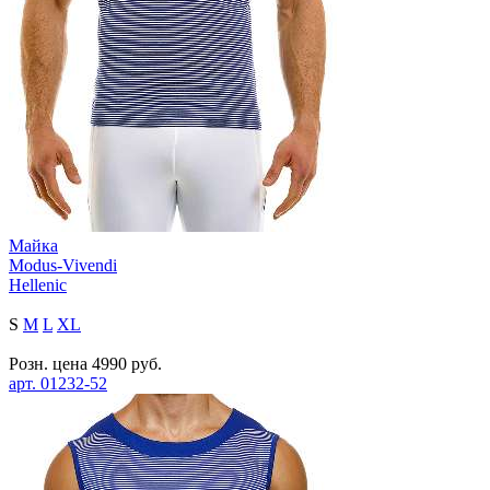
Майка
Modus-Vivendi
Hellenic
S
M
L
XL
Розн. цена
4990
руб.
арт.
01232-52