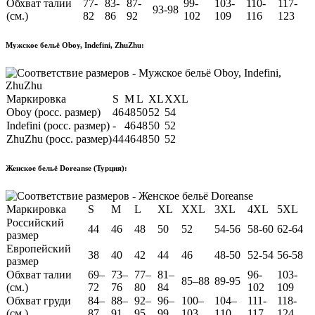
Обхват талии
77-
83-
87-
99-
103-
110-
117-
93-98
(см.)
82
86
92
102
109
116
123
Мужское бельё Oboy, Indefini, ZhuZhu:
Маркировка
S
M
L
XL
XXL
Oboy (росс. размер)
46
48
50
52
54
Indefini (росс. размер)
-
46
48
50
52
ZhuZhu (росс. размер)
44
46
48
50
52
Женское бельё Doreanse (Турция):
Маркировка
S
M
L
XL
XXL
3XL
4XL
5XL
Российский
44
46
48
50
52
54-56
58-60
62-64
размер
Европейский
38
40
42
44
46
48-50
52-54
56-58
размер
Обхват талии
69–
73–
77–
81–
96-
103-
85–88
89-95
(см.)
72
76
80
84
102
109
Обхват груди
84–
88–
92–
96–
100–
104–
111-
118-
(см.)
87
91
95
99
103
110
117
124