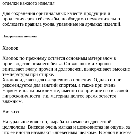
отделки каждого изделия.
Для сохранения оригинальных качеств продукции и
продления срока её службы, необходимо неукоснительно
соблюдать правила ухода, указанные на ярлыках изделий.
Натуральные волокна
Хлопок
Хлопок по-прежнему остяётся основным материалом в
производстве нижнего белья. Он «дышит» и хорошо
впитывает влагу, прочен и долговечен, выдерживает высокие
температуры при стирке.
Хлопок идеален для ежедневного ношения. Однако он не
рекомендуется для занятий спортом, а также при очень
жарком и влажном климате, именно по причине его высокой
гигроскопичности, т.к. материал долгое время остаётся
влажным.
Вискоза
Натуральное волокно, вырабатываемое из древесной
целлюлозы. Вискоза очень мягкая и шелковистая на ощупь, за
что её иногда называют «древесным шёлком». В холод вискоза