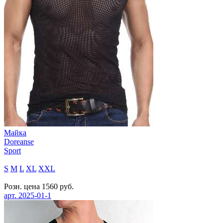
Майка
Doreanse
Sport
S
M
L
XL
XXL
Розн. цена
1560
руб.
арт.
2025-01-1