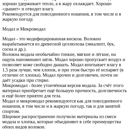
хорошо удерживает тепло, а в жару охлаждает. Хорошо
«дышит» и отводит влагу.
Рекомендуется для повседневного ношения, в том числе и в
жаркую погоду.
Модал и Микромодал
Модал - это модифицированная вискоза. Волокно
вырабатывается из древесной целлюлозы (эвкалипт, бук,
сосна и др.).
Волокна модала необычайно тонкие, мягкие и лёгкие, на
ощупь напоминают шёлк. Модал хорошо пропускает воздух и
позволяет коже свободно дышать. Модал впитывает влагу в
1,5 раза лучше, чем хлопок, и при этом быстро её испаряет (в
отличие от хлопка). Модал прочен и долговечен, почти не
даёт усадки при стирке.
Микромодал - более утончённая версия модала. За счёт этого
материал приобретает ещё большую прочность, долговечность
и ещё более приятен для тела.
Модал и микромодал рекомендуются как для повседневного
ношения, в том числе и в жаркую погоду, так и для занятий
спортом.
Широкое распространение получили материалы из смеси
модала и хлопка, которые объединяют в себе преимущества
обоих видов волокон.