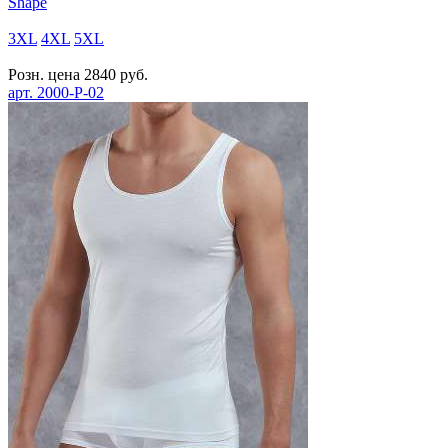
Shape
3XL
4XL
5XL
Розн. цена
2840
руб.
арт.
2000-P-02