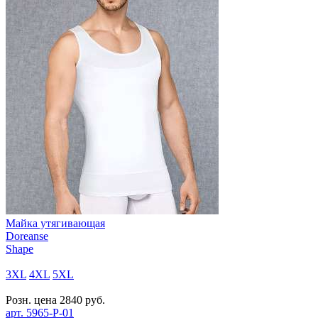
Майка утягивающая
Doreanse
Shape
3XL
4XL
5XL
Розн. цена
2840
руб.
арт.
5965-P-01