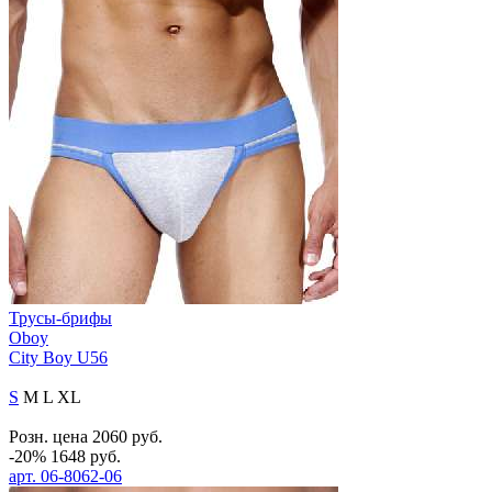
Трусы-брифы
Oboy
City Boy U56
S
M
L
XL
Розн. цена
2060
руб.
-20%
1648
руб.
арт.
06-8062-06