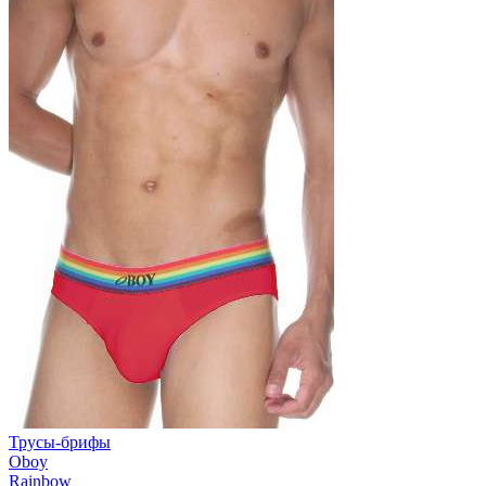
Трусы-брифы
Oboy
Rainbow