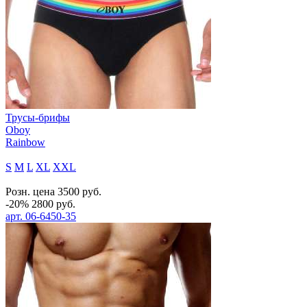
Трусы-брифы
Oboy
Rainbow
S
M
L
XL
XXL
Розн. цена
3500
руб.
-20%
2800
руб.
арт.
06-6450-35