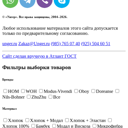
© «
Унгер
». Все права защищены, 2004–2026.
Любое использование материалов этого сайта допускается
только по предварительному согласованию.
unger.ru
Zakaz@Unger.ru
(985)
765 07 40
(925)
504 60 51
Сайт сделан вручную в Атлант ГОСТ
Фильтры выборки товаров
Бренды
HOM
WOH
Modus-Vivendi
Oboy
Doreanse
Nils-Bohner
ZhuZhu
Все
Материал
Хлопок
Хлопок + Модал
Хлопок + Эластан
Хлопок 100%
Бамбук
Модал и Вискоза
Микрофибра