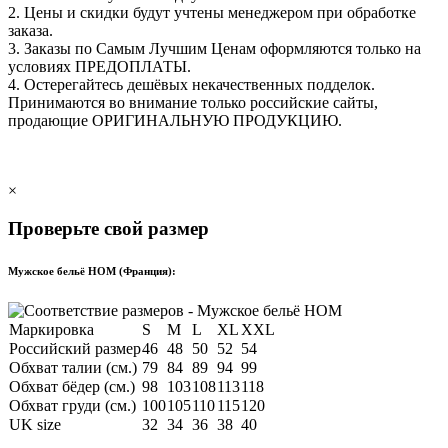
2. Цены и скидки будут учтены менеджером при обработке
заказа.
3. Заказы по Самым Лучшим Ценам оформляются только на
условиях
ПРЕДОПЛАТЫ
.
4. Остерегайтесь дешёвых некачественных подделок.
Принимаются во внимание только российские сайты,
продающие
ОРИГИНАЛЬНУЮ ПРОДУКЦИЮ
.
×
Проверьте свой размер
Мужское бельё HOM (Франция):
Маркировка
S
M
L
XL
XXL
Российский размер
46
48
50
52
54
Обхват талии (см.)
79
84
89
94
99
Обхват бёдер (см.)
98
103
108
113
118
Обхват груди (см.)
100
105
110
115
120
UK size
32
34
36
38
40