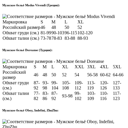
Мужское бельё Modus Vivendi (Греция):
Маркировка
S
M
L
XL
Российский размер
46
48
50
52
Обхват груди (см.)
81-99
90-103
96-115
102-120
Обхват талии (см.)
73-78
78-83
83-88
88-93
Мужское бельё Doreanse (Турция):
Маркировка
S
M
L
XL
XXL
3XL
4XL
5XL
Российский
46
48
50
52
54
56-58
60-62
64-66
размер
Обхват груди
87-
93-
99-
105-
109-
113-
120-
127-
(см.)
92
98
104
108
112
119
126
133
Обхват талии
77-
83-
87-
99-
103-
110-
117-
93-98
(см.)
82
86
92
102
109
116
123
Мужское бельё Oboy, Indefini, ZhuZhu: