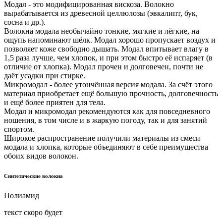
Модал - это модифицированная вискоза. Волокно
вырабатывается из древесной целлюлозы (эвкалипт, бук,
сосна и др.).
Волокна модала необычайно тонкие, мягкие и лёгкие, на
ощупь напоминают шёлк. Модал хорошо пропускает воздух и
позволяет коже свободно дышать. Модал впитывает влагу в
1,5 раза лучше, чем хлопок, и при этом быстро её испаряет (в
отличие от хлопка). Модал прочен и долговечен, почти не
даёт усадки при стирке.
Микромодал - более утончённая версия модала. За счёт этого
материал приобретает ещё большую прочность, долговечность
и ещё более приятен для тела.
Модал и микромодал рекомендуются как для повседневного
ношения, в том числе и в жаркую погоду, так и для занятий
спортом.
Широкое распространение получили материалы из смеси
модала и хлопка, которые объединяют в себе преимущества
обоих видов волокон.
Синтетические волокна
Полиамид
текст скоро будет