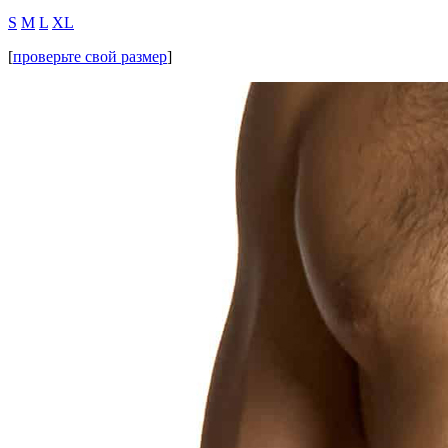
S
M
L
XL
[
проверьте свой размер
]