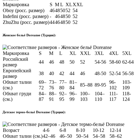
Маркировка
S
M
L
XL
XXL
Oboy (росс. размер)
46
48
50
52
54
Indefini (росс. размер)
-
46
48
50
52
ZhuZhu (росс. размер)
44
46
48
50
52
Женское бельё Doreanse (Турция):
Маркировка
S
M
L
XL
XXL
3XL
4XL
5XL
Российский
44
46
48
50
52
54-56
58-60
62-64
размер
Европейский
38
40
42
44
46
48-50
52-54
56-58
размер
Обхват талии
69–
73–
77–
81–
96-
103-
85–88
89-95
(см.)
72
76
80
84
102
109
Обхват груди
84–
88–
92–
96–
100–
104–
111-
118-
(см.)
87
91
95
99
103
110
117
124
Детское термо-бельё Doreanse (Турция):
Возраст
4-6
6-8
8-10
10-12
12-14
Обхват талии (см.)
42–46
46–50
50–54
54–58
58–62