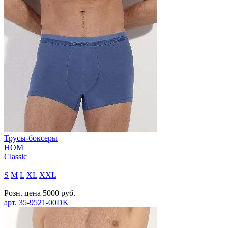
Трусы-боксеры
HOM
Classic
S
M
L
XL
XXL
Розн. цена
5000
руб.
арт.
35-9521-00DK