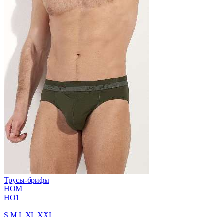
Трусы-брифы
HOM
HO1
S
M
L
XL
XXL