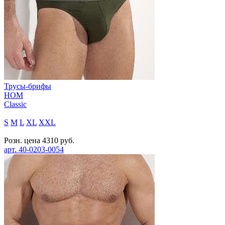
Трусы-брифы
HOM
Classic
S
M
L
XL
XXL
Розн. цена
4310
руб.
арт.
40-0203-0054