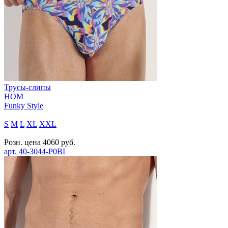
Трусы-слипы
HOM
Funky Style
S
M
L
XL
XXL
Розн. цена
4060
руб.
арт.
40-3044-P0BI