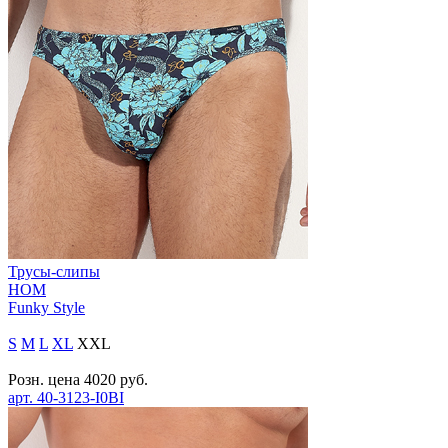
Трусы-слипы
HOM
Funky Style
S
M
L
XL
XXL
Розн. цена
4020
руб.
арт.
40-3123-I0BI