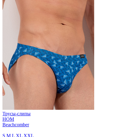
Трусы-слипы
HOM
Beachcomber
S
M
L
XL
XXL