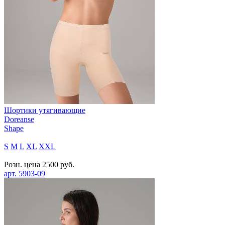
Шортики утягивающие
Doreanse
Shape
S
M
L
XL
XXL
Розн. цена
2500
руб.
арт.
5903-09