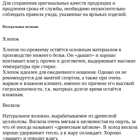
Для сохранения оригинальных качеств продукции и
продления срока её службы, необходимо неукоснительно
соблюдать правила ухода, указанные на ярлыках изделий.
Натуральные волокна
Хлопок
Хлопок по-прежнему остяётся основным материалом в
производстве нижнего белья. Он «дышит» и хорошо
впитывает влагу, прочен и долговечен, выдерживает высокие
температуры при стирке.
Хлопок идеален для ежедневного ношения. Однако он не
рекомендуется для занятий спортом, а также при очень
жарком и влажном климате, именно по причине его высокой
гигроскопичности, т.к. материал долгое время остаётся
влажным.
Вискоза
Натуральное волокно, вырабатываемое из древесной
целлюлозы. Вискоза очень мягкая и шелковистая на ощупь, за
что её иногда называют «древесным шёлком». В холод вискоза
хорошо удерживает тепло, а в жару охлаждает. Хорошо
«дышит» и отводит влагу.