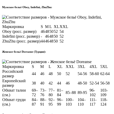
Мужское бельё Oboy, Indefini, ZhuZhu:
Маркировка
S
M
L
XL
XXL
Oboy (росс. размер)
46
48
50
52
54
Indefini (росс. размер)
-
46
48
50
52
ZhuZhu (росс. размер)
44
46
48
50
52
Женское бельё Doreanse (Турция):
Маркировка
S
M
L
XL
XXL
3XL
4XL
5XL
Российский
44
46
48
50
52
54-56
58-60
62-64
размер
Европейский
38
40
42
44
46
48-50
52-54
56-58
размер
Обхват талии
69–
73–
77–
81–
96-
103-
85–88
89-95
(см.)
72
76
80
84
102
109
Обхват груди
84–
88–
92–
96–
100–
104–
111-
118-
(см.)
87
91
95
99
103
110
117
124