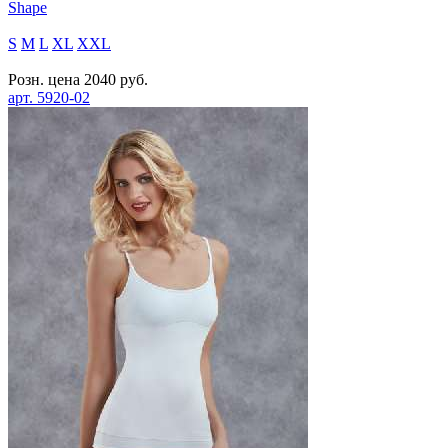
Shape
S
M
L
XL
XXL
Розн. цена
2040
руб.
арт.
5920-02