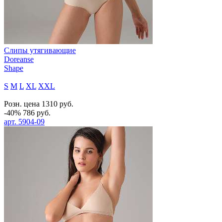
Слипы утягивающие
Doreanse
Shape
S
M
L
XL
XXL
Розн. цена
1310
руб.
-40%
786
руб.
арт.
5904-09