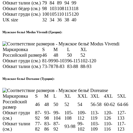
Обхват талии (см.)
79
84
89
94
99
Обхват бёдер (см.)
98
103
108
113
118
Обхват груди (см.)
100
105
110
115
120
UK size
32
34
36
38
40
Мужское бельё Modus Vivendi (Греция):
Маркировка
S
M
L
XL
Российский размер
46
48
50
52
Обхват груди (см.)
81-99
90-103
96-115
102-120
Обхват талии (см.)
73-78
78-83
83-88
88-93
Мужское бельё Doreanse (Турция):
Маркировка
S
M
L
XL
XXL
3XL
4XL
5XL
Российский
46
48
50
52
54
56-58
60-62
64-66
размер
Обхват груди
87-
93-
99-
105-
109-
113-
120-
127-
(см.)
92
98
104
108
112
119
126
133
Обхват талии
77-
83-
87-
99-
103-
110-
117-
93-98
(см.)
82
86
92
102
109
116
123