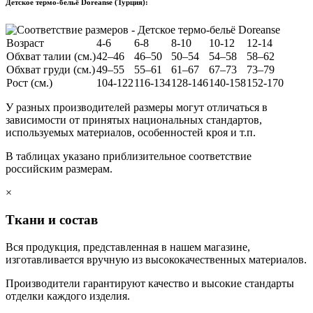
Детское термо-бельё Doreanse (Турция):
Возраст
4-6
6-8
8-10
10-12
12-14
Обхват талии (см.)
42–46
46–50
50–54
54–58
58–62
Обхват груди (см.)
49–55
55–61
61–67
67–73
73–79
Рост (см.)
104-122
116-134
128-146
140-158
152-170
У разных производителей размеры могут отличаться в
зависимости от принятых национальных стандартов,
используемых материалов, особенностей кроя и т.п.
В таблицах указано приблизительное соответствие
российским размерам.
×
Ткани и состав
Вся продукция, представленная в нашем магазине,
изготавливается вручную из высококачественных материалов.
Производители гарантируют качество и высокие стандарты
отделки каждого изделия.