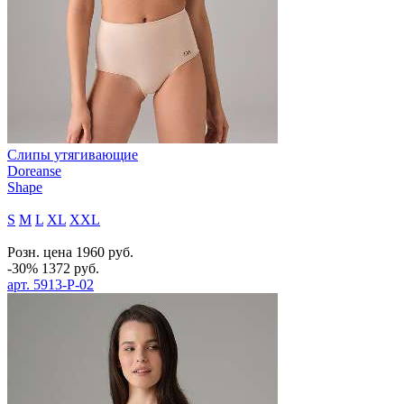
Слипы утягивающие
Doreanse
Shape
S
M
L
XL
XXL
Розн. цена
1960
руб.
-30%
1372
руб.
арт.
5913-P-02