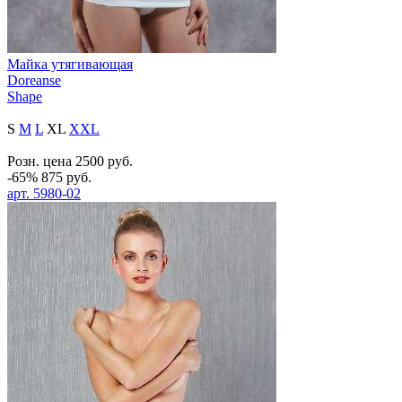
Майка утягивающая
Doreanse
Shape
S
M
L
XL
XXL
Розн. цена
2500
руб.
-65%
875
руб.
арт.
5980-02