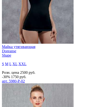
Майка утягивающая
Doreanse
Shape
S
M
L
XL
XXL
Розн. цена
2500
руб.
-30%
1750
руб.
арт.
5980-P-02