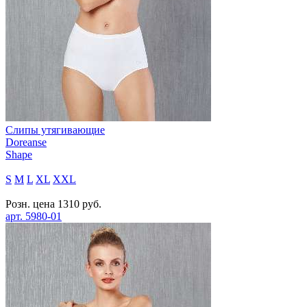
Слипы утягивающие
Doreanse
Shape
S
M
L
XL
XXL
Розн. цена
1310
руб.
арт.
5980-01