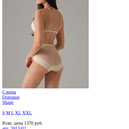
Слипы
Doreanse
Shape
S
M
L
XL
XXL
Розн. цена
1370
руб.
арт.
5913-02