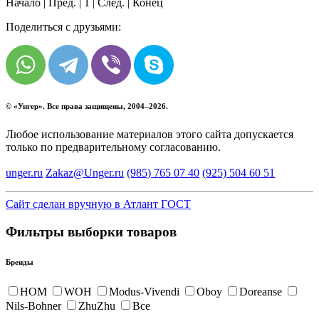
Начало | Пред. |
1
| След. | Конец
Поделиться с друзьями:
© «
Унгер
». Все права защищены, 2004–2026.
Любое использование материалов этого сайта допускается
только по предварительному согласованию.
unger.ru
Zakaz@Unger.ru
(985)
765 07 40
(925)
504 60 51
Сайт сделан вручную в Атлант ГОСТ
Фильтры выборки товаров
Бренды
HOM
WOH
Modus-Vivendi
Oboy
Doreanse
Nils-Bohner
ZhuZhu
Все