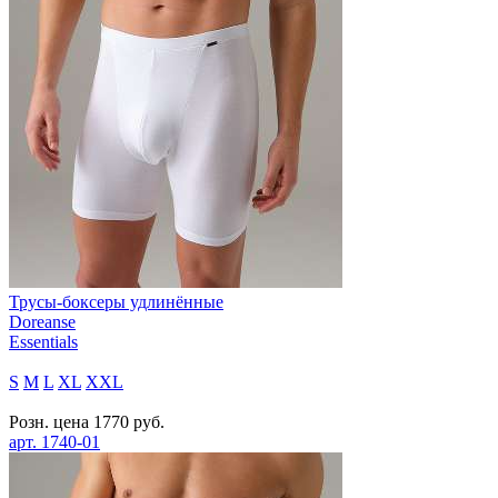
Трусы-боксеры удлинённые
Doreanse
Essentials
S
M
L
XL
XXL
Розн. цена
1770
руб.
арт.
1740-01