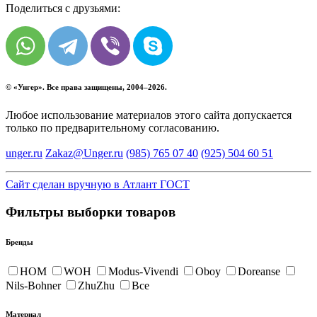
Поделиться с друзьями:
© «
Унгер
». Все права защищены, 2004–2026.
Любое использование материалов этого сайта допускается
только по предварительному согласованию.
unger.ru
Zakaz@Unger.ru
(985)
765 07 40
(925)
504 60 51
Сайт сделан вручную в Атлант ГОСТ
Фильтры выборки товаров
Бренды
HOM
WOH
Modus-Vivendi
Oboy
Doreanse
Nils-Bohner
ZhuZhu
Все
Материал