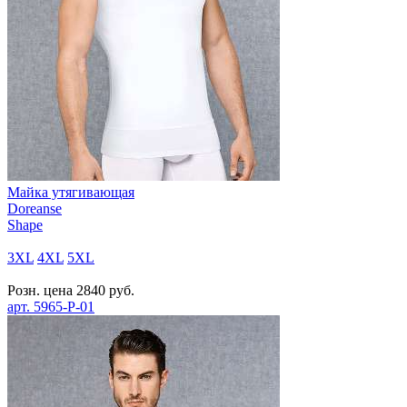
Майка утягивающая
Doreanse
Shape
3XL
4XL
5XL
Розн. цена
2840
руб.
арт.
5965-P-01