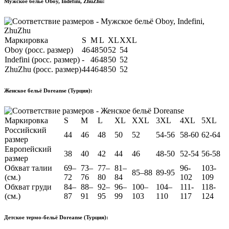
Мужское бельё Oboy, Indefini, ZhuZhu:
Маркировка
S
M
L
XL
XXL
Oboy (росс. размер)
46
48
50
52
54
Indefini (росс. размер)
-
46
48
50
52
ZhuZhu (росс. размер)
44
46
48
50
52
Женское бельё Doreanse (Турция):
Маркировка
S
M
L
XL
XXL
3XL
4XL
5XL
Российский
44
46
48
50
52
54-56
58-60
62-64
размер
Европейский
38
40
42
44
46
48-50
52-54
56-58
размер
Обхват талии
69–
73–
77–
81–
96-
103-
85–88
89-95
(см.)
72
76
80
84
102
109
Обхват груди
84–
88–
92–
96–
100–
104–
111-
118-
(см.)
87
91
95
99
103
110
117
124
Детское термо-бельё Doreanse (Турция):