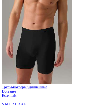
Трусы-боксеры удлинённые
Doreanse
Essentials
S
M
L
XL
XXL