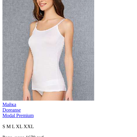
Майка
Doreanse
Modal Premium
S
M
L
XL
XXL