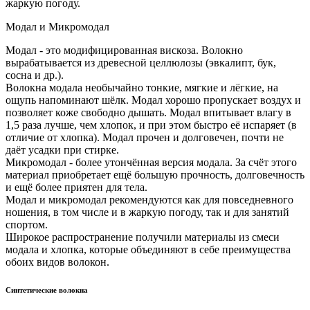
жаркую погоду.
Модал и Микромодал
Модал - это модифицированная вискоза. Волокно
вырабатывается из древесной целлюлозы (эвкалипт, бук,
сосна и др.).
Волокна модала необычайно тонкие, мягкие и лёгкие, на
ощупь напоминают шёлк. Модал хорошо пропускает воздух и
позволяет коже свободно дышать. Модал впитывает влагу в
1,5 раза лучше, чем хлопок, и при этом быстро её испаряет (в
отличие от хлопка). Модал прочен и долговечен, почти не
даёт усадки при стирке.
Микромодал - более утончённая версия модала. За счёт этого
материал приобретает ещё большую прочность, долговечность
и ещё более приятен для тела.
Модал и микромодал рекомендуются как для повседневного
ношения, в том числе и в жаркую погоду, так и для занятий
спортом.
Широкое распространение получили материалы из смеси
модала и хлопка, которые объединяют в себе преимущества
обоих видов волокон.
Синтетические волокна