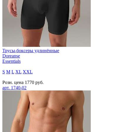
Трусы-боксеры удлинённые
Doreanse
Essentials
S
M
L
XL
XXL
Розн. цена
1770
руб.
арт.
1740-02