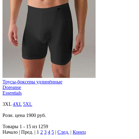
Трусы-боксеры удлинённые
Doreanse
Essentials
3XL
4XL
5XL
Розн. цена
1900
руб.
Товары 1 - 15 из 1259
Начало | Пред. |
1
2
3
4
5
|
След.
|
Конец