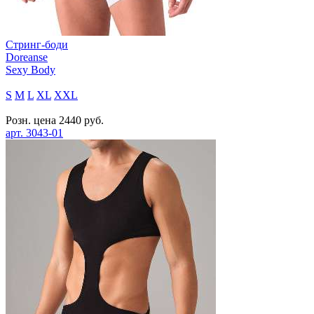
Стринг-боди
Doreanse
Sexy Body
S
M
L
XL
XXL
Розн. цена
2440
руб.
арт.
3043-01