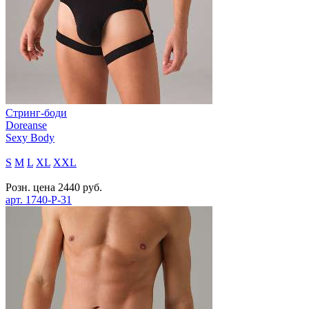
Стринг-боди
Doreanse
Sexy Body
S
M
L
XL
XXL
Розн. цена
2440
руб.
арт.
1740-P-31