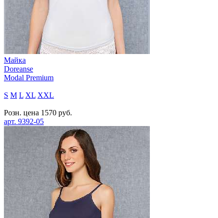
Майка
Doreanse
Modal Premium
S
M
L
XL
XXL
Розн. цена
1570
руб.
арт.
9392-05