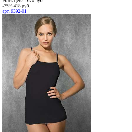
Розн. цена
1670
руб.
-75%
418
руб.
арт.
9392-01