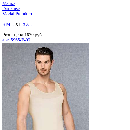
Майка
Doreanse
Modal Premium
S
M
L
XL
XXL
Розн. цена
1670
руб.
арт.
5965-P-09