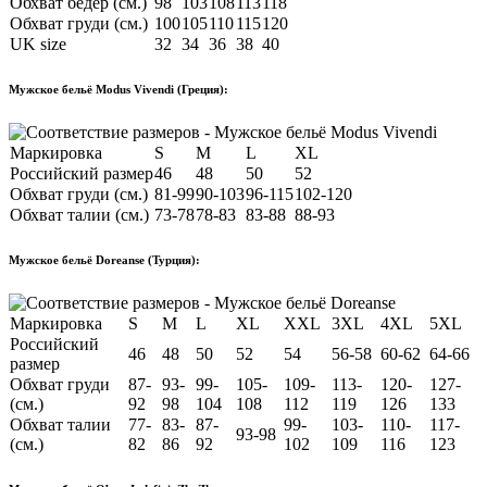
Обхват бёдер (см.)
98
103
108
113
118
Обхват груди (см.)
100
105
110
115
120
UK size
32
34
36
38
40
Мужское бельё Modus Vivendi (Греция):
Маркировка
S
M
L
XL
Российский размер
46
48
50
52
Обхват груди (см.)
81-99
90-103
96-115
102-120
Обхват талии (см.)
73-78
78-83
83-88
88-93
Мужское бельё Doreanse (Турция):
Маркировка
S
M
L
XL
XXL
3XL
4XL
5XL
Российский
46
48
50
52
54
56-58
60-62
64-66
размер
Обхват груди
87-
93-
99-
105-
109-
113-
120-
127-
(см.)
92
98
104
108
112
119
126
133
Обхват талии
77-
83-
87-
99-
103-
110-
117-
93-98
(см.)
82
86
92
102
109
116
123