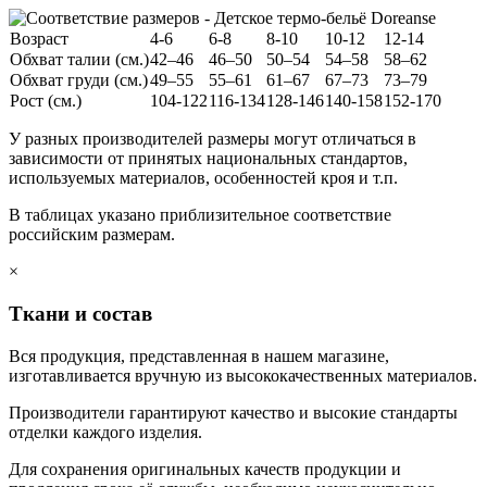
Возраст
4-6
6-8
8-10
10-12
12-14
Обхват талии (см.)
42–46
46–50
50–54
54–58
58–62
Обхват груди (см.)
49–55
55–61
61–67
67–73
73–79
Рост (см.)
104-122
116-134
128-146
140-158
152-170
У разных производителей размеры могут отличаться в
зависимости от принятых национальных стандартов,
используемых материалов, особенностей кроя и т.п.
В таблицах указано приблизительное соответствие
российским размерам.
×
Ткани и состав
Вся продукция, представленная в нашем магазине,
изготавливается вручную из высококачественных материалов.
Производители гарантируют качество и высокие стандарты
отделки каждого изделия.
Для сохранения оригинальных качеств продукции и