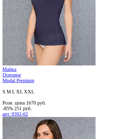
Майка
Doreanse
Modal Premium
S
M
L
XL
XXL
Розн. цена
1670
руб.
-85%
251
руб.
арт.
9392-02