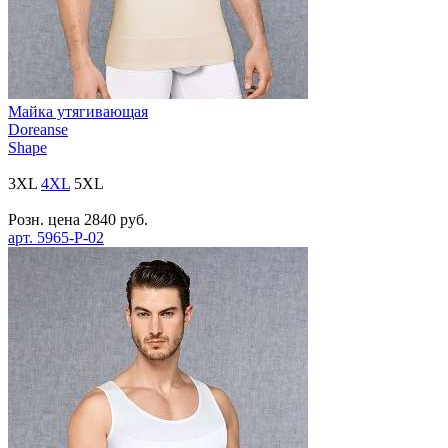
Майка утягивающая
Doreanse
Shape
3XL
4XL
5XL
Розн. цена
2840
руб.
арт.
5965-P-02