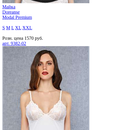
Майка
Doreanse
Modal Premium
S
M
L
XL
XXL
Розн. цена
1570
руб.
арт.
9382-02