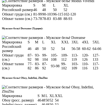
Маркировка
S
M
L
XL
Российский размер
46
48
50
52
Обхват груди (см.)
81-99
90-103
96-115
102-120
Обхват талии (см.)
73-78
78-83
83-88
88-93
Мужское бельё Doreanse (Турция):
Маркировка
S
M
L
XL
XXL
3XL
4XL
5XL
Российский
46
48
50
52
54
56-58
60-62
64-66
размер
Обхват груди
87-
93-
99-
105-
109-
113-
120-
127-
(см.)
92
98
104
108
112
119
126
133
Обхват талии
77-
83-
87-
99-
103-
110-
117-
93-98
(см.)
82
86
92
102
109
116
123
Мужское бельё Oboy, Indefini, ZhuZhu:
Маркировка
S
M
L
XL
XXL
Oboy (росс. размер)
46
48
50
52
54
Indefini (росс. размер)
-
46
48
50
52