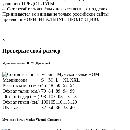
условиях
ПРЕДОПЛАТЫ
.
4. Остерегайтесь дешёвых некачественных подделок.
Принимаются во внимание только российские сайты,
продающие
ОРИГИНАЛЬНУЮ ПРОДУКЦИЮ
.
×
Проверьте свой размер
Мужское бельё HOM (Франция):
Маркировка
S
M
L
XL
XXL
Российский размер
46
48
50
52
54
Обхват талии (см.)
79
84
89
94
99
Обхват бёдер (см.)
98
103
108
113
118
Обхват груди (см.)
100
105
110
115
120
UK size
32
34
36
38
40
Мужское бельё Modus Vivendi (Греция):