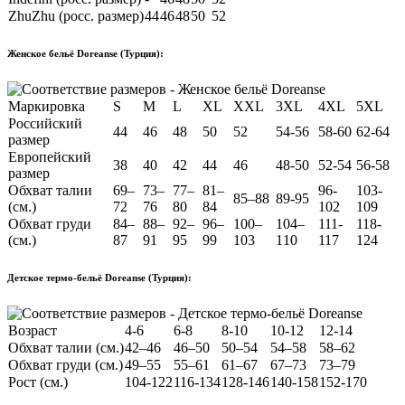
ZhuZhu (росс. размер)
44
46
48
50
52
Женское бельё Doreanse (Турция):
Маркировка
S
M
L
XL
XXL
3XL
4XL
5XL
Российский
44
46
48
50
52
54-56
58-60
62-64
размер
Европейский
38
40
42
44
46
48-50
52-54
56-58
размер
Обхват талии
69–
73–
77–
81–
96-
103-
85–88
89-95
(см.)
72
76
80
84
102
109
Обхват груди
84–
88–
92–
96–
100–
104–
111-
118-
(см.)
87
91
95
99
103
110
117
124
Детское термо-бельё Doreanse (Турция):
Возраст
4-6
6-8
8-10
10-12
12-14
Обхват талии (см.)
42–46
46–50
50–54
54–58
58–62
Обхват груди (см.)
49–55
55–61
61–67
67–73
73–79
Рост (см.)
104-122
116-134
128-146
140-158
152-170