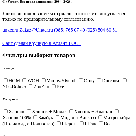
© «
Унгер
». Все права защищены, 2004–2026.
Любое использование материалов этого сайта допускается
только по предварительному согласованию.
unger.ru
Zakaz@Unger.ru
(985)
765 07 40
(925)
504 60 51
Сайт сделан вручную в Атлант ГОСТ
Фильтры выборки товаров
Бренды
HOM
WOH
Modus-Vivendi
Oboy
Doreanse
Nils-Bohner
ZhuZhu
Все
Материал
Хлопок
Хлопок + Модал
Хлопок + Эластан
Хлопок 100%
Бамбук
Модал и Вискоза
Микрофибра
(Полиамид и Полиэстер)
Шерсть
Шёлк
Все
Дополнительно