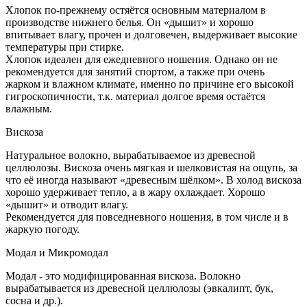
Хлопок по-прежнему остяётся основным материалом в
производстве нижнего белья. Он «дышит» и хорошо
впитывает влагу, прочен и долговечен, выдерживает высокие
температуры при стирке.
Хлопок идеален для ежедневного ношения. Однако он не
рекомендуется для занятий спортом, а также при очень
жарком и влажном климате, именно по причине его высокой
гигроскопичности, т.к. материал долгое время остаётся
влажным.
Вискоза
Натуральное волокно, вырабатываемое из древесной
целлюлозы. Вискоза очень мягкая и шелковистая на ощупь, за
что её иногда называют «древесным шёлком». В холод вискоза
хорошо удерживает тепло, а в жару охлаждает. Хорошо
«дышит» и отводит влагу.
Рекомендуется для повседневного ношения, в том числе и в
жаркую погоду.
Модал и Микромодал
Модал - это модифицированная вискоза. Волокно
вырабатывается из древесной целлюлозы (эвкалипт, бук,
сосна и др.).