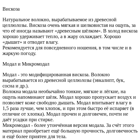
Вискоза
Натуральное волокно, вырабатываемое из древесной
целлюлозы. Вискоза очень мягкая и шелковистая на ощупь, за
что её иногда называют «древесным шёлком». В холод вискоза
хорошо удерживает тепло, а в жару охлаждает. Хорошо
«дышит» и отводит влагу.
Рекомендуется для повседневного ношения, в том числе и в
жаркую погоду.
Модал и Микромодал
Модал - это модифицированная вискоза. Волокно
вырабатывается из древесной целлюлозы (эвкалипт, бук,
сосна и др.).
Волокна модала необычайно тонкие, мягкие и лёгкие, на
ощупь напоминают шёлк. Модал хорошо пропускает воздух и
позволяет коже свободно дышать. Модал впитывает влагу в
1,5 раза лучше, чем хлопок, и при этом быстро её испаряет (в
отличие от хлопка). Модал прочен и долговечен, почти не
даёт усадки при стирке.
Микромодал - более утончённая версия модала. За счёт этого
материал приобретает ещё большую прочность, долговечность
и ещё более приятен для тела.