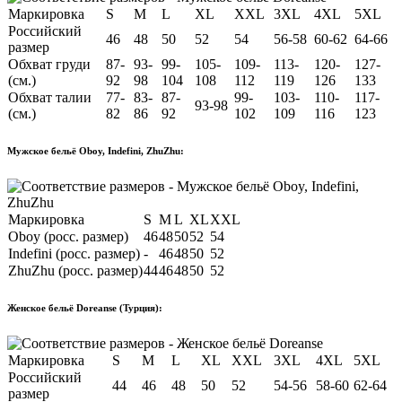
Маркировка
S
M
L
XL
XXL
3XL
4XL
5XL
Российский
46
48
50
52
54
56-58
60-62
64-66
размер
Обхват груди
87-
93-
99-
105-
109-
113-
120-
127-
(см.)
92
98
104
108
112
119
126
133
Обхват талии
77-
83-
87-
99-
103-
110-
117-
93-98
(см.)
82
86
92
102
109
116
123
Мужское бельё Oboy, Indefini, ZhuZhu:
Маркировка
S
M
L
XL
XXL
Oboy (росс. размер)
46
48
50
52
54
Indefini (росс. размер)
-
46
48
50
52
ZhuZhu (росс. размер)
44
46
48
50
52
Женское бельё Doreanse (Турция):
Маркировка
S
M
L
XL
XXL
3XL
4XL
5XL
Российский
44
46
48
50
52
54-56
58-60
62-64
размер