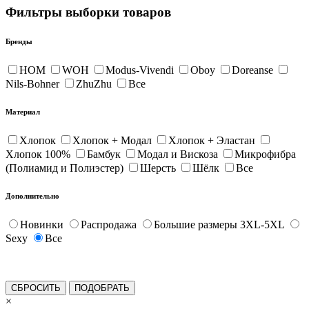
Фильтры выборки товаров
Бренды
HOM
WOH
Modus-Vivendi
Oboy
Doreanse
Nils-Bohner
ZhuZhu
Все
Материал
Хлопок
Хлопок + Модал
Хлопок + Эластан
Хлопок 100%
Бамбук
Модал и Вискоза
Микрофибра
(Полиамид и Полиэстер)
Шерсть
Шёлк
Все
Дополнительно
Новинки
Распродажа
Большие размеры 3XL-5XL
Sexy
Все
×