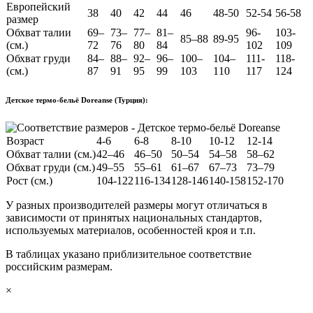
Европейский
38
40
42
44
46
48-50
52-54
56-58
размер
Обхват талии
69–
73–
77–
81–
96-
103-
85–88
89-95
(см.)
72
76
80
84
102
109
Обхват груди
84–
88–
92–
96–
100–
104–
111-
118-
(см.)
87
91
95
99
103
110
117
124
Детское термо-бельё Doreanse (Турция):
Возраст
4-6
6-8
8-10
10-12
12-14
Обхват талии (см.)
42–46
46–50
50–54
54–58
58–62
Обхват груди (см.)
49–55
55–61
61–67
67–73
73–79
Рост (см.)
104-122
116-134
128-146
140-158
152-170
У разных производителей размеры могут отличаться в
зависимости от принятых национальных стандартов,
используемых материалов, особенностей кроя и т.п.
В таблицах указано приблизительное соответствие
российским размерам.
×