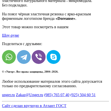
эластичного натурального материала - микромодала.
Без подкладки.
На поясе чёрная эластичная резинка с ярко-красным
фирменным логотипом бренда
«Doreanse»
.
Этот товар можно посмотреть в нашем
Шоу-руме
Поделиться с друзьями:
© «
Унгер
». Все права защищены, 2004–2026.
Любое использование материалов этого сайта допускается
только по предварительному согласованию.
unger.ru
Zakaz@Unger.ru
(985)
765 07 40
(925)
504 60 51
Сайт сделан вручную в Атлант ГОСТ