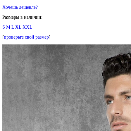
Хочешь дешевле?
Размеры в наличии:
S
M
L
XL
XXL
[
проверьте свой размер
]