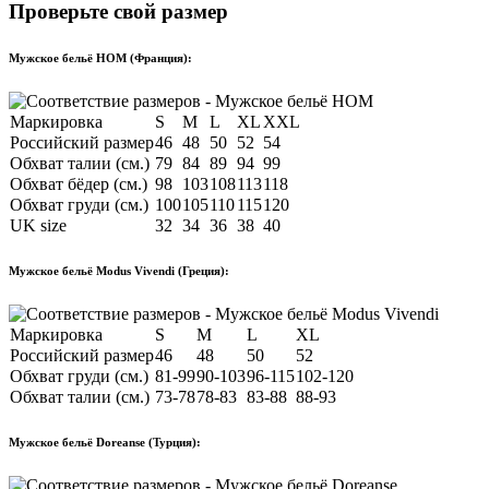
Проверьте свой размер
Мужское бельё HOM (Франция):
Маркировка
S
M
L
XL
XXL
Российский размер
46
48
50
52
54
Обхват талии (см.)
79
84
89
94
99
Обхват бёдер (см.)
98
103
108
113
118
Обхват груди (см.)
100
105
110
115
120
UK size
32
34
36
38
40
Мужское бельё Modus Vivendi (Греция):
Маркировка
S
M
L
XL
Российский размер
46
48
50
52
Обхват груди (см.)
81-99
90-103
96-115
102-120
Обхват талии (см.)
73-78
78-83
83-88
88-93
Мужское бельё Doreanse (Турция):