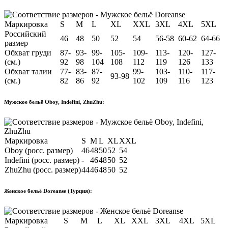
Маркировка
S
M
L
XL
XXL
3XL
4XL
5XL
Российский
46
48
50
52
54
56-58
60-62
64-66
размер
Обхват груди
87-
93-
99-
105-
109-
113-
120-
127-
(см.)
92
98
104
108
112
119
126
133
Обхват талии
77-
83-
87-
99-
103-
110-
117-
93-98
(см.)
82
86
92
102
109
116
123
Мужское бельё Oboy, Indefini, ZhuZhu:
Маркировка
S
M
L
XL
XXL
Oboy (росс. размер)
46
48
50
52
54
Indefini (росс. размер)
-
46
48
50
52
ZhuZhu (росс. размер)
44
46
48
50
52
Женское бельё Doreanse (Турция):
Маркировка
S
M
L
XL
XXL
3XL
4XL
5XL