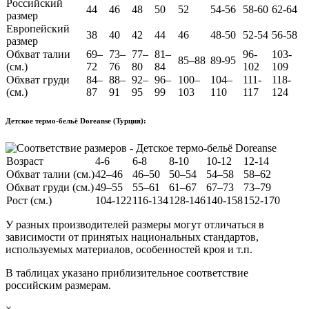
Российский
44
46
48
50
52
54-56
58-60
62-64
размер
Европейский
38
40
42
44
46
48-50
52-54
56-58
размер
Обхват талии
69–
73–
77–
81–
96-
103-
85–88
89-95
(см.)
72
76
80
84
102
109
Обхват груди
84–
88–
92–
96–
100–
104–
111-
118-
(см.)
87
91
95
99
103
110
117
124
Детское термо-бельё Doreanse (Турция):
Возраст
4-6
6-8
8-10
10-12
12-14
Обхват талии (см.)
42–46
46–50
50–54
54–58
58–62
Обхват груди (см.)
49–55
55–61
61–67
67–73
73–79
Рост (см.)
104-122
116-134
128-146
140-158
152-170
У разных производителей размеры могут отличаться в
зависимости от принятых национальных стандартов,
используемых материалов, особенностей кроя и т.п.
В таблицах указано приблизительное соответствие
российским размерам.
×