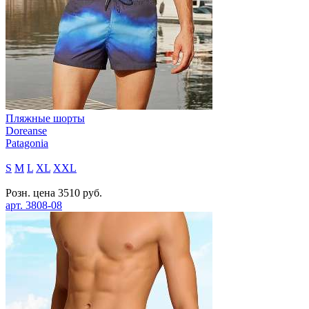
Пляжные шорты
Doreanse
Patagonia
S
M
L
XL
XXL
Розн. цена
3510
руб.
арт.
3808-08