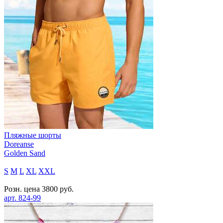
Пляжные шорты
Doreanse
Golden Sand
S
M
L
XL
XXL
Розн. цена
3800
руб.
арт.
824-99