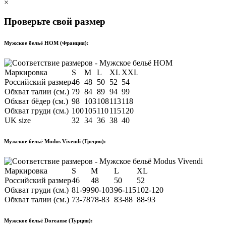
×
Проверьте свой размер
Мужское бельё HOM (Франция):
Маркировка
S
M
L
XL
XXL
Российский размер
46
48
50
52
54
Обхват талии (см.)
79
84
89
94
99
Обхват бёдер (см.)
98
103
108
113
118
Обхват груди (см.)
100
105
110
115
120
UK size
32
34
36
38
40
Мужское бельё Modus Vivendi (Греция):
Маркировка
S
M
L
XL
Российский размер
46
48
50
52
Обхват груди (см.)
81-99
90-103
96-115
102-120
Обхват талии (см.)
73-78
78-83
83-88
88-93
Мужское бельё Doreanse (Турция):