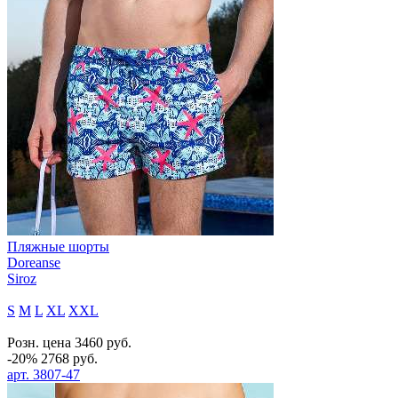
Пляжные шорты
Doreanse
Siroz
S
M
L
XL
XXL
Розн. цена
3460
руб.
-20%
2768
руб.
арт.
3807-47