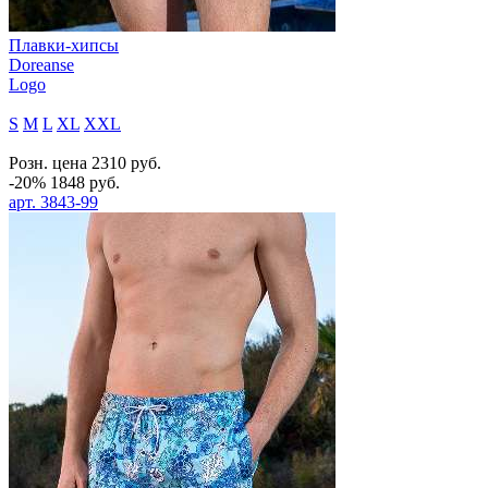
Плавки-хипсы
Doreanse
Logo
S
M
L
XL
XXL
Розн. цена
2310
руб.
-20%
1848
руб.
арт.
3843-99