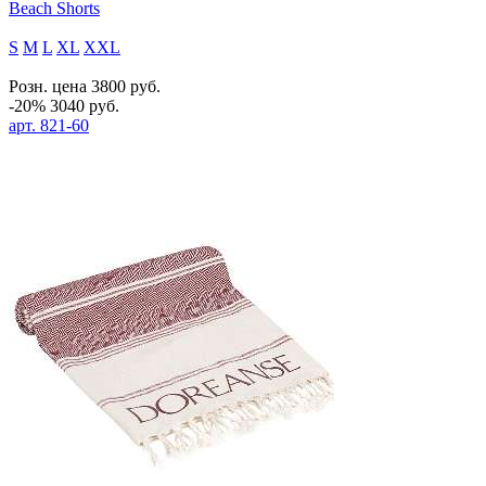
Beach Shorts
S
M
L
XL
XXL
Розн. цена
3800
руб.
-20%
3040
руб.
арт.
821-60