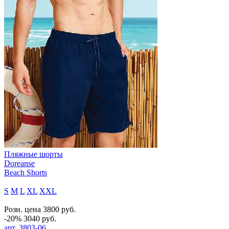
Пляжные шорты
Doreanse
Beach Shorts
S
M
L
XL
XXL
Розн. цена
3800
руб.
-20%
3040
руб.
арт.
3803-06