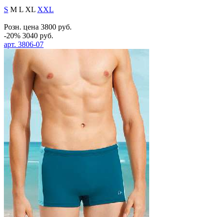
S
M
L
XL
XXL
Розн. цена
3800
руб.
-20%
3040
руб.
арт.
3806-07