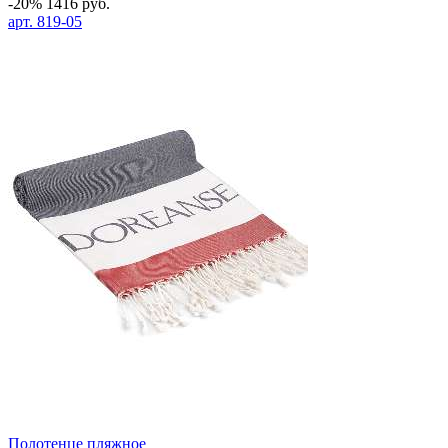
-20%
1416
руб.
арт.
819-05
Полотенце пляжное