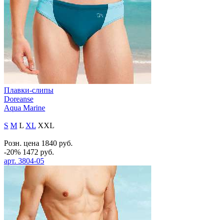
Плавки-слипы
Doreanse
Aqua Marine
S
M
L
XL
XXL
Розн. цена
1840
руб.
-20%
1472
руб.
арт.
3804-05