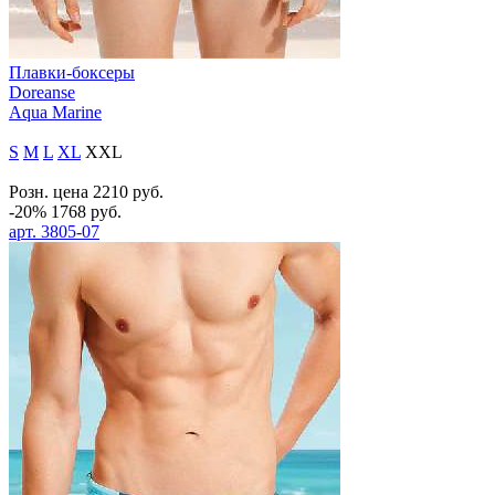
Плавки-боксеры
Doreanse
Aqua Marine
S
M
L
XL
XXL
Розн. цена
2210
руб.
-20%
1768
руб.
арт.
3805-07