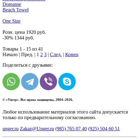
Doreanse
Beach Towel
One Size
Розн. цена
1920
руб.
-30%
1344
руб.
Товары 1 - 15 из 41
Начало | Пред. |
1
2
3
|
След.
|
Конец
Поделиться с друзьями:
© «
Унгер
». Все права защищены, 2004–2026.
Любое использование материалов этого сайта допускается
только по предварительному согласованию.
unger.ru
Zakaz@Unger.ru
(985)
765 07 40
(925)
504 60 51