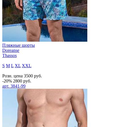
Пляжные шорты
Doreanse
Thassos
S
M
L
XL
XXL
Розн. цена
3500
руб.
-20%
2800
руб.
арт.
3841-99