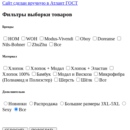
Сайт сделан вручную в Атлант ГОСТ
Фильтры выборки товаров
Бренды
HOM
WOH
Modus-Vivendi
Oboy
Doreanse
Nils-Bohner
ZhuZhu
Все
Материал
Хлопок
Хлопок + Модал
Хлопок + Эластан
Хлопок 100%
Бамбук
Модал и Вискоза
Микрофибра
(Полиамид и Полиэстер)
Шерсть
Шёлк
Все
Дополнительно
Новинки
Распродажа
Большие размеры 3XL-5XL
Sexy
Все