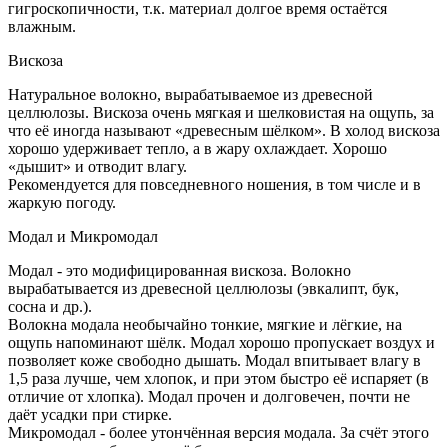
гигроскопичности, т.к. материал долгое время остаётся
влажным.
Вискоза
Натуральное волокно, вырабатываемое из древесной
целлюлозы. Вискоза очень мягкая и шелковистая на ощупь, за
что её иногда называют «древесным шёлком». В холод вискоза
хорошо удерживает тепло, а в жару охлаждает. Хорошо
«дышит» и отводит влагу.
Рекомендуется для повседневного ношения, в том числе и в
жаркую погоду.
Модал и Микромодал
Модал - это модифицированная вискоза. Волокно
вырабатывается из древесной целлюлозы (эвкалипт, бук,
сосна и др.).
Волокна модала необычайно тонкие, мягкие и лёгкие, на
ощупь напоминают шёлк. Модал хорошо пропускает воздух и
позволяет коже свободно дышать. Модал впитывает влагу в
1,5 раза лучше, чем хлопок, и при этом быстро её испаряет (в
отличие от хлопка). Модал прочен и долговечен, почти не
даёт усадки при стирке.
Микромодал - более утончённая версия модала. За счёт этого