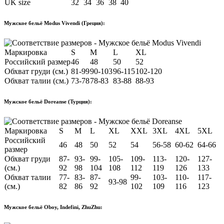
UK size
32
34
36
38
40
Мужское бельё Modus Vivendi (Греция):
Маркировка
S
M
L
XL
Российский размер
46
48
50
52
Обхват груди (см.)
81-99
90-103
96-115
102-120
Обхват талии (см.)
73-78
78-83
83-88
88-93
Мужское бельё Doreanse (Турция):
Маркировка
S
M
L
XL
XXL
3XL
4XL
5XL
Российский
46
48
50
52
54
56-58
60-62
64-66
размер
Обхват груди
87-
93-
99-
105-
109-
113-
120-
127-
(см.)
92
98
104
108
112
119
126
133
Обхват талии
77-
83-
87-
99-
103-
110-
117-
93-98
(см.)
82
86
92
102
109
116
123
Мужское бельё Oboy, Indefini, ZhuZhu: