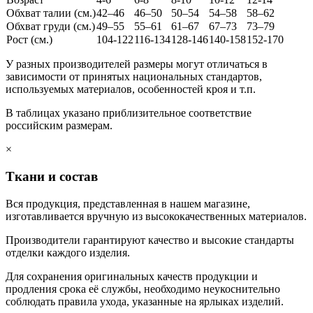
Обхват талии (см.)
42–46
46–50
50–54
54–58
58–62
Обхват груди (см.)
49–55
55–61
61–67
67–73
73–79
Рост (см.)
104-122
116-134
128-146
140-158
152-170
У разных производителей размеры могут отличаться в
зависимости от принятых национальных стандартов,
используемых материалов, особенностей кроя и т.п.
В таблицах указано приблизительное соответствие
российским размерам.
×
Ткани и состав
Вся продукция, представленная в нашем магазине,
изготавливается вручную из высококачественных материалов.
Производители гарантируют качество и высокие стандарты
отделки каждого изделия.
Для сохранения оригинальных качеств продукции и
продления срока её службы, необходимо неукоснительно
соблюдать правила ухода, указанные на ярлыках изделий.