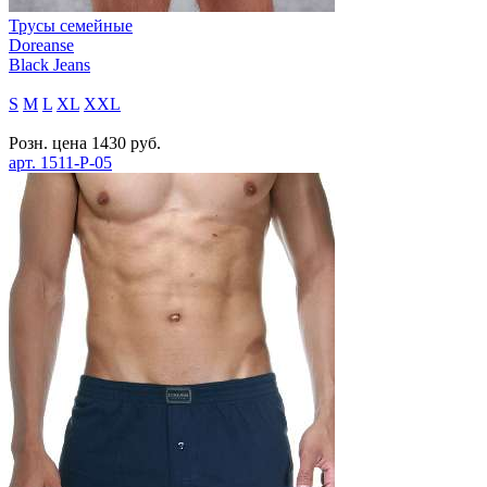
Трусы семейные
Doreanse
Black Jeans
S
M
L
XL
XXL
Розн. цена
1430
руб.
арт.
1511-P-05