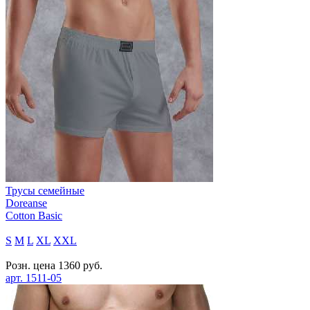
Трусы семейные
Doreanse
Cotton Basic
S
M
L
XL
XXL
Розн. цена
1360
руб.
арт.
1511-05