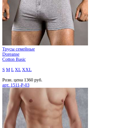
Трусы семейные
Doreanse
Cotton Basic
S
M
L
XL
XXL
Розн. цена
1360
руб.
арт.
1511-P-03