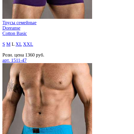
Трусы семейные
Doreanse
Cotton Basic
S
M
L
XL
XXL
Розн. цена
1360
руб.
арт.
1511-47