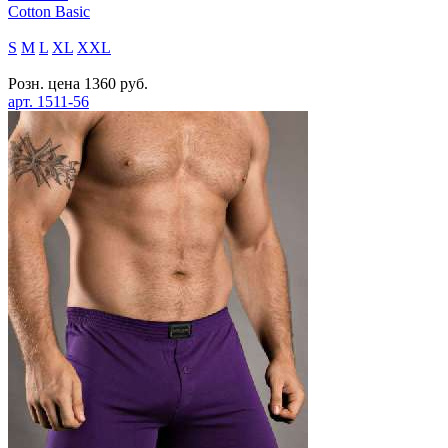
Cotton Basic
S
M
L
XL
XXL
Розн. цена
1360
руб.
арт.
1511-56