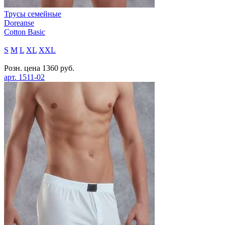
Трусы семейные
Doreanse
Cotton Basic
S
M
L
XL
XXL
Розн. цена
1360
руб.
арт.
1511-02