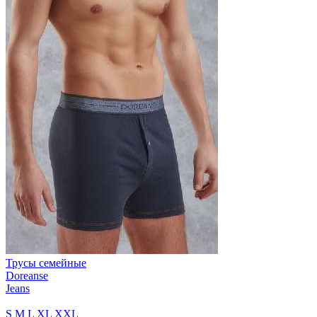
Трусы семейные
Doreanse
Jeans
S
M
L
XL
XXL