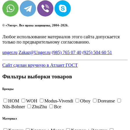
© «
Унгер
». Все права защищены, 2004–2026.
Любое использование материалов этого сайта допускается
только по предварительному согласованию.
unger.ru
Zakaz@Unger.ru
(985)
765 07 40
(925)
504 60 51
Сайт сделан вручную в Атлант ГОСТ
Фильтры выборки товаров
Бренды
HOM
WOH
Modus-Vivendi
Oboy
Doreanse
Nils-Bohner
ZhuZhu
Все
Материал