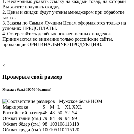
1. Необходимо указать ссылку на каждый товар, на который
Вы хотите получить скидку.
2. Цены и скидки будут учтены менеджером при обработке
заказа.
3. Заказы по Самым Лучшим Ценам оформляются только на
условиях
ПРЕДОПЛАТЫ
.
4. Остерегайтесь дешёвых некачественных подделок.
Принимаются во внимание только российские сайты,
продающие
ОРИГИНАЛЬНУЮ ПРОДУКЦИЮ
.
×
Проверьте свой размер
Мужское бельё HOM (Франция):
Маркировка
S
M
L
XL
XXL
Российский размер
46
48
50
52
54
Обхват талии (см.)
79
84
89
94
99
Обхват бёдер (см.)
98
103
108
113
118
Обхват груди (см.)
100
105
110
115
120