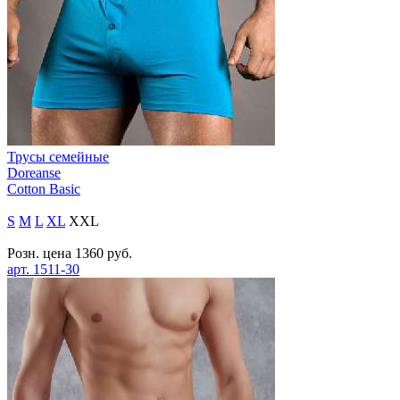
Трусы семейные
Doreanse
Cotton Basic
S
M
L
XL
XXL
Розн. цена
1360
руб.
арт.
1511-30