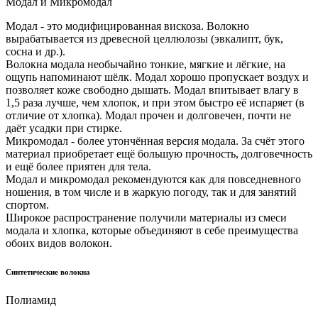
Модал и Микромодал
Модал - это модифицированная вискоза. Волокно
вырабатывается из древесной целлюлозы (эвкалипт, бук,
сосна и др.).
Волокна модала необычайно тонкие, мягкие и лёгкие, на
ощупь напоминают шёлк. Модал хорошо пропускает воздух и
позволяет коже свободно дышать. Модал впитывает влагу в
1,5 раза лучше, чем хлопок, и при этом быстро её испаряет (в
отличие от хлопка). Модал прочен и долговечен, почти не
даёт усадки при стирке.
Микромодал - более утончённая версия модала. За счёт этого
материал приобретает ещё большую прочность, долговечность
и ещё более приятен для тела.
Модал и микромодал рекомендуются как для повседневного
ношения, в том числе и в жаркую погоду, так и для занятий
спортом.
Широкое распространение получили материалы из смеси
модала и хлопка, которые объединяют в себе преимущества
обоих видов волокон.
Синтетические волокна
Полиамид