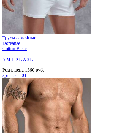
Трусы семейные
Doreanse
Cotton Basic
S
M
L
XL
XXL
Розн. цена
1360
руб.
арт.
1511-01