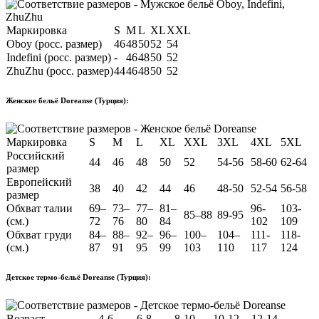
Маркировка
S
M
L
XL
XXL
Oboy (росс. размер)
46
48
50
52
54
Indefini (росс. размер)
-
46
48
50
52
ZhuZhu (росс. размер)
44
46
48
50
52
Женское бельё Doreanse (Турция):
Маркировка
S
M
L
XL
XXL
3XL
4XL
5XL
Российский
44
46
48
50
52
54-56
58-60
62-64
размер
Европейский
38
40
42
44
46
48-50
52-54
56-58
размер
Обхват талии
69–
73–
77–
81–
96-
103-
85–88
89-95
(см.)
72
76
80
84
102
109
Обхват груди
84–
88–
92–
96–
100–
104–
111-
118-
(см.)
87
91
95
99
103
110
117
124
Детское термо-бельё Doreanse (Турция):
Возраст
4-6
6-8
8-10
10-12
12-14