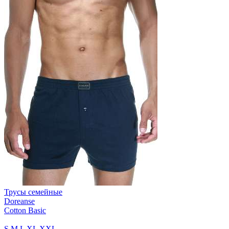
Трусы семейные
Doreanse
Cotton Basic
S
M
L
XL
XXL