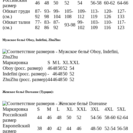
Российский
46
48
50
52
54
56-58
60-62
64-66
размер
Обхват груди
87-
93-
99-
105-
109-
113-
120-
127-
(см.)
92
98
104
108
112
119
126
133
Обхват талии
77-
83-
87-
99-
103-
110-
117-
93-98
(см.)
82
86
92
102
109
116
123
Мужское бельё Oboy, Indefini, ZhuZhu:
Маркировка
S
M
L
XL
XXL
Oboy (росс. размер)
46
48
50
52
54
Indefini (росс. размер)
-
46
48
50
52
ZhuZhu (росс. размер)
44
46
48
50
52
Женское бельё Doreanse (Турция):
Маркировка
S
M
L
XL
XXL
3XL
4XL
5XL
Российский
44
46
48
50
52
54-56
58-60
62-64
размер
Европейский
38
40
42
44
46
48-50
52-54
56-58
размер