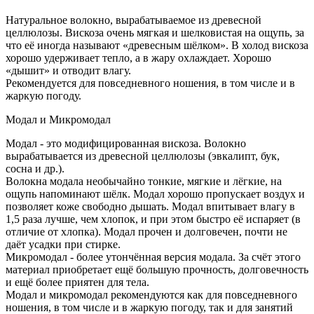
Натуральное волокно, вырабатываемое из древесной
целлюлозы. Вискоза очень мягкая и шелковистая на ощупь, за
что её иногда называют «древесным шёлком». В холод вискоза
хорошо удерживает тепло, а в жару охлаждает. Хорошо
«дышит» и отводит влагу.
Рекомендуется для повседневного ношения, в том числе и в
жаркую погоду.
Модал и Микромодал
Модал - это модифицированная вискоза. Волокно
вырабатывается из древесной целлюлозы (эвкалипт, бук,
сосна и др.).
Волокна модала необычайно тонкие, мягкие и лёгкие, на
ощупь напоминают шёлк. Модал хорошо пропускает воздух и
позволяет коже свободно дышать. Модал впитывает влагу в
1,5 раза лучше, чем хлопок, и при этом быстро её испаряет (в
отличие от хлопка). Модал прочен и долговечен, почти не
даёт усадки при стирке.
Микромодал - более утончённая версия модала. За счёт этого
материал приобретает ещё большую прочность, долговечность
и ещё более приятен для тела.
Модал и микромодал рекомендуются как для повседневного
ношения, в том числе и в жаркую погоду, так и для занятий