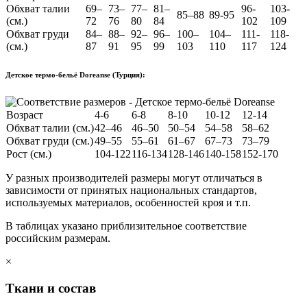
Обхват талии
69–
73–
77–
81–
96-
103-
85–88
89-95
(см.)
72
76
80
84
102
109
Обхват груди
84–
88–
92–
96–
100–
104–
111-
118-
(см.)
87
91
95
99
103
110
117
124
Детское термо-бельё Doreanse (Турция):
Возраст
4-6
6-8
8-10
10-12
12-14
Обхват талии (см.)
42–46
46–50
50–54
54–58
58–62
Обхват груди (см.)
49–55
55–61
61–67
67–73
73–79
Рост (см.)
104-122
116-134
128-146
140-158
152-170
У разных производителей размеры могут отличаться в
зависимости от принятых национальных стандартов,
используемых материалов, особенностей кроя и т.п.
В таблицах указано приблизительное соответствие
российским размерам.
×
Ткани и состав