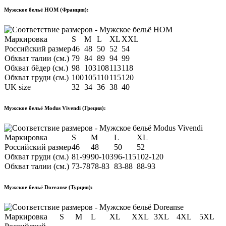
Мужское бельё HOM (Франция):
Маркировка
S
M
L
XL
XXL
Российский размер
46
48
50
52
54
Обхват талии (см.)
79
84
89
94
99
Обхват бёдер (см.)
98
103
108
113
118
Обхват груди (см.)
100
105
110
115
120
UK size
32
34
36
38
40
Мужское бельё Modus Vivendi (Греция):
Маркировка
S
M
L
XL
Российский размер
46
48
50
52
Обхват груди (см.)
81-99
90-103
96-115
102-120
Обхват талии (см.)
73-78
78-83
83-88
88-93
Мужское бельё Doreanse (Турция):
Маркировка
S
M
L
XL
XXL
3XL
4XL
5XL