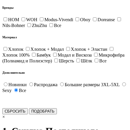
Бренды
HOM
WOH
Modus-Vivendi
Oboy
Doreanse
Nils-Bohner
ZhuZhu
Все
Материал
Хлопок
Хлопок + Модал
Хлопок + Эластан
Хлопок 100%
Бамбук
Модал и Вискоза
Микрофибра
(Полиамид и Полиэстер)
Шерсть
Шёлк
Все
Дополнительно
Новинки
Распродажа
Большие размеры 3XL-5XL
Sexy
Все
×