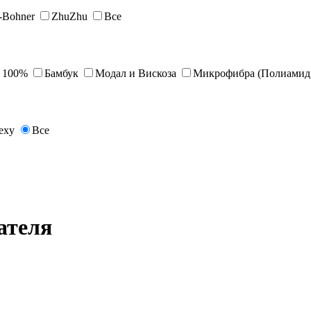
s-Bohner
ZhuZhu
Все
 100%
Бамбук
Модал и Вискоза
Микрофибра (Полиамид 
exy
Все
ателя