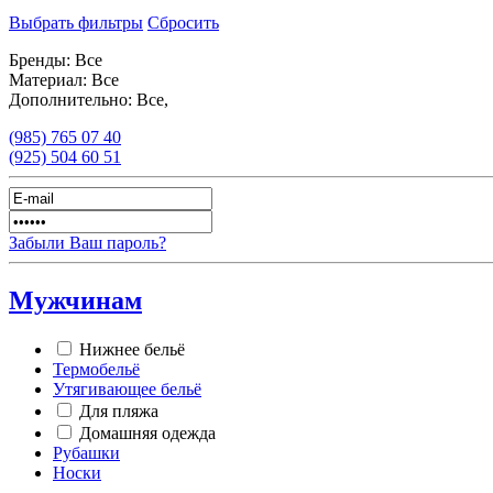
Выбрать фильтры
Сбросить
Бренды:
Все
Материал:
Все
Дополнительно:
Все,
(985)
765 07 40
(925)
504 60 51
Забыли Ваш пароль?
Мужчинам
Нижнее бельё
Термобельё
Утягивающее бельё
Для пляжа
Домашняя одежда
Рубашки
Носки