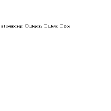
и Полиэстер)
Шерсть
Шёлк
Все