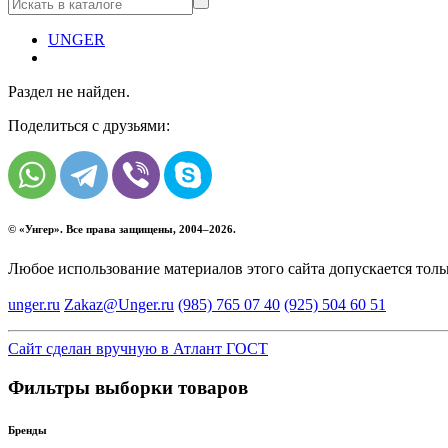
UNGER
Раздел не найден.
Поделиться с друзьями:
© «
Унгер
». Все права защищены, 2004–2026.
Любое использование материалов этого сайта допускается тол
unger.ru
Zakaz@Unger.ru
(985)
765 07 40
(925)
504 60 51
Сайт сделан вручную в Атлант ГОСТ
Фильтры выборки товаров
Бренды