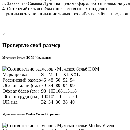
3. Заказы по Самым Лучшим Ценам оформляются только на ус
4. Остерегайтесь дешёвых некачественных подделок.
Принимаются во внимание только российские сайты, продаю
×
Проверьте свой размер
Мужское бельё HOM (Франция):
Маркировка
S
M
L
XL
XXL
Российский размер
46
48
50
52
54
Обхват талии (см.)
79
84
89
94
99
Обхват бёдер (см.)
98
103
108
113
118
Обхват груди (см.)
100
105
110
115
120
UK size
32
34
36
38
40
Мужское бельё Modus Vivendi (Греция):