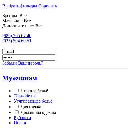
Выбрать фильтры
Сбросить
Бренды:
Все
Материал:
Все
Дополнительно:
Все,
(985)
765 07 40
(925)
504 60 51
Забыли Ваш пароль?
Мужчинам
Нижнее бельё
Термобельё
Утягивающее бельё
Для пляжа
Домашняя одежда
Рубашки
Носки