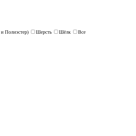
и Полиэстер)
Шерсть
Шёлк
Все