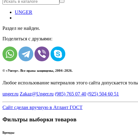
UNGER
Раздел не найден.
Поделиться с друзьями:
© «
Унгер
». Все права защищены, 2004–2026.
Любое использование материалов этого сайта допускается тол
unger.ru
Zakaz@Unger.ru
(985)
765 07 40
(925)
504 60 51
Сайт сделан вручную в Атлант ГОСТ
Фильтры выборки товаров
Бренды