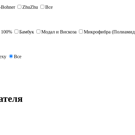
s-Bohner
ZhuZhu
Все
 100%
Бамбук
Модал и Вискоза
Микрофибра (Полиамид 
exy
Все
ателя