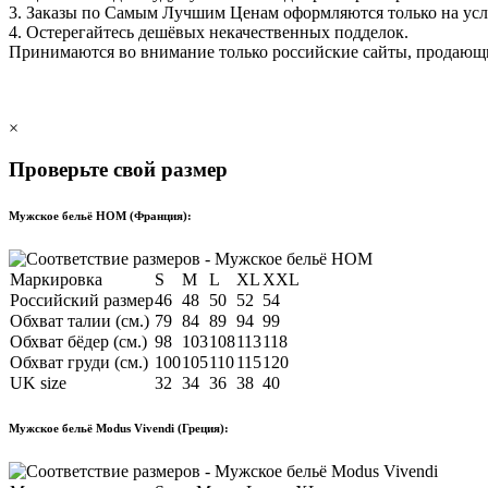
3. Заказы по Самым Лучшим Ценам оформляются только на ус
4. Остерегайтесь дешёвых некачественных подделок.
Принимаются во внимание только российские сайты, продаю
×
Проверьте свой размер
Мужское бельё HOM (Франция):
Маркировка
S
M
L
XL
XXL
Российский размер
46
48
50
52
54
Обхват талии (см.)
79
84
89
94
99
Обхват бёдер (см.)
98
103
108
113
118
Обхват груди (см.)
100
105
110
115
120
UK size
32
34
36
38
40
Мужское бельё Modus Vivendi (Греция):