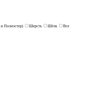
и Полиэстер)
Шерсть
Шёлк
Все