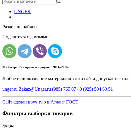
UNGER
Раздел не найден.
Поделиться с друзьями:
© «
Унгер
». Все права защищены, 2004–2026.
Любое использование материалов этого сайта допускается тол
unger.ru
Zakaz@Unger.ru
(985)
765 07 40
(925)
504 60 51
Сайт сделан вручную в Атлант ГОСТ
Фильтры выборки товаров
Бренды