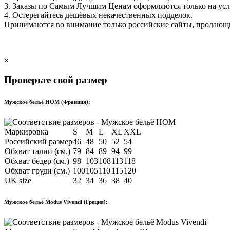
3. Заказы по Самым Лучшим Ценам оформляются только на ус
4. Остерегайтесь дешёвых некачественных подделок.
Принимаются во внимание только российские сайты, продаю
×
Проверьте свой размер
Мужское бельё HOM (Франция):
Маркировка
S
M
L
XL
XXL
Российский размер
46
48
50
52
54
Обхват талии (см.)
79
84
89
94
99
Обхват бёдер (см.)
98
103
108
113
118
Обхват груди (см.)
100
105
110
115
120
UK size
32
34
36
38
40
Мужское бельё Modus Vivendi (Греция):