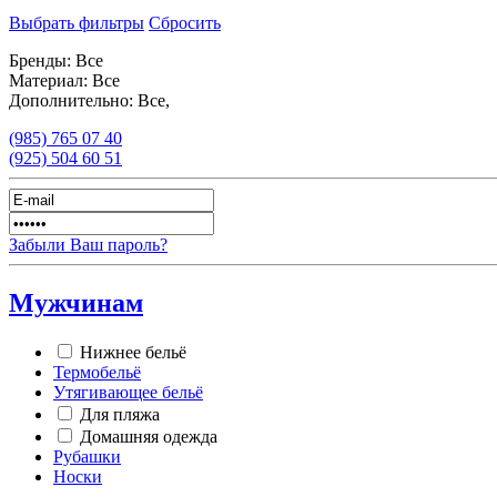
Выбрать фильтры
Сбросить
Бренды:
Все
Материал:
Все
Дополнительно:
Все,
(985)
765 07 40
(925)
504 60 51
Забыли Ваш пароль?
Мужчинам
Нижнее бельё
Термобельё
Утягивающее бельё
Для пляжа
Домашняя одежда
Рубашки
Носки