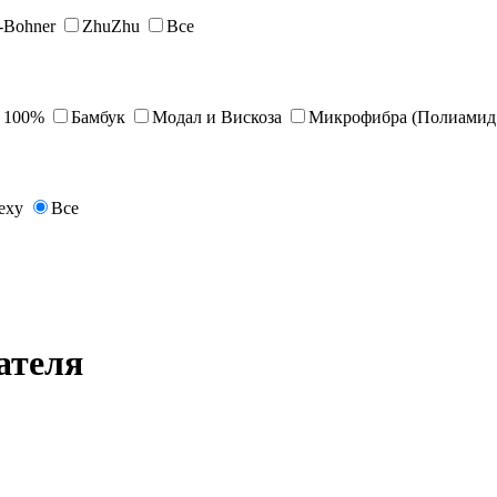
s-Bohner
ZhuZhu
Все
 100%
Бамбук
Модал и Вискоза
Микрофибра (Полиамид 
exy
Все
ателя