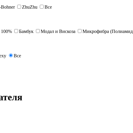
s-Bohner
ZhuZhu
Все
 100%
Бамбук
Модал и Вискоза
Микрофибра (Полиамид 
exy
Все
ателя