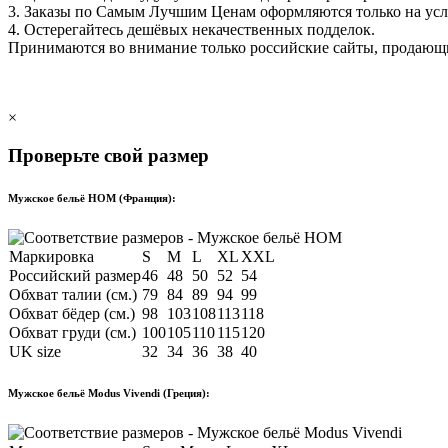
3. Заказы по Самым Лучшим Ценам оформляются только на ус
4. Остерегайтесь дешёвых некачественных подделок.
Принимаются во внимание только российские сайты, продаю
×
Проверьте свой размер
Мужское бельё HOM (Франция):
Маркировка
S
M
L
XL
XXL
Российский размер
46
48
50
52
54
Обхват талии (см.)
79
84
89
94
99
Обхват бёдер (см.)
98
103
108
113
118
Обхват груди (см.)
100
105
110
115
120
UK size
32
34
36
38
40
Мужское бельё Modus Vivendi (Греция):