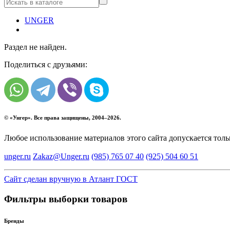
UNGER
Раздел не найден.
Поделиться с друзьями:
© «
Унгер
». Все права защищены, 2004–2026.
Любое использование материалов этого сайта допускается тол
unger.ru
Zakaz@Unger.ru
(985)
765 07 40
(925)
504 60 51
Сайт сделан вручную в Атлант ГОСТ
Фильтры выборки товаров
Бренды