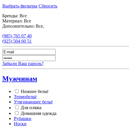
Выбрать фильтры
Сбросить
Бренды:
Все
Материал:
Все
Дополнительно:
Все,
(985)
765 07 40
(925)
504 60 51
Забыли Ваш пароль?
Мужчинам
Нижнее бельё
Термобельё
Утягивающее бельё
Для пляжа
Домашняя одежда
Рубашки
Носки