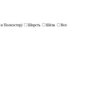
и Полиэстер)
Шерсть
Шёлк
Все