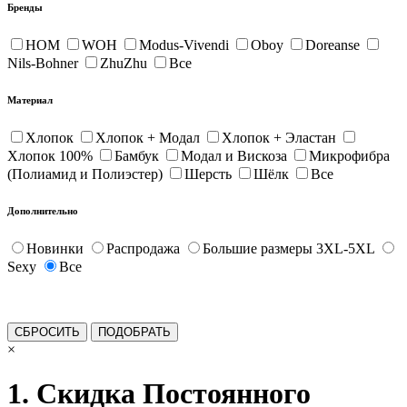
Бренды
HOM
WOH
Modus-Vivendi
Oboy
Doreanse
Nils-Bohner
ZhuZhu
Все
Материал
Хлопок
Хлопок + Модал
Хлопок + Эластан
Хлопок 100%
Бамбук
Модал и Вискоза
Микрофибра
(Полиамид и Полиэстер)
Шерсть
Шёлк
Все
Дополнительно
Новинки
Распродажа
Большие размеры 3XL-5XL
Sexy
Все
×
1. Скидка Постоянного