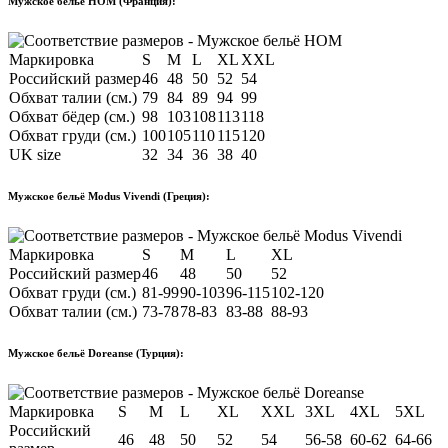
Мужское бельё HOM (Франция):
Маркировка
S
M
L
XL
XXL
Российский размер
46
48
50
52
54
Обхват талии (см.)
79
84
89
94
99
Обхват бёдер (см.)
98
103
108
113
118
Обхват груди (см.)
100
105
110
115
120
UK size
32
34
36
38
40
Мужское бельё Modus Vivendi (Греция):
Маркировка
S
M
L
XL
Российский размер
46
48
50
52
Обхват груди (см.)
81-99
90-103
96-115
102-120
Обхват талии (см.)
73-78
78-83
83-88
88-93
Мужское бельё Doreanse (Турция):
Маркировка
S
M
L
XL
XXL
3XL
4XL
5XL
Российский
46
48
50
52
54
56-58
60-62
64-66