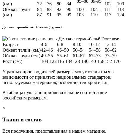
85–88
89-95
(см.)
72
76
80
84
102
109
Обхват груди
84–
88–
92–
96–
100–
104–
111-
118-
(см.)
87
91
95
99
103
110
117
124
Детское термо-бельё Doreanse (Турция):
Возраст
4-6
6-8
8-10
10-12
12-14
Обхват талии (см.)
42–46
46–50
50–54
54–58
58–62
Обхват груди (см.)
49–55
55–61
61–67
67–73
73–79
Рост (см.)
104-122
116-134
128-146
140-158
152-170
У разных производителей размеры могут отличаться в
зависимости от принятых национальных стандартов,
используемых материалов, особенностей кроя и т.п.
В таблицах указано приблизительное соответствие
российским размерам.
×
Ткани и состав
Вся продукция, представленная в нашем магазине,