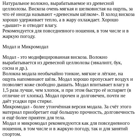
Натуральное волокно, вырабатываемое из древесной
целлюлозы. Вискоза очень мягкая и шелковистая на ощупь, за
что её иногда называют «древесным шёлком». В холод вискоза
хорошо удерживает тепло, а в жару охлаждает. Хорошо
«дышит» и отводит влагу.
Рекомендуется для повседневного ношения, в том числе и в
жаркую погоду.
Модал и Микромодал
Модал - это модифицированная вискоза. Волокно
вырабатывается из древесной целлюлозы (эвкалипт, бук,
сосна и др.).
Волокна модала необычайно тонкие, мягкие и лёгкие, на
ощупь напоминают шёлк. Модал хорошо пропускает воздух и
позволяет коже свободно дышать. Модал впитывает влагу в
1,5 раза лучше, чем хлопок, и при этом быстро её испаряет (в
отличие от хлопка). Модал прочен и долговечен, почти не
даёт усадки при стирке.
Микромодал - более утончённая версия модала. За счёт этого
материал приобретает ещё большую прочность, долговечность
и ещё более приятен для тела.
Модал и микромодал рекомендуются как для повседневного
ношения, в том числе и в жаркую погоду, так и для занятий
спортом.