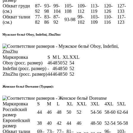
размер
Обхват груди
87-
93-
99-
105-
109-
113-
120-
127-
(см.)
92
98
104
108
112
119
126
133
Обхват талии
77-
83-
87-
99-
103-
110-
117-
93-98
(см.)
82
86
92
102
109
116
123
Мужское бельё Oboy, Indefini, ZhuZhu:
Маркировка
S
M
L
XL
XXL
Oboy (росс. размер)
46
48
50
52
54
Indefini (росс. размер)
-
46
48
50
52
ZhuZhu (росс. размер)
44
46
48
50
52
Женское бельё Doreanse (Турция):
Маркировка
S
M
L
XL
XXL
3XL
4XL
5XL
Российский
44
46
48
50
52
54-56
58-60
62-64
размер
Европейский
38
40
42
44
46
48-50
52-54
56-58
размер
Обхват талии
69–
73–
77–
81–
96-
103-