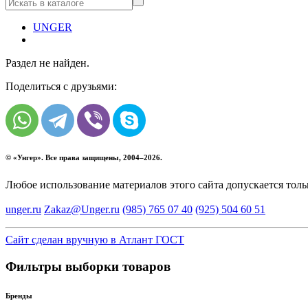
UNGER
Раздел не найден.
Поделиться с друзьями:
© «
Унгер
». Все права защищены, 2004–2026.
Любое использование материалов этого сайта допускается тол
unger.ru
Zakaz@Unger.ru
(985)
765 07 40
(925)
504 60 51
Сайт сделан вручную в Атлант ГОСТ
Фильтры выборки товаров
Бренды