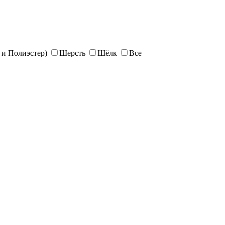
и Полиэстер)
Шерсть
Шёлк
Все