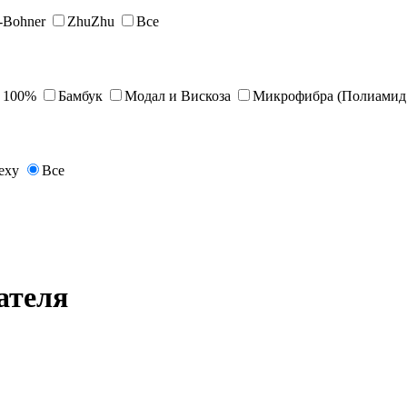
s-Bohner
ZhuZhu
Все
 100%
Бамбук
Модал и Вискоза
Микрофибра (Полиамид 
exy
Все
ателя