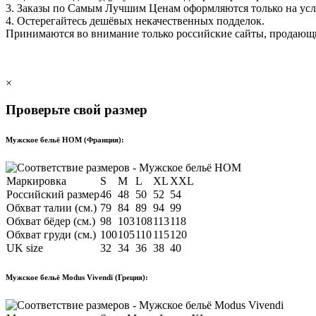
3. Заказы по Самым Лучшим Ценам оформляются только на ус
4. Остерегайтесь дешёвых некачественных подделок.
Принимаются во внимание только российские сайты, продаю
×
Проверьте свой размер
Мужское бельё HOM (Франция):
Маркировка
S
M
L
XL
XXL
Российский размер
46
48
50
52
54
Обхват талии (см.)
79
84
89
94
99
Обхват бёдер (см.)
98
103
108
113
118
Обхват груди (см.)
100
105
110
115
120
UK size
32
34
36
38
40
Мужское бельё Modus Vivendi (Греция):