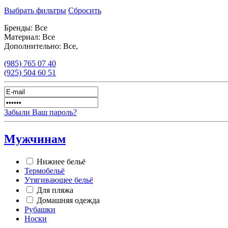
Выбрать фильтры
Сбросить
Бренды:
Все
Материал:
Все
Дополнительно:
Все,
(985)
765 07 40
(925)
504 60 51
Забыли Ваш пароль?
Мужчинам
Нижнее бельё
Термобельё
Утягивающее бельё
Для пляжа
Домашняя одежда
Рубашки
Носки