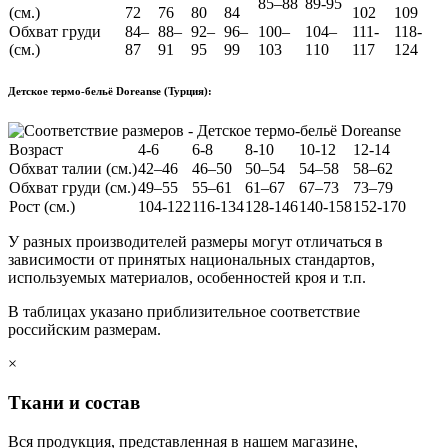
85–88
89-95
(см.)
72
76
80
84
102
109
Обхват груди
84–
88–
92–
96–
100–
104–
111-
118-
(см.)
87
91
95
99
103
110
117
124
Детское термо-бельё Doreanse (Турция):
Возраст
4-6
6-8
8-10
10-12
12-14
Обхват талии (см.)
42–46
46–50
50–54
54–58
58–62
Обхват груди (см.)
49–55
55–61
61–67
67–73
73–79
Рост (см.)
104-122
116-134
128-146
140-158
152-170
У разных производителей размеры могут отличаться в
зависимости от принятых национальных стандартов,
используемых материалов, особенностей кроя и т.п.
В таблицах указано приблизительное соответствие
российским размерам.
×
Ткани и состав
Вся продукция, представленная в нашем магазине,