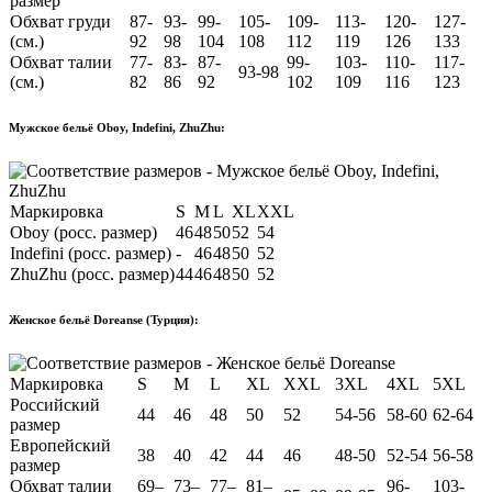
размер
Обхват груди
87-
93-
99-
105-
109-
113-
120-
127-
(см.)
92
98
104
108
112
119
126
133
Обхват талии
77-
83-
87-
99-
103-
110-
117-
93-98
(см.)
82
86
92
102
109
116
123
Мужское бельё Oboy, Indefini, ZhuZhu:
Маркировка
S
M
L
XL
XXL
Oboy (росс. размер)
46
48
50
52
54
Indefini (росс. размер)
-
46
48
50
52
ZhuZhu (росс. размер)
44
46
48
50
52
Женское бельё Doreanse (Турция):
Маркировка
S
M
L
XL
XXL
3XL
4XL
5XL
Российский
44
46
48
50
52
54-56
58-60
62-64
размер
Европейский
38
40
42
44
46
48-50
52-54
56-58
размер
Обхват талии
69–
73–
77–
81–
96-
103-