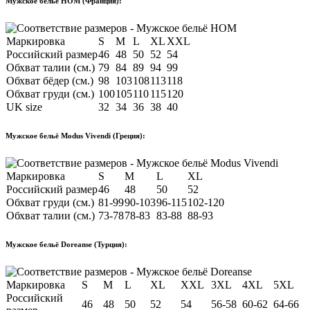
Мужское бельё HOM (Франция):
Маркировка
S
M
L
XL
XXL
Российский размер
46
48
50
52
54
Обхват талии (см.)
79
84
89
94
99
Обхват бёдер (см.)
98
103
108
113
118
Обхват груди (см.)
100
105
110
115
120
UK size
32
34
36
38
40
Мужское бельё Modus Vivendi (Греция):
Маркировка
S
M
L
XL
Российский размер
46
48
50
52
Обхват груди (см.)
81-99
90-103
96-115
102-120
Обхват талии (см.)
73-78
78-83
83-88
88-93
Мужское бельё Doreanse (Турция):
Маркировка
S
M
L
XL
XXL
3XL
4XL
5XL
Российский
46
48
50
52
54
56-58
60-62
64-66