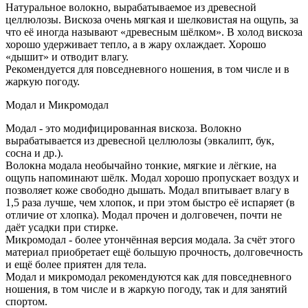
Натуральное волокно, вырабатываемое из древесной
целлюлозы. Вискоза очень мягкая и шелковистая на ощупь, за
что её иногда называют «древесным шёлком». В холод вискоза
хорошо удерживает тепло, а в жару охлаждает. Хорошо
«дышит» и отводит влагу.
Рекомендуется для повседневного ношения, в том числе и в
жаркую погоду.
Модал и Микромодал
Модал - это модифицированная вискоза. Волокно
вырабатывается из древесной целлюлозы (эвкалипт, бук,
сосна и др.).
Волокна модала необычайно тонкие, мягкие и лёгкие, на
ощупь напоминают шёлк. Модал хорошо пропускает воздух и
позволяет коже свободно дышать. Модал впитывает влагу в
1,5 раза лучше, чем хлопок, и при этом быстро её испаряет (в
отличие от хлопка). Модал прочен и долговечен, почти не
даёт усадки при стирке.
Микромодал - более утончённая версия модала. За счёт этого
материал приобретает ещё большую прочность, долговечность
и ещё более приятен для тела.
Модал и микромодал рекомендуются как для повседневного
ношения, в том числе и в жаркую погоду, так и для занятий
спортом.