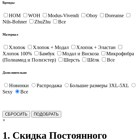
Бренды
HOM
WOH
Modus-Vivendi
Oboy
Doreanse
Nils-Bohner
ZhuZhu
Все
Материал
Хлопок
Хлопок + Модал
Хлопок + Эластан
Хлопок 100%
Бамбук
Модал и Вискоза
Микрофибра
(Полиамид и Полиэстер)
Шерсть
Шёлк
Все
Дополнительно
Новинки
Распродажа
Большие размеры 3XL-5XL
Sexy
Все
×
1. Скидка Постоянного