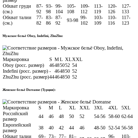
размер
Обхват груди
87-
93-
99-
105-
109-
113-
120-
127-
(см.)
92
98
104
108
112
119
126
133
Обхват талии
77-
83-
87-
99-
103-
110-
117-
93-98
(см.)
82
86
92
102
109
116
123
Мужское бельё Oboy, Indefini, ZhuZhu:
Маркировка
S
M
L
XL
XXL
Oboy (росс. размер)
46
48
50
52
54
Indefini (росс. размер)
-
46
48
50
52
ZhuZhu (росс. размер)
44
46
48
50
52
Женское бельё Doreanse (Турция):
Маркировка
S
M
L
XL
XXL
3XL
4XL
5XL
Российский
44
46
48
50
52
54-56
58-60
62-64
размер
Европейский
38
40
42
44
46
48-50
52-54
56-58
размер
Обхват талии
69–
73–
77–
81–
96-
103-