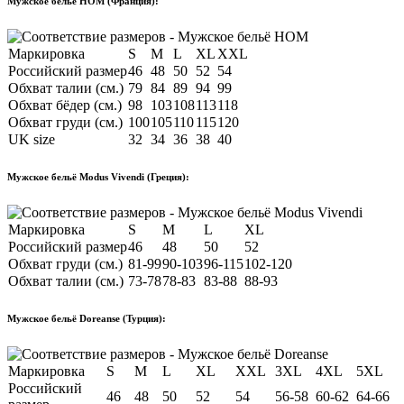
Мужское бельё HOM (Франция):
Маркировка
S
M
L
XL
XXL
Российский размер
46
48
50
52
54
Обхват талии (см.)
79
84
89
94
99
Обхват бёдер (см.)
98
103
108
113
118
Обхват груди (см.)
100
105
110
115
120
UK size
32
34
36
38
40
Мужское бельё Modus Vivendi (Греция):
Маркировка
S
M
L
XL
Российский размер
46
48
50
52
Обхват груди (см.)
81-99
90-103
96-115
102-120
Обхват талии (см.)
73-78
78-83
83-88
88-93
Мужское бельё Doreanse (Турция):
Маркировка
S
M
L
XL
XXL
3XL
4XL
5XL
Российский
46
48
50
52
54
56-58
60-62
64-66