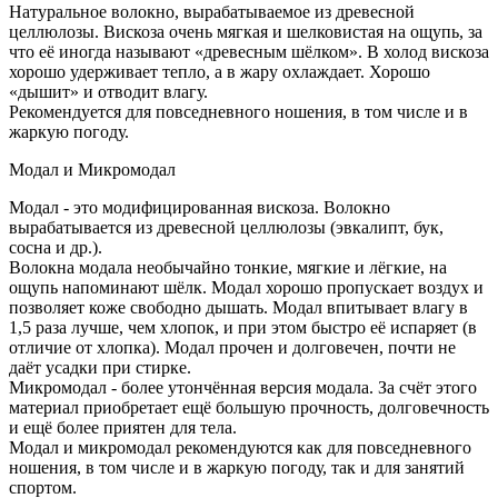
Натуральное волокно, вырабатываемое из древесной
целлюлозы. Вискоза очень мягкая и шелковистая на ощупь, за
что её иногда называют «древесным шёлком». В холод вискоза
хорошо удерживает тепло, а в жару охлаждает. Хорошо
«дышит» и отводит влагу.
Рекомендуется для повседневного ношения, в том числе и в
жаркую погоду.
Модал и Микромодал
Модал - это модифицированная вискоза. Волокно
вырабатывается из древесной целлюлозы (эвкалипт, бук,
сосна и др.).
Волокна модала необычайно тонкие, мягкие и лёгкие, на
ощупь напоминают шёлк. Модал хорошо пропускает воздух и
позволяет коже свободно дышать. Модал впитывает влагу в
1,5 раза лучше, чем хлопок, и при этом быстро её испаряет (в
отличие от хлопка). Модал прочен и долговечен, почти не
даёт усадки при стирке.
Микромодал - более утончённая версия модала. За счёт этого
материал приобретает ещё большую прочность, долговечность
и ещё более приятен для тела.
Модал и микромодал рекомендуются как для повседневного
ношения, в том числе и в жаркую погоду, так и для занятий
спортом.