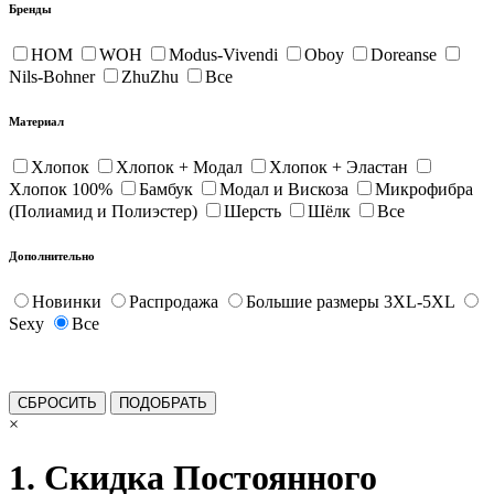
Бренды
HOM
WOH
Modus-Vivendi
Oboy
Doreanse
Nils-Bohner
ZhuZhu
Все
Материал
Хлопок
Хлопок + Модал
Хлопок + Эластан
Хлопок 100%
Бамбук
Модал и Вискоза
Микрофибра
(Полиамид и Полиэстер)
Шерсть
Шёлк
Все
Дополнительно
Новинки
Распродажа
Большие размеры 3XL-5XL
Sexy
Все
×
1. Скидка Постоянного