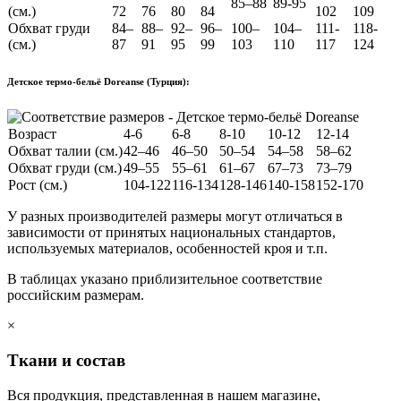
85–88
89-95
(см.)
72
76
80
84
102
109
Обхват груди
84–
88–
92–
96–
100–
104–
111-
118-
(см.)
87
91
95
99
103
110
117
124
Детское термо-бельё Doreanse (Турция):
Возраст
4-6
6-8
8-10
10-12
12-14
Обхват талии (см.)
42–46
46–50
50–54
54–58
58–62
Обхват груди (см.)
49–55
55–61
61–67
67–73
73–79
Рост (см.)
104-122
116-134
128-146
140-158
152-170
У разных производителей размеры могут отличаться в
зависимости от принятых национальных стандартов,
используемых материалов, особенностей кроя и т.п.
В таблицах указано приблизительное соответствие
российским размерам.
×
Ткани и состав
Вся продукция, представленная в нашем магазине,