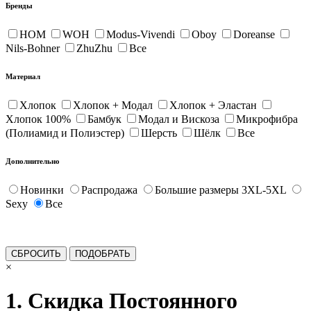
Бренды
HOM
WOH
Modus-Vivendi
Oboy
Doreanse
Nils-Bohner
ZhuZhu
Все
Материал
Хлопок
Хлопок + Модал
Хлопок + Эластан
Хлопок 100%
Бамбук
Модал и Вискоза
Микрофибра
(Полиамид и Полиэстер)
Шерсть
Шёлк
Все
Дополнительно
Новинки
Распродажа
Большие размеры 3XL-5XL
Sexy
Все
×
1. Скидка Постоянного