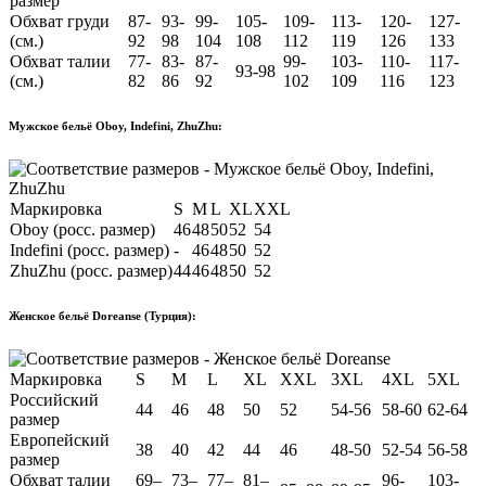
размер
Обхват груди
87-
93-
99-
105-
109-
113-
120-
127-
(см.)
92
98
104
108
112
119
126
133
Обхват талии
77-
83-
87-
99-
103-
110-
117-
93-98
(см.)
82
86
92
102
109
116
123
Мужское бельё Oboy, Indefini, ZhuZhu:
Маркировка
S
M
L
XL
XXL
Oboy (росс. размер)
46
48
50
52
54
Indefini (росс. размер)
-
46
48
50
52
ZhuZhu (росс. размер)
44
46
48
50
52
Женское бельё Doreanse (Турция):
Маркировка
S
M
L
XL
XXL
3XL
4XL
5XL
Российский
44
46
48
50
52
54-56
58-60
62-64
размер
Европейский
38
40
42
44
46
48-50
52-54
56-58
размер
Обхват талии
69–
73–
77–
81–
96-
103-