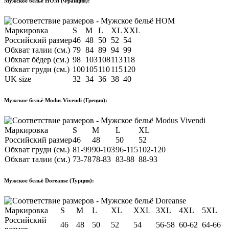
Мужское бельё HOM (Франция):
Маркировка
S
M
L
XL
XXL
Российский размер
46
48
50
52
54
Обхват талии (см.)
79
84
89
94
99
Обхват бёдер (см.)
98
103
108
113
118
Обхват груди (см.)
100
105
110
115
120
UK size
32
34
36
38
40
Мужское бельё Modus Vivendi (Греция):
Маркировка
S
M
L
XL
Российский размер
46
48
50
52
Обхват груди (см.)
81-99
90-103
96-115
102-120
Обхват талии (см.)
73-78
78-83
83-88
88-93
Мужское бельё Doreanse (Турция):
Маркировка
S
M
L
XL
XXL
3XL
4XL
5XL
Российский
46
48
50
52
54
56-58
60-62
64-66