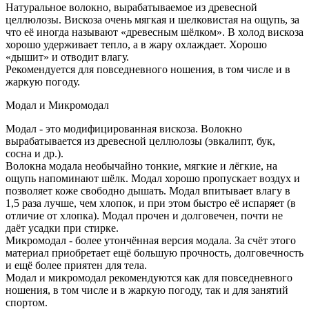
Натуральное волокно, вырабатываемое из древесной
целлюлозы. Вискоза очень мягкая и шелковистая на ощупь, за
что её иногда называют «древесным шёлком». В холод вискоза
хорошо удерживает тепло, а в жару охлаждает. Хорошо
«дышит» и отводит влагу.
Рекомендуется для повседневного ношения, в том числе и в
жаркую погоду.
Модал и Микромодал
Модал - это модифицированная вискоза. Волокно
вырабатывается из древесной целлюлозы (эвкалипт, бук,
сосна и др.).
Волокна модала необычайно тонкие, мягкие и лёгкие, на
ощупь напоминают шёлк. Модал хорошо пропускает воздух и
позволяет коже свободно дышать. Модал впитывает влагу в
1,5 раза лучше, чем хлопок, и при этом быстро её испаряет (в
отличие от хлопка). Модал прочен и долговечен, почти не
даёт усадки при стирке.
Микромодал - более утончённая версия модала. За счёт этого
материал приобретает ещё большую прочность, долговечность
и ещё более приятен для тела.
Модал и микромодал рекомендуются как для повседневного
ношения, в том числе и в жаркую погоду, так и для занятий
спортом.