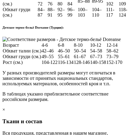
85–88
89-95
(см.)
72
76
80
84
102
109
Обхват груди
84–
88–
92–
96–
100–
104–
111-
118-
(см.)
87
91
95
99
103
110
117
124
Детское термо-бельё Doreanse (Турция):
Возраст
4-6
6-8
8-10
10-12
12-14
Обхват талии (см.)
42–46
46–50
50–54
54–58
58–62
Обхват груди (см.)
49–55
55–61
61–67
67–73
73–79
Рост (см.)
104-122
116-134
128-146
140-158
152-170
У разных производителей размеры могут отличаться в
зависимости от принятых национальных стандартов,
используемых материалов, особенностей кроя и т.п.
В таблицах указано приблизительное соответствие
российским размерам.
×
Ткани и состав
Вся продукция, представленная в нашем магазине,