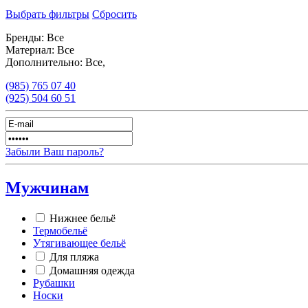
Выбрать фильтры
Сбросить
Бренды:
Все
Материал:
Все
Дополнительно:
Все,
(985)
765 07 40
(925)
504 60 51
Забыли Ваш пароль?
Мужчинам
Нижнее бельё
Термобельё
Утягивающее бельё
Для пляжа
Домашняя одежда
Рубашки
Носки