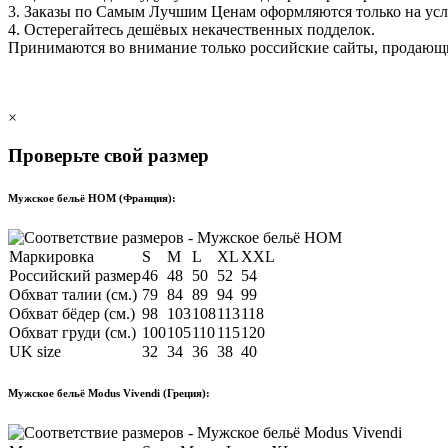
3. Заказы по Самым Лучшим Ценам оформляются только на ус
4. Остерегайтесь дешёвых некачественных подделок.
Принимаются во внимание только российские сайты, продаю
×
Проверьте свой размер
Мужское бельё HOM (Франция):
Маркировка
S
M
L
XL
XXL
Российский размер
46
48
50
52
54
Обхват талии (см.)
79
84
89
94
99
Обхват бёдер (см.)
98
103
108
113
118
Обхват груди (см.)
100
105
110
115
120
UK size
32
34
36
38
40
Мужское бельё Modus Vivendi (Греция):