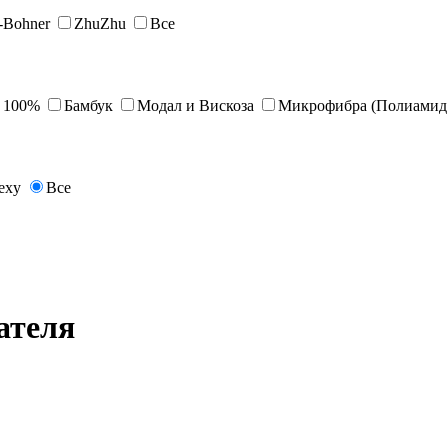
s-Bohner
ZhuZhu
Все
 100%
Бамбук
Модал и Вискоза
Микрофибра (Полиамид 
exy
Все
ателя