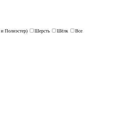
и Полиэстер)
Шерсть
Шёлк
Все