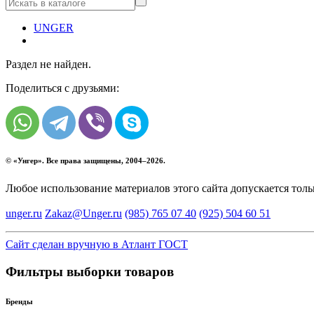
UNGER
Раздел не найден.
Поделиться с друзьями:
© «
Унгер
». Все права защищены, 2004–2026.
Любое использование материалов этого сайта допускается тол
unger.ru
Zakaz@Unger.ru
(985)
765 07 40
(925)
504 60 51
Сайт сделан вручную в Атлант ГОСТ
Фильтры выборки товаров
Бренды