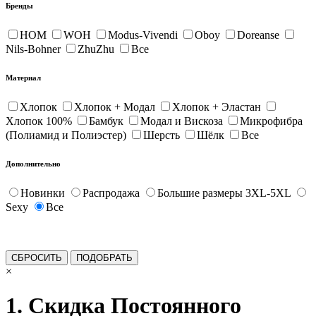
Бренды
HOM
WOH
Modus-Vivendi
Oboy
Doreanse
Nils-Bohner
ZhuZhu
Все
Материал
Хлопок
Хлопок + Модал
Хлопок + Эластан
Хлопок 100%
Бамбук
Модал и Вискоза
Микрофибра
(Полиамид и Полиэстер)
Шерсть
Шёлк
Все
Дополнительно
Новинки
Распродажа
Большие размеры 3XL-5XL
Sexy
Все
×
1. Скидка Постоянного