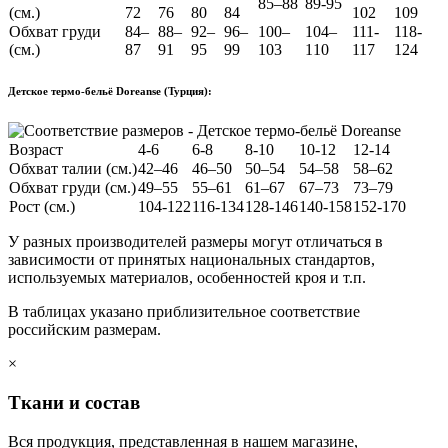
85–88
89-95
(см.)
72
76
80
84
102
109
Обхват груди
84–
88–
92–
96–
100–
104–
111-
118-
(см.)
87
91
95
99
103
110
117
124
Детское термо-бельё Doreanse (Турция):
Возраст
4-6
6-8
8-10
10-12
12-14
Обхват талии (см.)
42–46
46–50
50–54
54–58
58–62
Обхват груди (см.)
49–55
55–61
61–67
67–73
73–79
Рост (см.)
104-122
116-134
128-146
140-158
152-170
У разных производителей размеры могут отличаться в
зависимости от принятых национальных стандартов,
используемых материалов, особенностей кроя и т.п.
В таблицах указано приблизительное соответствие
российским размерам.
×
Ткани и состав
Вся продукция, представленная в нашем магазине,