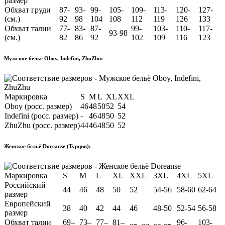
размер
Обхват груди
87-
93-
99-
105-
109-
113-
120-
127-
(см.)
92
98
104
108
112
119
126
133
Обхват талии
77-
83-
87-
99-
103-
110-
117-
93-98
(см.)
82
86
92
102
109
116
123
Мужское бельё Oboy, Indefini, ZhuZhu:
Маркировка
S
M
L
XL
XXL
Oboy (росс. размер)
46
48
50
52
54
Indefini (росс. размер)
-
46
48
50
52
ZhuZhu (росс. размер)
44
46
48
50
52
Женское бельё Doreanse (Турция):
Маркировка
S
M
L
XL
XXL
3XL
4XL
5XL
Российский
44
46
48
50
52
54-56
58-60
62-64
размер
Европейский
38
40
42
44
46
48-50
52-54
56-58
размер
Обхват талии
69–
73–
77–
81–
96-
103-