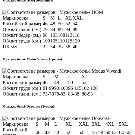
Мужское бельё HOM (Франция):
Маркировка
S
M
L
XL
XXL
Российский размер
46
48
50
52
54
Обхват талии (см.)
79
84
89
94
99
Обхват бёдер (см.)
98
103
108
113
118
Обхват груди (см.)
100
105
110
115
120
UK size
32
34
36
38
40
Мужское бельё Modus Vivendi (Греция):
Маркировка
S
M
L
XL
Российский размер
46
48
50
52
Обхват груди (см.)
81-99
90-103
96-115
102-120
Обхват талии (см.)
73-78
78-83
83-88
88-93
Мужское бельё Doreanse (Турция):
Маркировка
S
M
L
XL
XXL
3XL
4XL
5XL
Российский
46
48
50
52
54
56-58
60-62
64-66