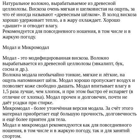
Натуральное волокно, вырабатываемое из древесной
целлюлозы. Вискоза очень мягкая и шелковистая на ощупь, за
что её иногда называют «древесным шёлком». В холод вискоза
хорошо удерживает тепло, а в жару охлаждает. Хорошо
«дышит» и отводит влагу.
Рекомендуется для повседневного ношения, в том числе и в
жаркую погоду.
Модал и Микромодал
Модал - это модифицированная вискоза. Волокно
вырабатывается из древесной целлюлозы (эвкалипт, бук,
сосна и др.).
Волокна модала необычайно тонкие, мягкие и лёгкие, на
ощупь напоминают шёлк. Модал хорошо пропускает воздух и
позволяет коже свободно дышать. Модал впитывает влагу в
1,5 раза лучше, чем хлопок, и при этом быстро её испаряет (в
отличие от хлопка). Модал прочен и долговечен, почти не
даёт усадки при стирке.
Микромодал - более утончённая версия модала. За счёт этого
материал приобретает ещё большую прочность, долговечность
и ещё более приятен для тела.
Модал и микромодал рекомендуются как для повседневного
ношения, в том числе и в жаркую погоду, так и для занятий
спортом.