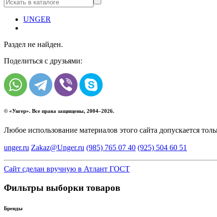
UNGER
Раздел не найден.
Поделиться с друзьями:
© «
Унгер
». Все права защищены, 2004–2026.
Любое использование материалов этого сайта допускается тол
unger.ru
Zakaz@Unger.ru
(985)
765 07 40
(925)
504 60 51
Сайт сделан вручную в Атлант ГОСТ
Фильтры выборки товаров
Бренды