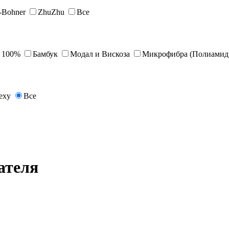
s-Bohner
ZhuZhu
Все
 100%
Бамбук
Модал и Вискоза
Микрофибра (Полиамид 
exy
Все
ателя