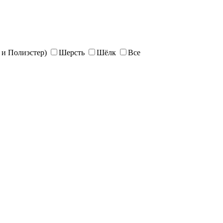
и Полиэстер)
Шерсть
Шёлк
Все