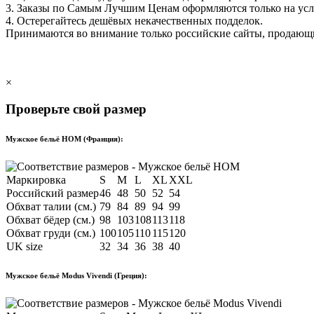
3. Заказы по Самым Лучшим Ценам оформляются только на ус
4. Остерегайтесь дешёвых некачественных подделок.
Принимаются во внимание только российские сайты, продаю
×
Проверьте свой размер
Мужское бельё HOM (Франция):
Маркировка
S
M
L
XL
XXL
Российский размер
46
48
50
52
54
Обхват талии (см.)
79
84
89
94
99
Обхват бёдер (см.)
98
103
108
113
118
Обхват груди (см.)
100
105
110
115
120
UK size
32
34
36
38
40
Мужское бельё Modus Vivendi (Греция):