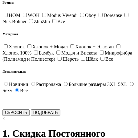
Бренды
HOM
WOH
Modus-Vivendi
Oboy
Doreanse
Nils-Bohner
ZhuZhu
Все
Материал
Хлопок
Хлопок + Модал
Хлопок + Эластан
Хлопок 100%
Бамбук
Модал и Вискоза
Микрофибра
(Полиамид и Полиэстер)
Шерсть
Шёлк
Все
Дополнительно
Новинки
Распродажа
Большие размеры 3XL-5XL
Sexy
Все
×
1. Скидка Постоянного