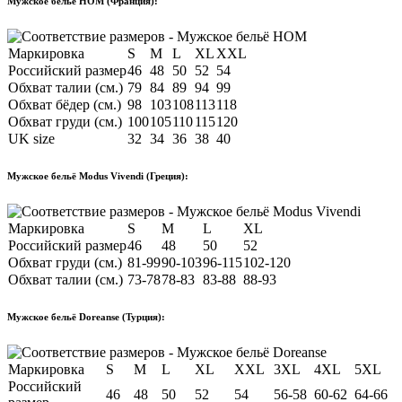
Мужское бельё HOM (Франция):
Маркировка
S
M
L
XL
XXL
Российский размер
46
48
50
52
54
Обхват талии (см.)
79
84
89
94
99
Обхват бёдер (см.)
98
103
108
113
118
Обхват груди (см.)
100
105
110
115
120
UK size
32
34
36
38
40
Мужское бельё Modus Vivendi (Греция):
Маркировка
S
M
L
XL
Российский размер
46
48
50
52
Обхват груди (см.)
81-99
90-103
96-115
102-120
Обхват талии (см.)
73-78
78-83
83-88
88-93
Мужское бельё Doreanse (Турция):
Маркировка
S
M
L
XL
XXL
3XL
4XL
5XL
Российский
46
48
50
52
54
56-58
60-62
64-66