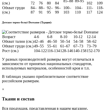
85–88
89-95
(см.)
72
76
80
84
102
109
Обхват груди
84–
88–
92–
96–
100–
104–
111-
118-
(см.)
87
91
95
99
103
110
117
124
Детское термо-бельё Doreanse (Турция):
Возраст
4-6
6-8
8-10
10-12
12-14
Обхват талии (см.)
42–46
46–50
50–54
54–58
58–62
Обхват груди (см.)
49–55
55–61
61–67
67–73
73–79
Рост (см.)
104-122
116-134
128-146
140-158
152-170
У разных производителей размеры могут отличаться в
зависимости от принятых национальных стандартов,
используемых материалов, особенностей кроя и т.п.
В таблицах указано приблизительное соответствие
российским размерам.
×
Ткани и состав
Вся продукция, представленная в нашем магазине,