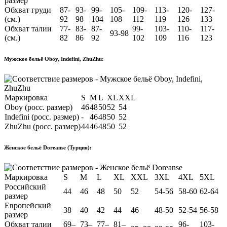
размер
Обхват груди
87-
93-
99-
105-
109-
113-
120-
127-
(см.)
92
98
104
108
112
119
126
133
Обхват талии
77-
83-
87-
99-
103-
110-
117-
93-98
(см.)
82
86
92
102
109
116
123
Мужское бельё Oboy, Indefini, ZhuZhu:
Маркировка
S
M
L
XL
XXL
Oboy (росс. размер)
46
48
50
52
54
Indefini (росс. размер)
-
46
48
50
52
ZhuZhu (росс. размер)
44
46
48
50
52
Женское бельё Doreanse (Турция):
Маркировка
S
M
L
XL
XXL
3XL
4XL
5XL
Российский
44
46
48
50
52
54-56
58-60
62-64
размер
Европейский
38
40
42
44
46
48-50
52-54
56-58
размер
Обхват талии
69–
73–
77–
81–
96-
103-