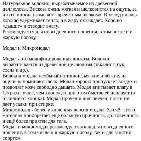
Натуральное волокно, вырабатываемое из древесной
целлюлозы. Вискоза очень мягкая и шелковистая на ощупь, за
что её иногда называют «древесным шёлком». В холод вискоза
хорошо удерживает тепло, а в жару охлаждает. Хорошо
«дышит» и отводит влагу.
Рекомендуется для повседневного ношения, в том числе и в
жаркую погоду.
Модал и Микромодал
Модал - это модифицированная вискоза. Волокно
вырабатывается из древесной целлюлозы (эвкалипт, бук,
сосна и др.).
Волокна модала необычайно тонкие, мягкие и лёгкие, на
ощупь напоминают шёлк. Модал хорошо пропускает воздух и
позволяет коже свободно дышать. Модал впитывает влагу в
1,5 раза лучше, чем хлопок, и при этом быстро её испаряет (в
отличие от хлопка). Модал прочен и долговечен, почти не
даёт усадки при стирке.
Микромодал - более утончённая версия модала. За счёт этого
материал приобретает ещё большую прочность, долговечность
и ещё более приятен для тела.
Модал и микромодал рекомендуются как для повседневного
ношения, в том числе и в жаркую погоду, так и для занятий
спортом.