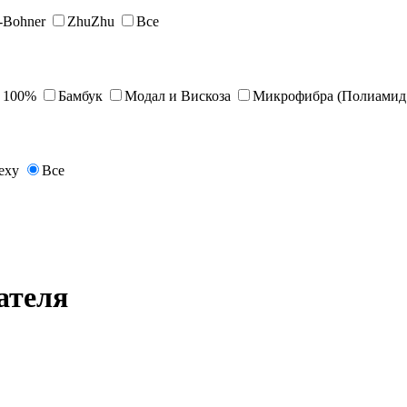
s-Bohner
ZhuZhu
Все
 100%
Бамбук
Модал и Вискоза
Микрофибра (Полиамид 
exy
Все
ателя