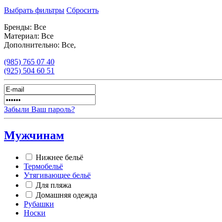
Выбрать фильтры
Сбросить
Бренды:
Все
Материал:
Все
Дополнительно:
Все,
(985)
765 07 40
(925)
504 60 51
Забыли Ваш пароль?
Мужчинам
Нижнее бельё
Термобельё
Утягивающее бельё
Для пляжа
Домашняя одежда
Рубашки
Носки