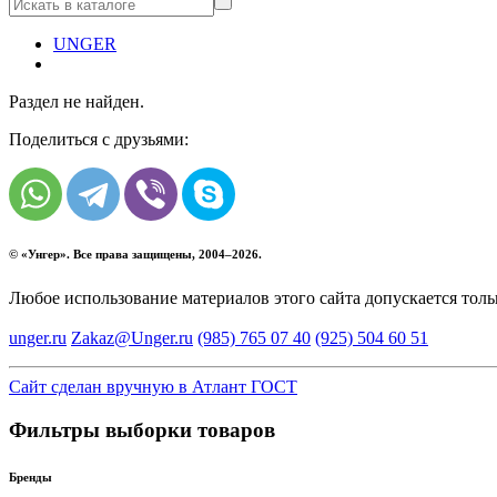
UNGER
Раздел не найден.
Поделиться с друзьями:
© «
Унгер
». Все права защищены, 2004–2026.
Любое использование материалов этого сайта допускается тол
unger.ru
Zakaz@Unger.ru
(985)
765 07 40
(925)
504 60 51
Сайт сделан вручную в Атлант ГОСТ
Фильтры выборки товаров
Бренды