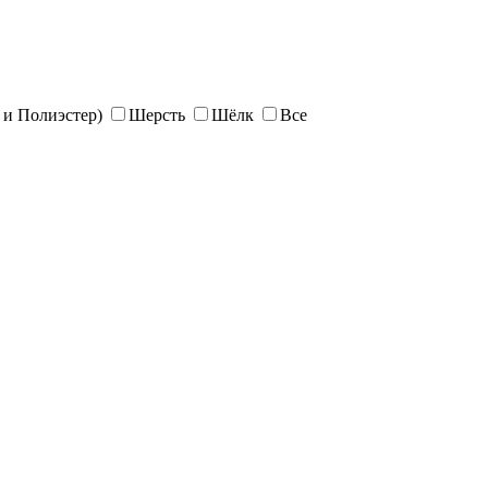
и Полиэстер)
Шерсть
Шёлк
Все