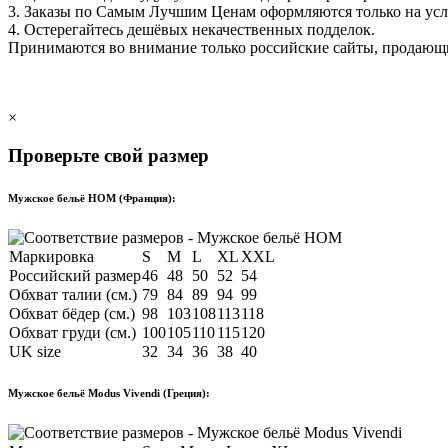
3. Заказы по Самым Лучшим Ценам оформляются только на ус
4. Остерегайтесь дешёвых некачественных подделок.
Принимаются во внимание только российские сайты, продаю
×
Проверьте свой размер
Мужское бельё HOM (Франция):
Маркировка
S
M
L
XL
XXL
Российский размер
46
48
50
52
54
Обхват талии (см.)
79
84
89
94
99
Обхват бёдер (см.)
98
103
108
113
118
Обхват груди (см.)
100
105
110
115
120
UK size
32
34
36
38
40
Мужское бельё Modus Vivendi (Греция):