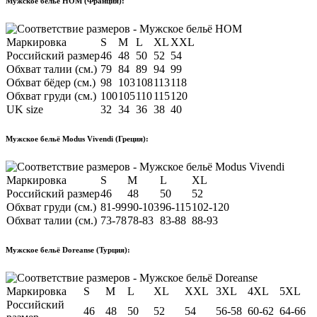
Мужское бельё HOM (Франция):
Маркировка
S
M
L
XL
XXL
Российский размер
46
48
50
52
54
Обхват талии (см.)
79
84
89
94
99
Обхват бёдер (см.)
98
103
108
113
118
Обхват груди (см.)
100
105
110
115
120
UK size
32
34
36
38
40
Мужское бельё Modus Vivendi (Греция):
Маркировка
S
M
L
XL
Российский размер
46
48
50
52
Обхват груди (см.)
81-99
90-103
96-115
102-120
Обхват талии (см.)
73-78
78-83
83-88
88-93
Мужское бельё Doreanse (Турция):
Маркировка
S
M
L
XL
XXL
3XL
4XL
5XL
Российский
46
48
50
52
54
56-58
60-62
64-66