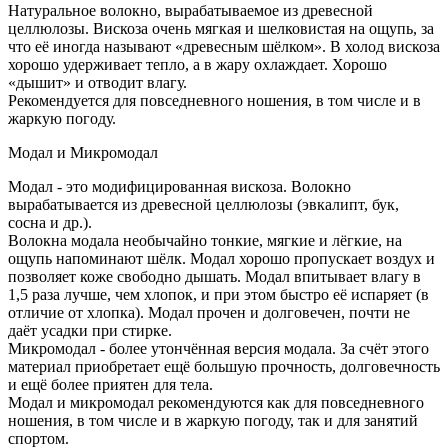
Натуральное волокно, вырабатываемое из древесной
целлюлозы. Вискоза очень мягкая и шелковистая на ощупь, за
что её иногда называют «древесным шёлком». В холод вискоза
хорошо удерживает тепло, а в жару охлаждает. Хорошо
«дышит» и отводит влагу.
Рекомендуется для повседневного ношения, в том числе и в
жаркую погоду.
Модал и Микромодал
Модал - это модифицированная вискоза. Волокно
вырабатывается из древесной целлюлозы (эвкалипт, бук,
сосна и др.).
Волокна модала необычайно тонкие, мягкие и лёгкие, на
ощупь напоминают шёлк. Модал хорошо пропускает воздух и
позволяет коже свободно дышать. Модал впитывает влагу в
1,5 раза лучше, чем хлопок, и при этом быстро её испаряет (в
отличие от хлопка). Модал прочен и долговечен, почти не
даёт усадки при стирке.
Микромодал - более утончённая версия модала. За счёт этого
материал приобретает ещё большую прочность, долговечность
и ещё более приятен для тела.
Модал и микромодал рекомендуются как для повседневного
ношения, в том числе и в жаркую погоду, так и для занятий
спортом.