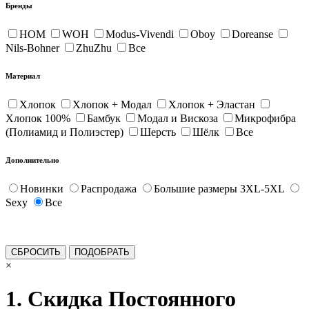
Бренды
HOM
WOH
Modus-Vivendi
Oboy
Doreanse
Nils-Bohner
ZhuZhu
Все
Материал
Хлопок
Хлопок + Модал
Хлопок + Эластан
Хлопок 100%
Бамбук
Модал и Вискоза
Микрофибра
(Полиамид и Полиэстер)
Шерсть
Шёлк
Все
Дополнительно
Новинки
Распродажа
Большие размеры 3XL-5XL
Sexy
Все
×
1. Скидка Постоянного