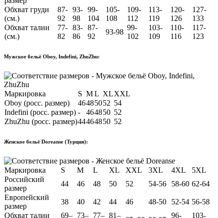
размер
Обхват груди
87-
93-
99-
105-
109-
113-
120-
127-
(см.)
92
98
104
108
112
119
126
133
Обхват талии
77-
83-
87-
99-
103-
110-
117-
93-98
(см.)
82
86
92
102
109
116
123
Мужское бельё Oboy, Indefini, ZhuZhu:
Маркировка
S
M
L
XL
XXL
Oboy (росс. размер)
46
48
50
52
54
Indefini (росс. размер)
-
46
48
50
52
ZhuZhu (росс. размер)
44
46
48
50
52
Женское бельё Doreanse (Турция):
Маркировка
S
M
L
XL
XXL
3XL
4XL
5XL
Российский
44
46
48
50
52
54-56
58-60
62-64
размер
Европейский
38
40
42
44
46
48-50
52-54
56-58
размер
Обхват талии
69–
73–
77–
81–
96-
103-