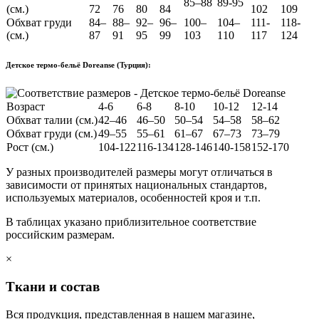
85–88
89-95
(см.)
72
76
80
84
102
109
Обхват груди
84–
88–
92–
96–
100–
104–
111-
118-
(см.)
87
91
95
99
103
110
117
124
Детское термо-бельё Doreanse (Турция):
Возраст
4-6
6-8
8-10
10-12
12-14
Обхват талии (см.)
42–46
46–50
50–54
54–58
58–62
Обхват груди (см.)
49–55
55–61
61–67
67–73
73–79
Рост (см.)
104-122
116-134
128-146
140-158
152-170
У разных производителей размеры могут отличаться в
зависимости от принятых национальных стандартов,
используемых материалов, особенностей кроя и т.п.
В таблицах указано приблизительное соответствие
российским размерам.
×
Ткани и состав
Вся продукция, представленная в нашем магазине,