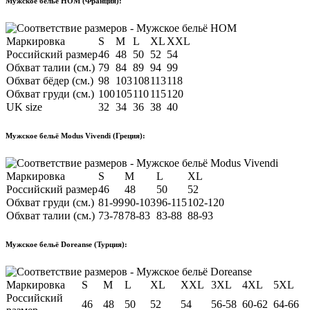
Мужское бельё HOM (Франция):
Маркировка
S
M
L
XL
XXL
Российский размер
46
48
50
52
54
Обхват талии (см.)
79
84
89
94
99
Обхват бёдер (см.)
98
103
108
113
118
Обхват груди (см.)
100
105
110
115
120
UK size
32
34
36
38
40
Мужское бельё Modus Vivendi (Греция):
Маркировка
S
M
L
XL
Российский размер
46
48
50
52
Обхват груди (см.)
81-99
90-103
96-115
102-120
Обхват талии (см.)
73-78
78-83
83-88
88-93
Мужское бельё Doreanse (Турция):
Маркировка
S
M
L
XL
XXL
3XL
4XL
5XL
Российский
46
48
50
52
54
56-58
60-62
64-66