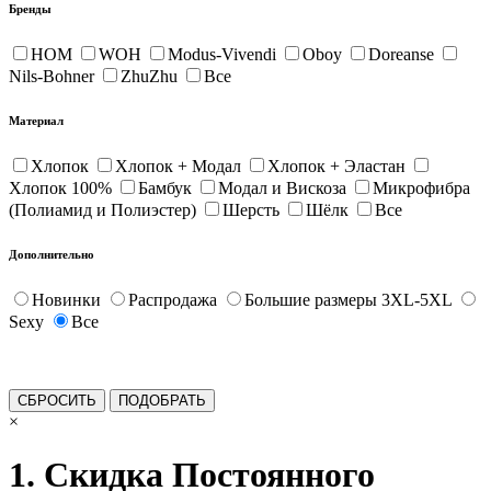
Бренды
HOM
WOH
Modus-Vivendi
Oboy
Doreanse
Nils-Bohner
ZhuZhu
Все
Материал
Хлопок
Хлопок + Модал
Хлопок + Эластан
Хлопок 100%
Бамбук
Модал и Вискоза
Микрофибра
(Полиамид и Полиэстер)
Шерсть
Шёлк
Все
Дополнительно
Новинки
Распродажа
Большие размеры 3XL-5XL
Sexy
Все
×
1. Скидка Постоянного