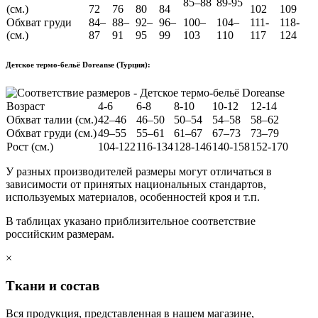
85–88
89-95
(см.)
72
76
80
84
102
109
Обхват груди
84–
88–
92–
96–
100–
104–
111-
118-
(см.)
87
91
95
99
103
110
117
124
Детское термо-бельё Doreanse (Турция):
Возраст
4-6
6-8
8-10
10-12
12-14
Обхват талии (см.)
42–46
46–50
50–54
54–58
58–62
Обхват груди (см.)
49–55
55–61
61–67
67–73
73–79
Рост (см.)
104-122
116-134
128-146
140-158
152-170
У разных производителей размеры могут отличаться в
зависимости от принятых национальных стандартов,
используемых материалов, особенностей кроя и т.п.
В таблицах указано приблизительное соответствие
российским размерам.
×
Ткани и состав
Вся продукция, представленная в нашем магазине,