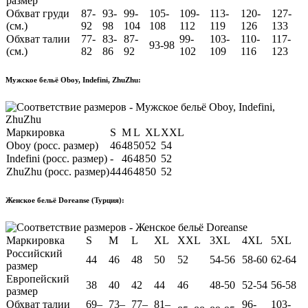
размер
Обхват груди
87-
93-
99-
105-
109-
113-
120-
127-
(см.)
92
98
104
108
112
119
126
133
Обхват талии
77-
83-
87-
99-
103-
110-
117-
93-98
(см.)
82
86
92
102
109
116
123
Мужское бельё Oboy, Indefini, ZhuZhu:
Маркировка
S
M
L
XL
XXL
Oboy (росс. размер)
46
48
50
52
54
Indefini (росс. размер)
-
46
48
50
52
ZhuZhu (росс. размер)
44
46
48
50
52
Женское бельё Doreanse (Турция):
Маркировка
S
M
L
XL
XXL
3XL
4XL
5XL
Российский
44
46
48
50
52
54-56
58-60
62-64
размер
Европейский
38
40
42
44
46
48-50
52-54
56-58
размер
Обхват талии
69–
73–
77–
81–
96-
103-