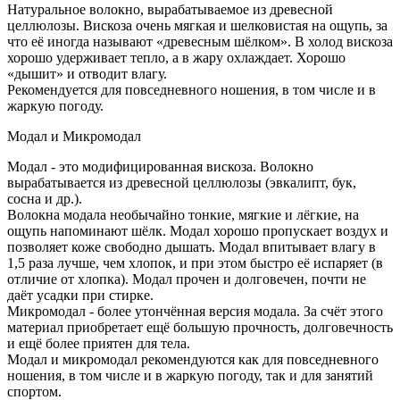
Натуральное волокно, вырабатываемое из древесной
целлюлозы. Вискоза очень мягкая и шелковистая на ощупь, за
что её иногда называют «древесным шёлком». В холод вискоза
хорошо удерживает тепло, а в жару охлаждает. Хорошо
«дышит» и отводит влагу.
Рекомендуется для повседневного ношения, в том числе и в
жаркую погоду.
Модал и Микромодал
Модал - это модифицированная вискоза. Волокно
вырабатывается из древесной целлюлозы (эвкалипт, бук,
сосна и др.).
Волокна модала необычайно тонкие, мягкие и лёгкие, на
ощупь напоминают шёлк. Модал хорошо пропускает воздух и
позволяет коже свободно дышать. Модал впитывает влагу в
1,5 раза лучше, чем хлопок, и при этом быстро её испаряет (в
отличие от хлопка). Модал прочен и долговечен, почти не
даёт усадки при стирке.
Микромодал - более утончённая версия модала. За счёт этого
материал приобретает ещё большую прочность, долговечность
и ещё более приятен для тела.
Модал и микромодал рекомендуются как для повседневного
ношения, в том числе и в жаркую погоду, так и для занятий
спортом.