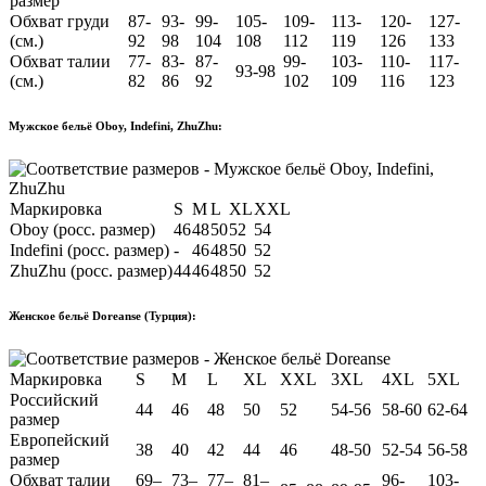
размер
Обхват груди
87-
93-
99-
105-
109-
113-
120-
127-
(см.)
92
98
104
108
112
119
126
133
Обхват талии
77-
83-
87-
99-
103-
110-
117-
93-98
(см.)
82
86
92
102
109
116
123
Мужское бельё Oboy, Indefini, ZhuZhu:
Маркировка
S
M
L
XL
XXL
Oboy (росс. размер)
46
48
50
52
54
Indefini (росс. размер)
-
46
48
50
52
ZhuZhu (росс. размер)
44
46
48
50
52
Женское бельё Doreanse (Турция):
Маркировка
S
M
L
XL
XXL
3XL
4XL
5XL
Российский
44
46
48
50
52
54-56
58-60
62-64
размер
Европейский
38
40
42
44
46
48-50
52-54
56-58
размер
Обхват талии
69–
73–
77–
81–
96-
103-