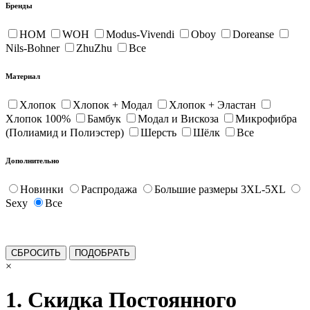
Бренды
HOM
WOH
Modus-Vivendi
Oboy
Doreanse
Nils-Bohner
ZhuZhu
Все
Материал
Хлопок
Хлопок + Модал
Хлопок + Эластан
Хлопок 100%
Бамбук
Модал и Вискоза
Микрофибра
(Полиамид и Полиэстер)
Шерсть
Шёлк
Все
Дополнительно
Новинки
Распродажа
Большие размеры 3XL-5XL
Sexy
Все
×
1. Скидка Постоянного