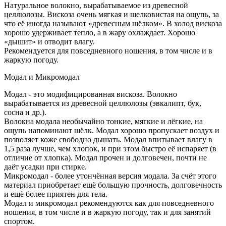
Натуральное волокно, вырабатываемое из древесной
целлюлозы. Вискоза очень мягкая и шелковистая на ощупь, за
что её иногда называют «древесным шёлком». В холод вискоза
хорошо удерживает тепло, а в жару охлаждает. Хорошо
«дышит» и отводит влагу.
Рекомендуется для повседневного ношения, в том числе и в
жаркую погоду.
Модал и Микромодал
Модал - это модифицированная вискоза. Волокно
вырабатывается из древесной целлюлозы (эвкалипт, бук,
сосна и др.).
Волокна модала необычайно тонкие, мягкие и лёгкие, на
ощупь напоминают шёлк. Модал хорошо пропускает воздух и
позволяет коже свободно дышать. Модал впитывает влагу в
1,5 раза лучше, чем хлопок, и при этом быстро её испаряет (в
отличие от хлопка). Модал прочен и долговечен, почти не
даёт усадки при стирке.
Микромодал - более утончённая версия модала. За счёт этого
материал приобретает ещё большую прочность, долговечность
и ещё более приятен для тела.
Модал и микромодал рекомендуются как для повседневного
ношения, в том числе и в жаркую погоду, так и для занятий
спортом.