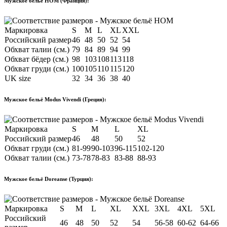
Мужское бельё HOM (Франция):
Маркировка
S
M
L
XL
XXL
Российский размер
46
48
50
52
54
Обхват талии (см.)
79
84
89
94
99
Обхват бёдер (см.)
98
103
108
113
118
Обхват груди (см.)
100
105
110
115
120
UK size
32
34
36
38
40
Мужское бельё Modus Vivendi (Греция):
Маркировка
S
M
L
XL
Российский размер
46
48
50
52
Обхват груди (см.)
81-99
90-103
96-115
102-120
Обхват талии (см.)
73-78
78-83
83-88
88-93
Мужское бельё Doreanse (Турция):
Маркировка
S
M
L
XL
XXL
3XL
4XL
5XL
Российский
46
48
50
52
54
56-58
60-62
64-66