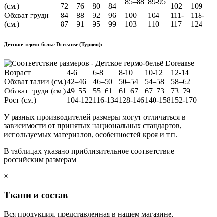
85–88
89-95
(см.)
72
76
80
84
102
109
Обхват груди
84–
88–
92–
96–
100–
104–
111-
118-
(см.)
87
91
95
99
103
110
117
124
Детское термо-бельё Doreanse (Турция):
Возраст
4-6
6-8
8-10
10-12
12-14
Обхват талии (см.)
42–46
46–50
50–54
54–58
58–62
Обхват груди (см.)
49–55
55–61
61–67
67–73
73–79
Рост (см.)
104-122
116-134
128-146
140-158
152-170
У разных производителей размеры могут отличаться в
зависимости от принятых национальных стандартов,
используемых материалов, особенностей кроя и т.п.
В таблицах указано приблизительное соответствие
российским размерам.
×
Ткани и состав
Вся продукция, представленная в нашем магазине,