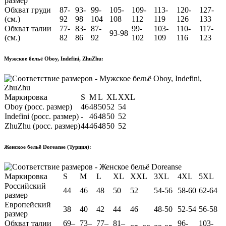
размер
Обхват груди
87-
93-
99-
105-
109-
113-
120-
127-
(см.)
92
98
104
108
112
119
126
133
Обхват талии
77-
83-
87-
99-
103-
110-
117-
93-98
(см.)
82
86
92
102
109
116
123
Мужское бельё Oboy, Indefini, ZhuZhu:
Маркировка
S
M
L
XL
XXL
Oboy (росс. размер)
46
48
50
52
54
Indefini (росс. размер)
-
46
48
50
52
ZhuZhu (росс. размер)
44
46
48
50
52
Женское бельё Doreanse (Турция):
Маркировка
S
M
L
XL
XXL
3XL
4XL
5XL
Российский
44
46
48
50
52
54-56
58-60
62-64
размер
Европейский
38
40
42
44
46
48-50
52-54
56-58
размер
Обхват талии
69–
73–
77–
81–
96-
103-