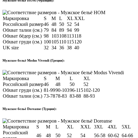
Мужское бельё HOM (Франция):
Маркировка
S
M
L
XL
XXL
Российский размер
46
48
50
52
54
Обхват талии (см.)
79
84
89
94
99
Обхват бёдер (см.)
98
103
108
113
118
Обхват груди (см.)
100
105
110
115
120
UK size
32
34
36
38
40
Мужское бельё Modus Vivendi (Греция):
Маркировка
S
M
L
XL
Российский размер
46
48
50
52
Обхват груди (см.)
81-99
90-103
96-115
102-120
Обхват талии (см.)
73-78
78-83
83-88
88-93
Мужское бельё Doreanse (Турция):
Маркировка
S
M
L
XL
XXL
3XL
4XL
5XL
Российский
46
48
50
52
54
56-58
60-62
64-66