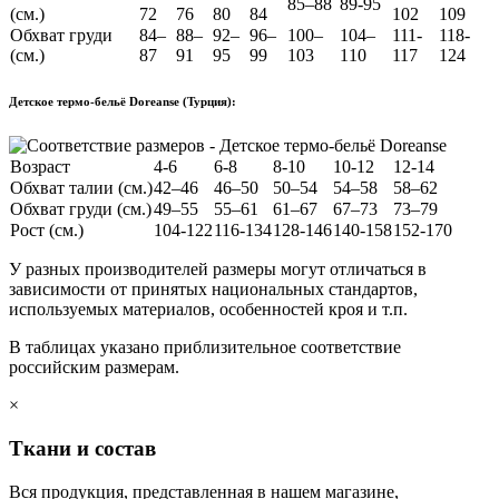
85–88
89-95
(см.)
72
76
80
84
102
109
Обхват груди
84–
88–
92–
96–
100–
104–
111-
118-
(см.)
87
91
95
99
103
110
117
124
Детское термо-бельё Doreanse (Турция):
Возраст
4-6
6-8
8-10
10-12
12-14
Обхват талии (см.)
42–46
46–50
50–54
54–58
58–62
Обхват груди (см.)
49–55
55–61
61–67
67–73
73–79
Рост (см.)
104-122
116-134
128-146
140-158
152-170
У разных производителей размеры могут отличаться в
зависимости от принятых национальных стандартов,
используемых материалов, особенностей кроя и т.п.
В таблицах указано приблизительное соответствие
российским размерам.
×
Ткани и состав
Вся продукция, представленная в нашем магазине,