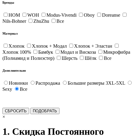
Бренды
HOM
WOH
Modus-Vivendi
Oboy
Doreanse
Nils-Bohner
ZhuZhu
Все
Материал
Хлопок
Хлопок + Модал
Хлопок + Эластан
Хлопок 100%
Бамбук
Модал и Вискоза
Микрофибра
(Полиамид и Полиэстер)
Шерсть
Шёлк
Все
Дополнительно
Новинки
Распродажа
Большие размеры 3XL-5XL
Sexy
Все
×
1. Скидка Постоянного