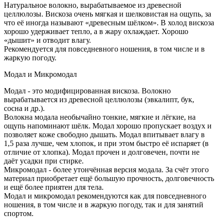
Натуральное волокно, вырабатываемое из древесной
целлюлозы. Вискоза очень мягкая и шелковистая на ощупь, за
что её иногда называют «древесным шёлком». В холод вискоза
хорошо удерживает тепло, а в жару охлаждает. Хорошо
«дышит» и отводит влагу.
Рекомендуется для повседневного ношения, в том числе и в
жаркую погоду.
Модал и Микромодал
Модал - это модифицированная вискоза. Волокно
вырабатывается из древесной целлюлозы (эвкалипт, бук,
сосна и др.).
Волокна модала необычайно тонкие, мягкие и лёгкие, на
ощупь напоминают шёлк. Модал хорошо пропускает воздух и
позволяет коже свободно дышать. Модал впитывает влагу в
1,5 раза лучше, чем хлопок, и при этом быстро её испаряет (в
отличие от хлопка). Модал прочен и долговечен, почти не
даёт усадки при стирке.
Микромодал - более утончённая версия модала. За счёт этого
материал приобретает ещё большую прочность, долговечность
и ещё более приятен для тела.
Модал и микромодал рекомендуются как для повседневного
ношения, в том числе и в жаркую погоду, так и для занятий
спортом.