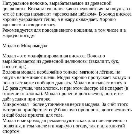
Натуральное волокно, вырабатываемое из древесной
целлюлозы. Вискоза очень мягкая и шелковистая на ощупь, за
что её иногда называют «древесным шёлком». В холод вискоза
хорошо удерживает тепло, а в жару охлаждает. Хорошо
«дышит» и отводит влагу.
Рекомендуется для повседневного ношения, в том числе и в
жаркую погоду.
Модал и Микромодал
Модал - это модифицированная вискоза. Волокно
вырабатывается из древесной целлюлозы (эвкалипт, бук,
сосна и др.).
Волокна модала необычайно тонкие, мягкие и лёгкие, на
ощупь напоминают шёлк. Модал хорошо пропускает воздух и
позволяет коже свободно дышать. Модал впитывает влагу в
1,5 раза лучше, чем хлопок, и при этом быстро её испаряет (в
отличие от хлопка). Модал прочен и долговечен, почти не
даёт усадки при стирке.
Микромодал - более утончённая версия модала. За счёт этого
материал приобретает ещё большую прочность, долговечность
и ещё более приятен для тела.
Модал и микромодал рекомендуются как для повседневного
ношения, в том числе и в жаркую погоду, так и для занятий
спортом.