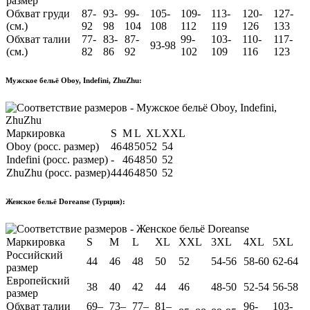
размер
Обхват груди
87-
93-
99-
105-
109-
113-
120-
127-
(см.)
92
98
104
108
112
119
126
133
Обхват талии
77-
83-
87-
99-
103-
110-
117-
93-98
(см.)
82
86
92
102
109
116
123
Мужское бельё Oboy, Indefini, ZhuZhu:
Маркировка
S
M
L
XL
XXL
Oboy (росс. размер)
46
48
50
52
54
Indefini (росс. размер)
-
46
48
50
52
ZhuZhu (росс. размер)
44
46
48
50
52
Женское бельё Doreanse (Турция):
Маркировка
S
M
L
XL
XXL
3XL
4XL
5XL
Российский
44
46
48
50
52
54-56
58-60
62-64
размер
Европейский
38
40
42
44
46
48-50
52-54
56-58
размер
Обхват талии
69–
73–
77–
81–
96-
103-