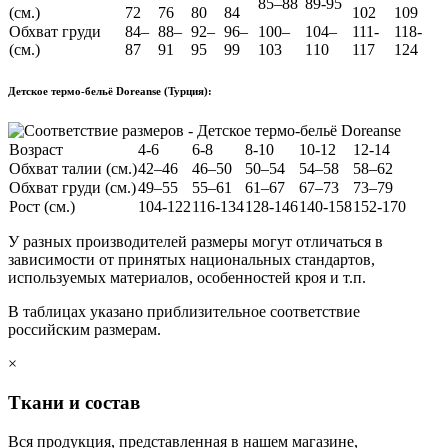
85–88
89-95
(см.)
72
76
80
84
102
109
Обхват груди
84–
88–
92–
96–
100–
104–
111-
118-
(см.)
87
91
95
99
103
110
117
124
Детское термо-бельё Doreanse (Турция):
Возраст
4-6
6-8
8-10
10-12
12-14
Обхват талии (см.)
42–46
46–50
50–54
54–58
58–62
Обхват груди (см.)
49–55
55–61
61–67
67–73
73–79
Рост (см.)
104-122
116-134
128-146
140-158
152-170
У разных производителей размеры могут отличаться в
зависимости от принятых национальных стандартов,
используемых материалов, особенностей кроя и т.п.
В таблицах указано приблизительное соответствие
российским размерам.
×
Ткани и состав
Вся продукция, представленная в нашем магазине,