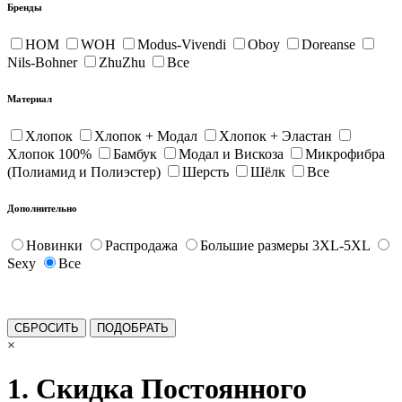
Бренды
HOM
WOH
Modus-Vivendi
Oboy
Doreanse
Nils-Bohner
ZhuZhu
Все
Материал
Хлопок
Хлопок + Модал
Хлопок + Эластан
Хлопок 100%
Бамбук
Модал и Вискоза
Микрофибра
(Полиамид и Полиэстер)
Шерсть
Шёлк
Все
Дополнительно
Новинки
Распродажа
Большие размеры 3XL-5XL
Sexy
Все
×
1. Скидка Постоянного