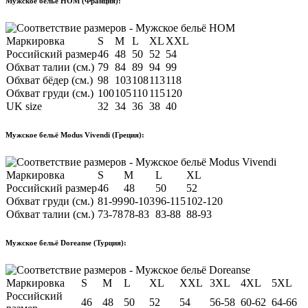
Мужское бельё HOM (Франция):
Маркировка
S
M
L
XL
XXL
Российский размер
46
48
50
52
54
Обхват талии (см.)
79
84
89
94
99
Обхват бёдер (см.)
98
103
108
113
118
Обхват груди (см.)
100
105
110
115
120
UK size
32
34
36
38
40
Мужское бельё Modus Vivendi (Греция):
Маркировка
S
M
L
XL
Российский размер
46
48
50
52
Обхват груди (см.)
81-99
90-103
96-115
102-120
Обхват талии (см.)
73-78
78-83
83-88
88-93
Мужское бельё Doreanse (Турция):
Маркировка
S
M
L
XL
XXL
3XL
4XL
5XL
Российский
46
48
50
52
54
56-58
60-62
64-66