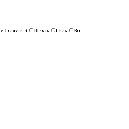
и Полиэстер)
Шерсть
Шёлк
Все