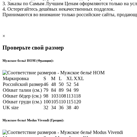
3. Заказы по Самым Лучшим Ценам оформляются только на ус
4. Остерегайтесь дешёвых некачественных подделок.
Принимаются во внимание только российские сайты, продаю
×
Проверьте свой размер
Мужское бельё HOM (Франция):
Маркировка
S
M
L
XL
XXL
Российский размер
46
48
50
52
54
Обхват талии (см.)
79
84
89
94
99
Обхват бёдер (см.)
98
103
108
113
118
Обхват груди (см.)
100
105
110
115
120
UK size
32
34
36
38
40
Мужское бельё Modus Vivendi (Греция):