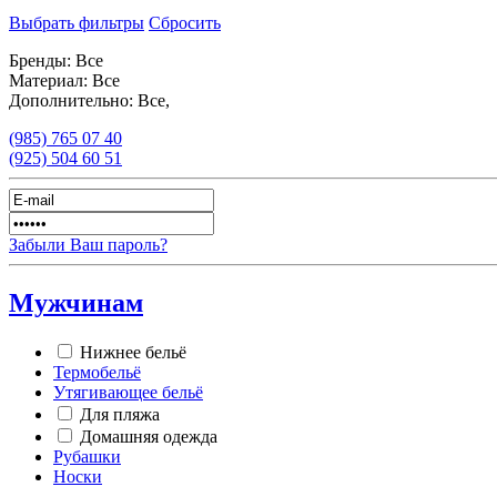
Выбрать фильтры
Сбросить
Бренды:
Все
Материал:
Все
Дополнительно:
Все,
(985)
765 07 40
(925)
504 60 51
Забыли Ваш пароль?
Мужчинам
Нижнее бельё
Термобельё
Утягивающее бельё
Для пляжа
Домашняя одежда
Рубашки
Носки