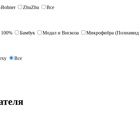
s-Bohner
ZhuZhu
Все
 100%
Бамбук
Модал и Вискоза
Микрофибра (Полиамид 
exy
Все
ателя