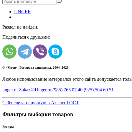
UNGER
Раздел не найден.
Поделиться с друзьями:
© «
Унгер
». Все права защищены, 2004–2026.
Любое использование материалов этого сайта допускается тол
unger.ru
Zakaz@Unger.ru
(985)
765 07 40
(925)
504 60 51
Сайт сделан вручную в Атлант ГОСТ
Фильтры выборки товаров
Бренды