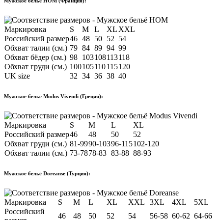
Мужское бельё HOM (Франция):
Маркировка
S
M
L
XL
XXL
Российский размер
46
48
50
52
54
Обхват талии (см.)
79
84
89
94
99
Обхват бёдер (см.)
98
103
108
113
118
Обхват груди (см.)
100
105
110
115
120
UK size
32
34
36
38
40
Мужское бельё Modus Vivendi (Греция):
Маркировка
S
M
L
XL
Российский размер
46
48
50
52
Обхват груди (см.)
81-99
90-103
96-115
102-120
Обхват талии (см.)
73-78
78-83
83-88
88-93
Мужское бельё Doreanse (Турция):
Маркировка
S
M
L
XL
XXL
3XL
4XL
5XL
Российский
46
48
50
52
54
56-58
60-62
64-66