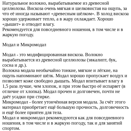
Натуральное волокно, вырабатываемое из древесной
целлюлозы. Вискоза очень мягкая и шелковистая на ощупь, за
что её иногда называют «древесным шёлком». В холод вискоза
хорошо удерживает тепло, а в жару охлаждает. Хорошо
«дышит» и отводит влагу.
Рекомендуется для повседневного ношения, в том числе и в
жаркую погоду.
Модал и Микромодал
Модал - это модифицированная вискоза. Волокно
вырабатывается из древесной целлюлозы (эвкалипт, бук,
сосна и др.).
Волокна модала необычайно тонкие, мягкие и лёгкие, на
ощупь напоминают шёлк. Модал хорошо пропускает воздух и
позволяет коже свободно дышать. Модал впитывает влагу в
1,5 раза лучше, чем хлопок, и при этом быстро её испаряет (в
отличие от хлопка). Модал прочен и долговечен, почти не
даёт усадки при стирке.
Микромодал - более утончённая версия модала. За счёт этого
материал приобретает ещё большую прочность, долговечность
и ещё более приятен для тела.
Модал и микромодал рекомендуются как для повседневного
ношения, в том числе и в жаркую погоду, так и для занятий
спортом.