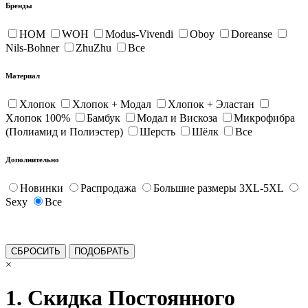
Бренды
HOM
WOH
Modus-Vivendi
Oboy
Doreanse
Nils-Bohner
ZhuZhu
Все
Материал
Хлопок
Хлопок + Модал
Хлопок + Эластан
Хлопок 100%
Бамбук
Модал и Вискоза
Микрофибра
(Полиамид и Полиэстер)
Шерсть
Шёлк
Все
Дополнительно
Новинки
Распродажа
Большие размеры 3XL-5XL
Sexy
Все
×
1. Скидка Постоянного