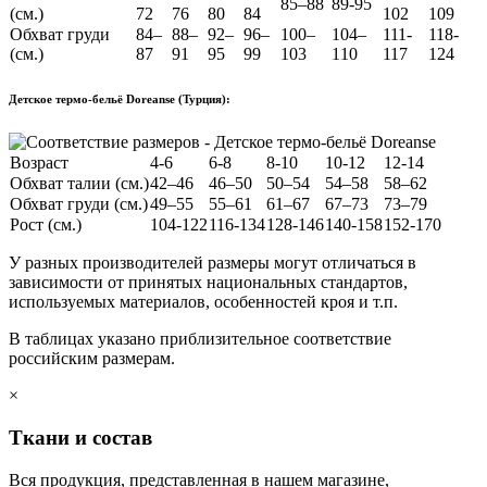
85–88
89-95
(см.)
72
76
80
84
102
109
Обхват груди
84–
88–
92–
96–
100–
104–
111-
118-
(см.)
87
91
95
99
103
110
117
124
Детское термо-бельё Doreanse (Турция):
Возраст
4-6
6-8
8-10
10-12
12-14
Обхват талии (см.)
42–46
46–50
50–54
54–58
58–62
Обхват груди (см.)
49–55
55–61
61–67
67–73
73–79
Рост (см.)
104-122
116-134
128-146
140-158
152-170
У разных производителей размеры могут отличаться в
зависимости от принятых национальных стандартов,
используемых материалов, особенностей кроя и т.п.
В таблицах указано приблизительное соответствие
российским размерам.
×
Ткани и состав
Вся продукция, представленная в нашем магазине,