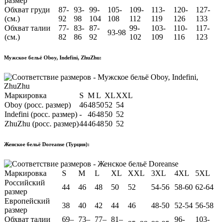
размер
Обхват груди
87-
93-
99-
105-
109-
113-
120-
127-
(см.)
92
98
104
108
112
119
126
133
Обхват талии
77-
83-
87-
99-
103-
110-
117-
93-98
(см.)
82
86
92
102
109
116
123
Мужское бельё Oboy, Indefini, ZhuZhu:
Маркировка
S
M
L
XL
XXL
Oboy (росс. размер)
46
48
50
52
54
Indefini (росс. размер)
-
46
48
50
52
ZhuZhu (росс. размер)
44
46
48
50
52
Женское бельё Doreanse (Турция):
Маркировка
S
M
L
XL
XXL
3XL
4XL
5XL
Российский
44
46
48
50
52
54-56
58-60
62-64
размер
Европейский
38
40
42
44
46
48-50
52-54
56-58
размер
Обхват талии
69–
73–
77–
81–
96-
103-