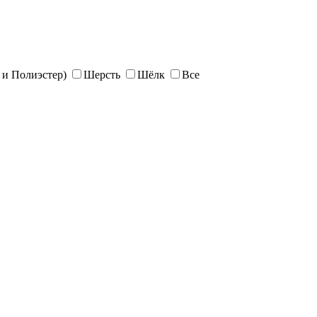
и Полиэстер)
Шерсть
Шёлк
Все