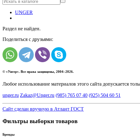
UNGER
Раздел не найден.
Поделиться с друзьями:
© «
Унгер
». Все права защищены, 2004–2026.
Любое использование материалов этого сайта допускается тол
unger.ru
Zakaz@Unger.ru
(985)
765 07 40
(925)
504 60 51
Сайт сделан вручную в Атлант ГОСТ
Фильтры выборки товаров
Бренды