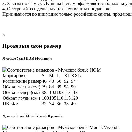
3. Заказы по Самым Лучшим Ценам оформляются только на ус
4. Остерегайтесь дешёвых некачественных подделок.
Принимаются во внимание только российские сайты, продаю
×
Проверьте свой размер
Мужское бельё HOM (Франция):
Маркировка
S
M
L
XL
XXL
Российский размер
46
48
50
52
54
Обхват талии (см.)
79
84
89
94
99
Обхват бёдер (см.)
98
103
108
113
118
Обхват груди (см.)
100
105
110
115
120
UK size
32
34
36
38
40
Мужское бельё Modus Vivendi (Греция):