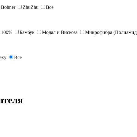
s-Bohner
ZhuZhu
Все
 100%
Бамбук
Модал и Вискоза
Микрофибра (Полиамид 
exy
Все
ателя