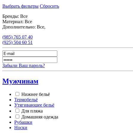
Выбрать фильтры
Сбросить
Бренды:
Все
Материал:
Все
Дополнительно:
Все,
(985)
765 07 40
(925)
504 60 51
Забыли Ваш пароль?
Мужчинам
Нижнее бельё
Термобельё
Утягивающее бельё
Для пляжа
Домашняя одежда
Рубашки
Носки