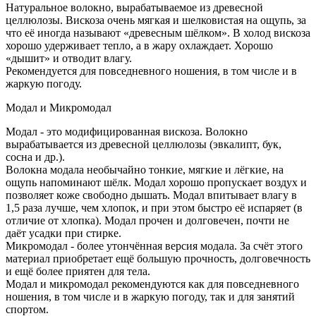
Натуральное волокно, вырабатываемое из древесной
целлюлозы. Вискоза очень мягкая и шелковистая на ощупь, за
что её иногда называют «древесным шёлком». В холод вискоза
хорошо удерживает тепло, а в жару охлаждает. Хорошо
«дышит» и отводит влагу.
Рекомендуется для повседневного ношения, в том числе и в
жаркую погоду.
Модал и Микромодал
Модал - это модифицированная вискоза. Волокно
вырабатывается из древесной целлюлозы (эвкалипт, бук,
сосна и др.).
Волокна модала необычайно тонкие, мягкие и лёгкие, на
ощупь напоминают шёлк. Модал хорошо пропускает воздух и
позволяет коже свободно дышать. Модал впитывает влагу в
1,5 раза лучше, чем хлопок, и при этом быстро её испаряет (в
отличие от хлопка). Модал прочен и долговечен, почти не
даёт усадки при стирке.
Микромодал - более утончённая версия модала. За счёт этого
материал приобретает ещё большую прочность, долговечность
и ещё более приятен для тела.
Модал и микромодал рекомендуются как для повседневного
ношения, в том числе и в жаркую погоду, так и для занятий
спортом.