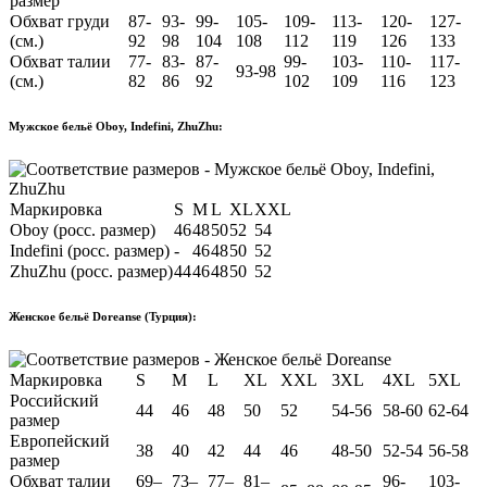
размер
Обхват груди
87-
93-
99-
105-
109-
113-
120-
127-
(см.)
92
98
104
108
112
119
126
133
Обхват талии
77-
83-
87-
99-
103-
110-
117-
93-98
(см.)
82
86
92
102
109
116
123
Мужское бельё Oboy, Indefini, ZhuZhu:
Маркировка
S
M
L
XL
XXL
Oboy (росс. размер)
46
48
50
52
54
Indefini (росс. размер)
-
46
48
50
52
ZhuZhu (росс. размер)
44
46
48
50
52
Женское бельё Doreanse (Турция):
Маркировка
S
M
L
XL
XXL
3XL
4XL
5XL
Российский
44
46
48
50
52
54-56
58-60
62-64
размер
Европейский
38
40
42
44
46
48-50
52-54
56-58
размер
Обхват талии
69–
73–
77–
81–
96-
103-