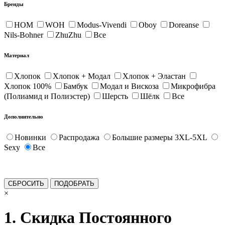
Бренды
HOM
WOH
Modus-Vivendi
Oboy
Doreanse
Nils-Bohner
ZhuZhu
Все
Материал
Хлопок
Хлопок + Модал
Хлопок + Эластан
Хлопок 100%
Бамбук
Модал и Вискоза
Микрофибра
(Полиамид и Полиэстер)
Шерсть
Шёлк
Все
Дополнительно
Новинки
Распродажа
Большие размеры 3XL-5XL
Sexy
Все
×
1. Скидка Постоянного