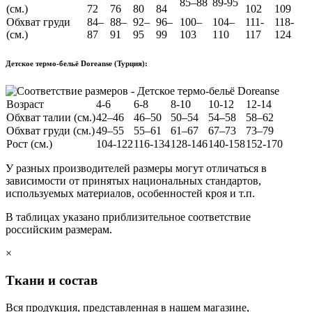
85–88
89-95
(см.)
72
76
80
84
102
109
Обхват груди
84–
88–
92–
96–
100–
104–
111-
118-
(см.)
87
91
95
99
103
110
117
124
Детское термо-бельё Doreanse (Турция):
Возраст
4-6
6-8
8-10
10-12
12-14
Обхват талии (см.)
42–46
46–50
50–54
54–58
58–62
Обхват груди (см.)
49–55
55–61
61–67
67–73
73–79
Рост (см.)
104-122
116-134
128-146
140-158
152-170
У разных производителей размеры могут отличаться в
зависимости от принятых национальных стандартов,
используемых материалов, особенностей кроя и т.п.
В таблицах указано приблизительное соответствие
российским размерам.
×
Ткани и состав
Вся продукция, представленная в нашем магазине,