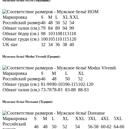
Мужское бельё HOM (Франция):
Маркировка
S
M
L
XL
XXL
Российский размер
46
48
50
52
54
Обхват талии (см.)
79
84
89
94
99
Обхват бёдер (см.)
98
103
108
113
118
Обхват груди (см.)
100
105
110
115
120
UK size
32
34
36
38
40
Мужское бельё Modus Vivendi (Греция):
Маркировка
S
M
L
XL
Российский размер
46
48
50
52
Обхват груди (см.)
81-99
90-103
96-115
102-120
Обхват талии (см.)
73-78
78-83
83-88
88-93
Мужское бельё Doreanse (Турция):
Маркировка
S
M
L
XL
XXL
3XL
4XL
5XL
Российский
46
48
50
52
54
56-58
60-62
64-66