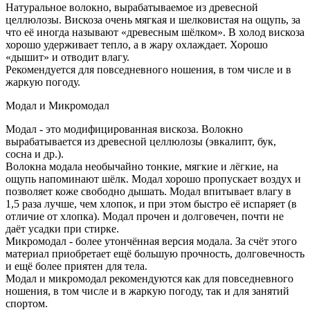
Натуральное волокно, вырабатываемое из древесной
целлюлозы. Вискоза очень мягкая и шелковистая на ощупь, за
что её иногда называют «древесным шёлком». В холод вискоза
хорошо удерживает тепло, а в жару охлаждает. Хорошо
«дышит» и отводит влагу.
Рекомендуется для повседневного ношения, в том числе и в
жаркую погоду.
Модал и Микромодал
Модал - это модифицированная вискоза. Волокно
вырабатывается из древесной целлюлозы (эвкалипт, бук,
сосна и др.).
Волокна модала необычайно тонкие, мягкие и лёгкие, на
ощупь напоминают шёлк. Модал хорошо пропускает воздух и
позволяет коже свободно дышать. Модал впитывает влагу в
1,5 раза лучше, чем хлопок, и при этом быстро её испаряет (в
отличие от хлопка). Модал прочен и долговечен, почти не
даёт усадки при стирке.
Микромодал - более утончённая версия модала. За счёт этого
материал приобретает ещё большую прочность, долговечность
и ещё более приятен для тела.
Модал и микромодал рекомендуются как для повседневного
ношения, в том числе и в жаркую погоду, так и для занятий
спортом.