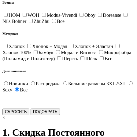
Бренды
HOM
WOH
Modus-Vivendi
Oboy
Doreanse
Nils-Bohner
ZhuZhu
Все
Материал
Хлопок
Хлопок + Модал
Хлопок + Эластан
Хлопок 100%
Бамбук
Модал и Вискоза
Микрофибра
(Полиамид и Полиэстер)
Шерсть
Шёлк
Все
Дополнительно
Новинки
Распродажа
Большие размеры 3XL-5XL
Sexy
Все
×
1. Скидка Постоянного