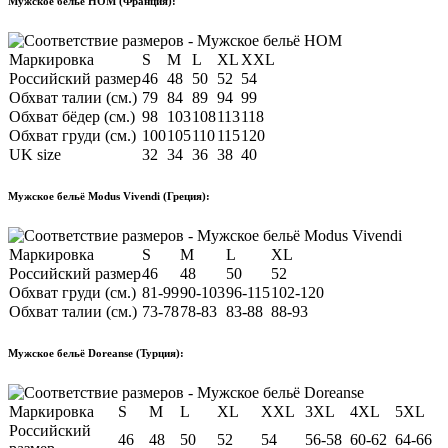
Мужское бельё HOM (Франция):
Маркировка
S
M
L
XL
XXL
Российский размер
46
48
50
52
54
Обхват талии (см.)
79
84
89
94
99
Обхват бёдер (см.)
98
103
108
113
118
Обхват груди (см.)
100
105
110
115
120
UK size
32
34
36
38
40
Мужское бельё Modus Vivendi (Греция):
Маркировка
S
M
L
XL
Российский размер
46
48
50
52
Обхват груди (см.)
81-99
90-103
96-115
102-120
Обхват талии (см.)
73-78
78-83
83-88
88-93
Мужское бельё Doreanse (Турция):
Маркировка
S
M
L
XL
XXL
3XL
4XL
5XL
Российский
46
48
50
52
54
56-58
60-62
64-66