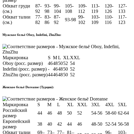
размер
Обхват груди
87-
93-
99-
105-
109-
113-
120-
127-
(см.)
92
98
104
108
112
119
126
133
Обхват талии
77-
83-
87-
99-
103-
110-
117-
93-98
(см.)
82
86
92
102
109
116
123
Мужское бельё Oboy, Indefini, ZhuZhu:
Маркировка
S
M
L
XL
XXL
Oboy (росс. размер)
46
48
50
52
54
Indefini (росс. размер)
-
46
48
50
52
ZhuZhu (росс. размер)
44
46
48
50
52
Женское бельё Doreanse (Турция):
Маркировка
S
M
L
XL
XXL
3XL
4XL
5XL
Российский
44
46
48
50
52
54-56
58-60
62-64
размер
Европейский
38
40
42
44
46
48-50
52-54
56-58
размер
Обхват талии
69–
73–
77–
81–
96-
103-