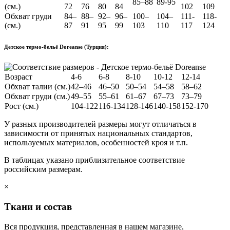
85–88
89-95
(см.)
72
76
80
84
102
109
Обхват груди
84–
88–
92–
96–
100–
104–
111-
118-
(см.)
87
91
95
99
103
110
117
124
Детское термо-бельё Doreanse (Турция):
Возраст
4-6
6-8
8-10
10-12
12-14
Обхват талии (см.)
42–46
46–50
50–54
54–58
58–62
Обхват груди (см.)
49–55
55–61
61–67
67–73
73–79
Рост (см.)
104-122
116-134
128-146
140-158
152-170
У разных производителей размеры могут отличаться в
зависимости от принятых национальных стандартов,
используемых материалов, особенностей кроя и т.п.
В таблицах указано приблизительное соответствие
российским размерам.
×
Ткани и состав
Вся продукция, представленная в нашем магазине,