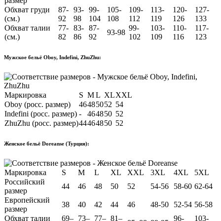
размер
Обхват груди
87-
93-
99-
105-
109-
113-
120-
127-
(см.)
92
98
104
108
112
119
126
133
Обхват талии
77-
83-
87-
99-
103-
110-
117-
93-98
(см.)
82
86
92
102
109
116
123
Мужское бельё Oboy, Indefini, ZhuZhu:
Маркировка
S
M
L
XL
XXL
Oboy (росс. размер)
46
48
50
52
54
Indefini (росс. размер)
-
46
48
50
52
ZhuZhu (росс. размер)
44
46
48
50
52
Женское бельё Doreanse (Турция):
Маркировка
S
M
L
XL
XXL
3XL
4XL
5XL
Российский
44
46
48
50
52
54-56
58-60
62-64
размер
Европейский
38
40
42
44
46
48-50
52-54
56-58
размер
Обхват талии
69–
73–
77–
81–
96-
103-