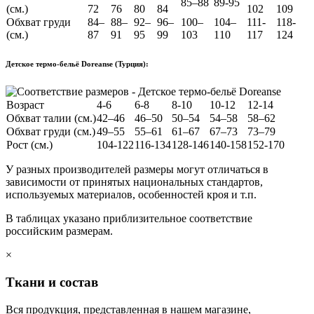
85–88
89-95
(см.)
72
76
80
84
102
109
Обхват груди
84–
88–
92–
96–
100–
104–
111-
118-
(см.)
87
91
95
99
103
110
117
124
Детское термо-бельё Doreanse (Турция):
Возраст
4-6
6-8
8-10
10-12
12-14
Обхват талии (см.)
42–46
46–50
50–54
54–58
58–62
Обхват груди (см.)
49–55
55–61
61–67
67–73
73–79
Рост (см.)
104-122
116-134
128-146
140-158
152-170
У разных производителей размеры могут отличаться в
зависимости от принятых национальных стандартов,
используемых материалов, особенностей кроя и т.п.
В таблицах указано приблизительное соответствие
российским размерам.
×
Ткани и состав
Вся продукция, представленная в нашем магазине,