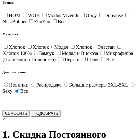
Бренды
HOM
WOH
Modus-Vivendi
Oboy
Doreanse
Nils-Bohner
ZhuZhu
Все
Материал
Хлопок
Хлопок + Модал
Хлопок + Эластан
Хлопок 100%
Бамбук
Модал и Вискоза
Микрофибра
(Полиамид и Полиэстер)
Шерсть
Шёлк
Все
Дополнительно
Новинки
Распродажа
Большие размеры 3XL-5XL
Sexy
Все
×
1. Скидка Постоянного