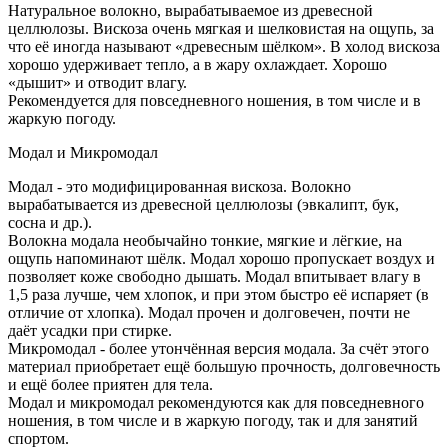
Натуральное волокно, вырабатываемое из древесной
целлюлозы. Вискоза очень мягкая и шелковистая на ощупь, за
что её иногда называют «древесным шёлком». В холод вискоза
хорошо удерживает тепло, а в жару охлаждает. Хорошо
«дышит» и отводит влагу.
Рекомендуется для повседневного ношения, в том числе и в
жаркую погоду.
Модал и Микромодал
Модал - это модифицированная вискоза. Волокно
вырабатывается из древесной целлюлозы (эвкалипт, бук,
сосна и др.).
Волокна модала необычайно тонкие, мягкие и лёгкие, на
ощупь напоминают шёлк. Модал хорошо пропускает воздух и
позволяет коже свободно дышать. Модал впитывает влагу в
1,5 раза лучше, чем хлопок, и при этом быстро её испаряет (в
отличие от хлопка). Модал прочен и долговечен, почти не
даёт усадки при стирке.
Микромодал - более утончённая версия модала. За счёт этого
материал приобретает ещё большую прочность, долговечность
и ещё более приятен для тела.
Модал и микромодал рекомендуются как для повседневного
ношения, в том числе и в жаркую погоду, так и для занятий
спортом.