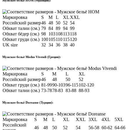
Мужское бельё HOM (Франция):
Маркировка
S
M
L
XL
XXL
Российский размер
46
48
50
52
54
Обхват талии (см.)
79
84
89
94
99
Обхват бёдер (см.)
98
103
108
113
118
Обхват груди (см.)
100
105
110
115
120
UK size
32
34
36
38
40
Мужское бельё Modus Vivendi (Греция):
Маркировка
S
M
L
XL
Российский размер
46
48
50
52
Обхват груди (см.)
81-99
90-103
96-115
102-120
Обхват талии (см.)
73-78
78-83
83-88
88-93
Мужское бельё Doreanse (Турция):
Маркировка
S
M
L
XL
XXL
3XL
4XL
5XL
Российский
46
48
50
52
54
56-58
60-62
64-66