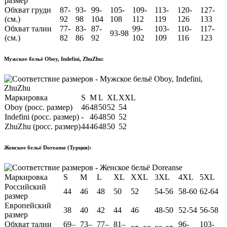
размер
Обхват груди
87-
93-
99-
105-
109-
113-
120-
127-
(см.)
92
98
104
108
112
119
126
133
Обхват талии
77-
83-
87-
99-
103-
110-
117-
93-98
(см.)
82
86
92
102
109
116
123
Мужское бельё Oboy, Indefini, ZhuZhu:
Маркировка
S
M
L
XL
XXL
Oboy (росс. размер)
46
48
50
52
54
Indefini (росс. размер)
-
46
48
50
52
ZhuZhu (росс. размер)
44
46
48
50
52
Женское бельё Doreanse (Турция):
Маркировка
S
M
L
XL
XXL
3XL
4XL
5XL
Российский
44
46
48
50
52
54-56
58-60
62-64
размер
Европейский
38
40
42
44
46
48-50
52-54
56-58
размер
Обхват талии
69–
73–
77–
81–
96-
103-