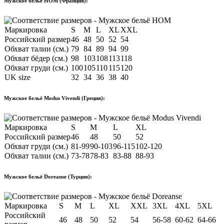
Мужское бельё HOM (Франция):
Маркировка
S
M
L
XL
XXL
Российский размер
46
48
50
52
54
Обхват талии (см.)
79
84
89
94
99
Обхват бёдер (см.)
98
103
108
113
118
Обхват груди (см.)
100
105
110
115
120
UK size
32
34
36
38
40
Мужское бельё Modus Vivendi (Греция):
Маркировка
S
M
L
XL
Российский размер
46
48
50
52
Обхват груди (см.)
81-99
90-103
96-115
102-120
Обхват талии (см.)
73-78
78-83
83-88
88-93
Мужское бельё Doreanse (Турция):
Маркировка
S
M
L
XL
XXL
3XL
4XL
5XL
Российский
46
48
50
52
54
56-58
60-62
64-66