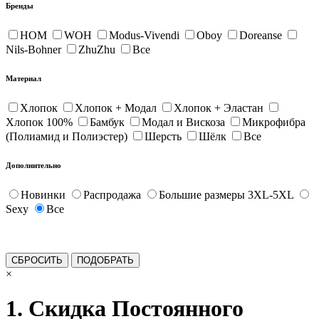
Бренды
HOM
WOH
Modus-Vivendi
Oboy
Doreanse
Nils-Bohner
ZhuZhu
Все
Материал
Хлопок
Хлопок + Модал
Хлопок + Эластан
Хлопок 100%
Бамбук
Модал и Вискоза
Микрофибра
(Полиамид и Полиэстер)
Шерсть
Шёлк
Все
Дополнительно
Новинки
Распродажа
Большие размеры 3XL-5XL
Sexy
Все
×
1. Скидка Постоянного