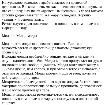
Натуральное волокно, вырабатываемое из древесной
целлюлозы. Вискоза очень мягкая и шелковистая на ощупь, за
что её иногда называют «древесным шёлком». В холод вискоза
хорошо удерживает тепло, а в жару охлаждает. Хорошо
«дышит» и отводит влагу.
Рекомендуется для повседневного ношения, в том числе и в
жаркую погоду.
Модал и Микромодал
Модал - это модифицированная вискоза. Волокно
вырабатывается из древесной целлюлозы (эвкалипт, бук,
сосна и др.).
Волокна модала необычайно тонкие, мягкие и лёгкие, на
ощупь напоминают шёлк. Модал хорошо пропускает воздух и
позволяет коже свободно дышать. Модал впитывает влагу в
1,5 раза лучше, чем хлопок, и при этом быстро её испаряет (в
отличие от хлопка). Модал прочен и долговечен, почти не
даёт усадки при стирке.
Микромодал - более утончённая версия модала. За счёт этого
материал приобретает ещё большую прочность, долговечность
и ещё более приятен для тела.
Модал и микромодал рекомендуются как для повседневного
ношения, в том числе и в жаркую погоду, так и для занятий
спортом.