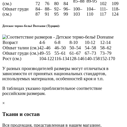
85–88
89-95
(см.)
72
76
80
84
102
109
Обхват груди
84–
88–
92–
96–
100–
104–
111-
118-
(см.)
87
91
95
99
103
110
117
124
Детское термо-бельё Doreanse (Турция):
Возраст
4-6
6-8
8-10
10-12
12-14
Обхват талии (см.)
42–46
46–50
50–54
54–58
58–62
Обхват груди (см.)
49–55
55–61
61–67
67–73
73–79
Рост (см.)
104-122
116-134
128-146
140-158
152-170
У разных производителей размеры могут отличаться в
зависимости от принятых национальных стандартов,
используемых материалов, особенностей кроя и т.п.
В таблицах указано приблизительное соответствие
российским размерам.
×
Ткани и состав
Вся продукция, представленная в нашем магазине,