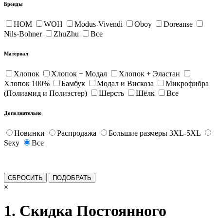
Бренды
HOM
WOH
Modus-Vivendi
Oboy
Doreanse
Nils-Bohner
ZhuZhu
Все
Материал
Хлопок
Хлопок + Модал
Хлопок + Эластан
Хлопок 100%
Бамбук
Модал и Вискоза
Микрофибра
(Полиамид и Полиэстер)
Шерсть
Шёлк
Все
Дополнительно
Новинки
Распродажа
Большие размеры 3XL-5XL
Sexy
Все
×
1. Скидка Постоянного