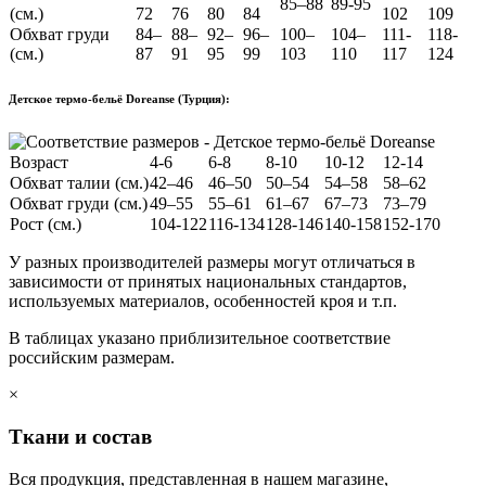
85–88
89-95
(см.)
72
76
80
84
102
109
Обхват груди
84–
88–
92–
96–
100–
104–
111-
118-
(см.)
87
91
95
99
103
110
117
124
Детское термо-бельё Doreanse (Турция):
Возраст
4-6
6-8
8-10
10-12
12-14
Обхват талии (см.)
42–46
46–50
50–54
54–58
58–62
Обхват груди (см.)
49–55
55–61
61–67
67–73
73–79
Рост (см.)
104-122
116-134
128-146
140-158
152-170
У разных производителей размеры могут отличаться в
зависимости от принятых национальных стандартов,
используемых материалов, особенностей кроя и т.п.
В таблицах указано приблизительное соответствие
российским размерам.
×
Ткани и состав
Вся продукция, представленная в нашем магазине,