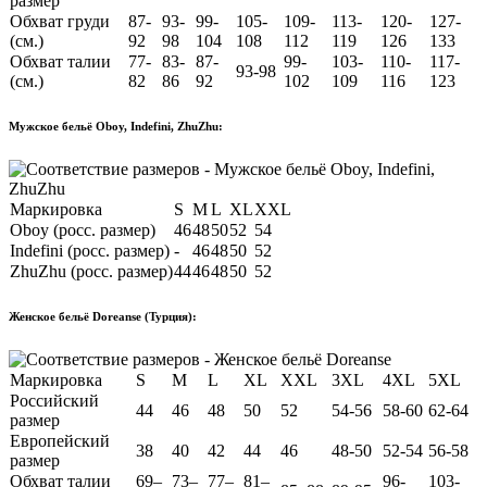
размер
Обхват груди
87-
93-
99-
105-
109-
113-
120-
127-
(см.)
92
98
104
108
112
119
126
133
Обхват талии
77-
83-
87-
99-
103-
110-
117-
93-98
(см.)
82
86
92
102
109
116
123
Мужское бельё Oboy, Indefini, ZhuZhu:
Маркировка
S
M
L
XL
XXL
Oboy (росс. размер)
46
48
50
52
54
Indefini (росс. размер)
-
46
48
50
52
ZhuZhu (росс. размер)
44
46
48
50
52
Женское бельё Doreanse (Турция):
Маркировка
S
M
L
XL
XXL
3XL
4XL
5XL
Российский
44
46
48
50
52
54-56
58-60
62-64
размер
Европейский
38
40
42
44
46
48-50
52-54
56-58
размер
Обхват талии
69–
73–
77–
81–
96-
103-