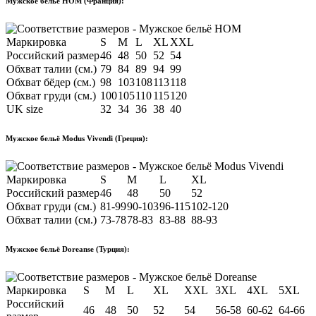
Мужское бельё HOM (Франция):
Маркировка
S
M
L
XL
XXL
Российский размер
46
48
50
52
54
Обхват талии (см.)
79
84
89
94
99
Обхват бёдер (см.)
98
103
108
113
118
Обхват груди (см.)
100
105
110
115
120
UK size
32
34
36
38
40
Мужское бельё Modus Vivendi (Греция):
Маркировка
S
M
L
XL
Российский размер
46
48
50
52
Обхват груди (см.)
81-99
90-103
96-115
102-120
Обхват талии (см.)
73-78
78-83
83-88
88-93
Мужское бельё Doreanse (Турция):
Маркировка
S
M
L
XL
XXL
3XL
4XL
5XL
Российский
46
48
50
52
54
56-58
60-62
64-66