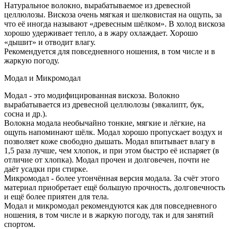
Натуральное волокно, вырабатываемое из древесной
целлюлозы. Вискоза очень мягкая и шелковистая на ощупь, за
что её иногда называют «древесным шёлком». В холод вискоза
хорошо удерживает тепло, а в жару охлаждает. Хорошо
«дышит» и отводит влагу.
Рекомендуется для повседневного ношения, в том числе и в
жаркую погоду.
Модал и Микромодал
Модал - это модифицированная вискоза. Волокно
вырабатывается из древесной целлюлозы (эвкалипт, бук,
сосна и др.).
Волокна модала необычайно тонкие, мягкие и лёгкие, на
ощупь напоминают шёлк. Модал хорошо пропускает воздух и
позволяет коже свободно дышать. Модал впитывает влагу в
1,5 раза лучше, чем хлопок, и при этом быстро её испаряет (в
отличие от хлопка). Модал прочен и долговечен, почти не
даёт усадки при стирке.
Микромодал - более утончённая версия модала. За счёт этого
материал приобретает ещё большую прочность, долговечность
и ещё более приятен для тела.
Модал и микромодал рекомендуются как для повседневного
ношения, в том числе и в жаркую погоду, так и для занятий
спортом.