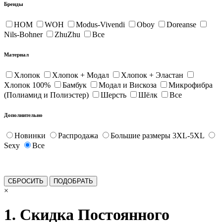
Бренды
HOM
WOH
Modus-Vivendi
Oboy
Doreanse
Nils-Bohner
ZhuZhu
Все
Материал
Хлопок
Хлопок + Модал
Хлопок + Эластан
Хлопок 100%
Бамбук
Модал и Вискоза
Микрофибра
(Полиамид и Полиэстер)
Шерсть
Шёлк
Все
Дополнительно
Новинки
Распродажа
Большие размеры 3XL-5XL
Sexy
Все
×
1. Скидка Постоянного