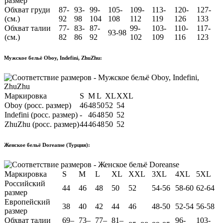
размер
Обхват груди
87-
93-
99-
105-
109-
113-
120-
127-
(см.)
92
98
104
108
112
119
126
133
Обхват талии
77-
83-
87-
99-
103-
110-
117-
93-98
(см.)
82
86
92
102
109
116
123
Мужское бельё Oboy, Indefini, ZhuZhu:
Маркировка
S
M
L
XL
XXL
Oboy (росс. размер)
46
48
50
52
54
Indefini (росс. размер)
-
46
48
50
52
ZhuZhu (росс. размер)
44
46
48
50
52
Женское бельё Doreanse (Турция):
Маркировка
S
M
L
XL
XXL
3XL
4XL
5XL
Российский
44
46
48
50
52
54-56
58-60
62-64
размер
Европейский
38
40
42
44
46
48-50
52-54
56-58
размер
Обхват талии
69–
73–
77–
81–
96-
103-