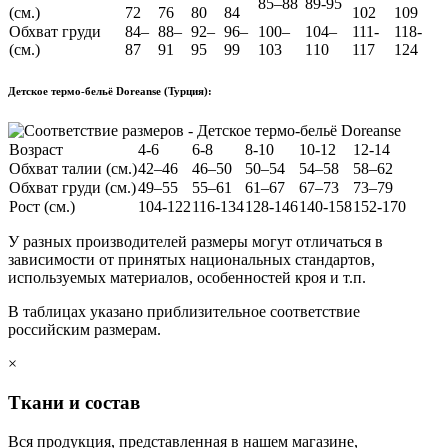
85–88
89-95
(см.)
72
76
80
84
102
109
Обхват груди
84–
88–
92–
96–
100–
104–
111-
118-
(см.)
87
91
95
99
103
110
117
124
Детское термо-бельё Doreanse (Турция):
Возраст
4-6
6-8
8-10
10-12
12-14
Обхват талии (см.)
42–46
46–50
50–54
54–58
58–62
Обхват груди (см.)
49–55
55–61
61–67
67–73
73–79
Рост (см.)
104-122
116-134
128-146
140-158
152-170
У разных производителей размеры могут отличаться в
зависимости от принятых национальных стандартов,
используемых материалов, особенностей кроя и т.п.
В таблицах указано приблизительное соответствие
российским размерам.
×
Ткани и состав
Вся продукция, представленная в нашем магазине,