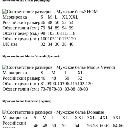
Мужское бельё HOM (Франция):
Маркировка
S
M
L
XL
XXL
Российский размер
46
48
50
52
54
Обхват талии (см.)
79
84
89
94
99
Обхват бёдер (см.)
98
103
108
113
118
Обхват груди (см.)
100
105
110
115
120
UK size
32
34
36
38
40
Мужское бельё Modus Vivendi (Греция):
Маркировка
S
M
L
XL
Российский размер
46
48
50
52
Обхват груди (см.)
81-99
90-103
96-115
102-120
Обхват талии (см.)
73-78
78-83
83-88
88-93
Мужское бельё Doreanse (Турция):
Маркировка
S
M
L
XL
XXL
3XL
4XL
5XL
Российский
46
48
50
52
54
56-58
60-62
64-66