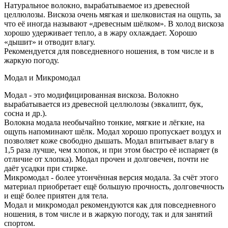
Натуральное волокно, вырабатываемое из древесной
целлюлозы. Вискоза очень мягкая и шелковистая на ощупь, за
что её иногда называют «древесным шёлком». В холод вискоза
хорошо удерживает тепло, а в жару охлаждает. Хорошо
«дышит» и отводит влагу.
Рекомендуется для повседневного ношения, в том числе и в
жаркую погоду.
Модал и Микромодал
Модал - это модифицированная вискоза. Волокно
вырабатывается из древесной целлюлозы (эвкалипт, бук,
сосна и др.).
Волокна модала необычайно тонкие, мягкие и лёгкие, на
ощупь напоминают шёлк. Модал хорошо пропускает воздух и
позволяет коже свободно дышать. Модал впитывает влагу в
1,5 раза лучше, чем хлопок, и при этом быстро её испаряет (в
отличие от хлопка). Модал прочен и долговечен, почти не
даёт усадки при стирке.
Микромодал - более утончённая версия модала. За счёт этого
материал приобретает ещё большую прочность, долговечность
и ещё более приятен для тела.
Модал и микромодал рекомендуются как для повседневного
ношения, в том числе и в жаркую погоду, так и для занятий
спортом.