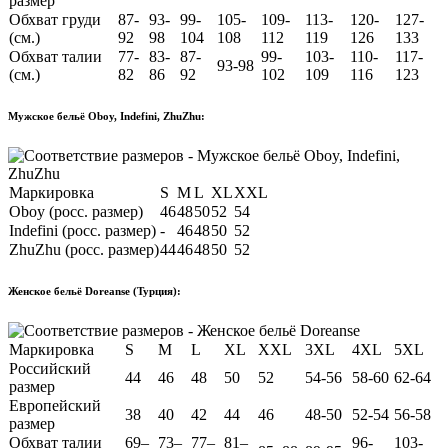
размер
Обхват груди
87-
93-
99-
105-
109-
113-
120-
127-
(см.)
92
98
104
108
112
119
126
133
Обхват талии
77-
83-
87-
99-
103-
110-
117-
93-98
(см.)
82
86
92
102
109
116
123
Мужское бельё Oboy, Indefini, ZhuZhu:
Маркировка
S
M
L
XL
XXL
Oboy (росс. размер)
46
48
50
52
54
Indefini (росс. размер)
-
46
48
50
52
ZhuZhu (росс. размер)
44
46
48
50
52
Женское бельё Doreanse (Турция):
Маркировка
S
M
L
XL
XXL
3XL
4XL
5XL
Российский
44
46
48
50
52
54-56
58-60
62-64
размер
Европейский
38
40
42
44
46
48-50
52-54
56-58
размер
Обхват талии
69–
73–
77–
81–
96-
103-