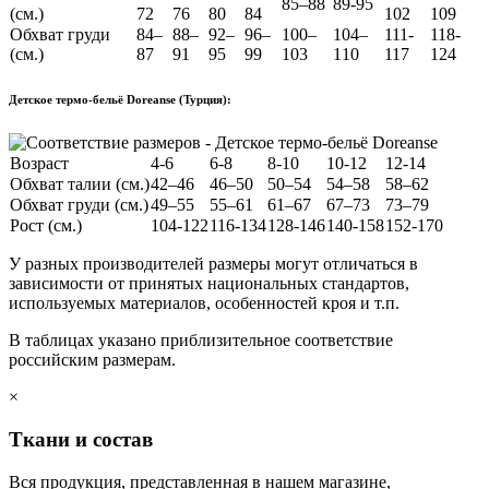
85–88
89-95
(см.)
72
76
80
84
102
109
Обхват груди
84–
88–
92–
96–
100–
104–
111-
118-
(см.)
87
91
95
99
103
110
117
124
Детское термо-бельё Doreanse (Турция):
Возраст
4-6
6-8
8-10
10-12
12-14
Обхват талии (см.)
42–46
46–50
50–54
54–58
58–62
Обхват груди (см.)
49–55
55–61
61–67
67–73
73–79
Рост (см.)
104-122
116-134
128-146
140-158
152-170
У разных производителей размеры могут отличаться в
зависимости от принятых национальных стандартов,
используемых материалов, особенностей кроя и т.п.
В таблицах указано приблизительное соответствие
российским размерам.
×
Ткани и состав
Вся продукция, представленная в нашем магазине,