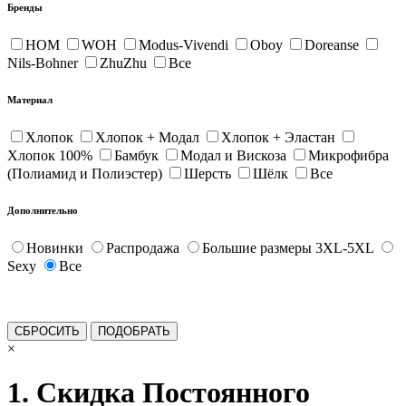
Бренды
HOM
WOH
Modus-Vivendi
Oboy
Doreanse
Nils-Bohner
ZhuZhu
Все
Материал
Хлопок
Хлопок + Модал
Хлопок + Эластан
Хлопок 100%
Бамбук
Модал и Вискоза
Микрофибра
(Полиамид и Полиэстер)
Шерсть
Шёлк
Все
Дополнительно
Новинки
Распродажа
Большие размеры 3XL-5XL
Sexy
Все
×
1. Скидка Постоянного