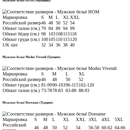
Мужское бельё HOM (Франция):
Маркировка
S
M
L
XL
XXL
Российский размер
46
48
50
52
54
Обхват талии (см.)
79
84
89
94
99
Обхват бёдер (см.)
98
103
108
113
118
Обхват груди (см.)
100
105
110
115
120
UK size
32
34
36
38
40
Мужское бельё Modus Vivendi (Греция):
Маркировка
S
M
L
XL
Российский размер
46
48
50
52
Обхват груди (см.)
81-99
90-103
96-115
102-120
Обхват талии (см.)
73-78
78-83
83-88
88-93
Мужское бельё Doreanse (Турция):
Маркировка
S
M
L
XL
XXL
3XL
4XL
5XL
Российский
46
48
50
52
54
56-58
60-62
64-66