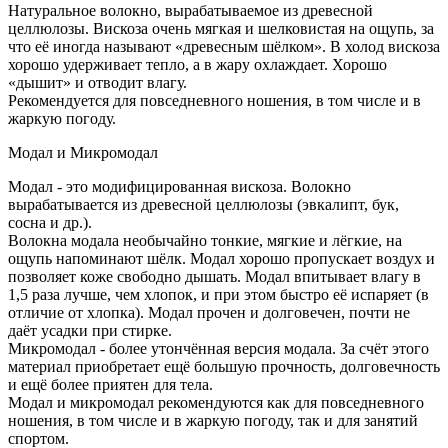
Натуральное волокно, вырабатываемое из древесной
целлюлозы. Вискоза очень мягкая и шелковистая на ощупь, за
что её иногда называют «древесным шёлком». В холод вискоза
хорошо удерживает тепло, а в жару охлаждает. Хорошо
«дышит» и отводит влагу.
Рекомендуется для повседневного ношения, в том числе и в
жаркую погоду.
Модал и Микромодал
Модал - это модифицированная вискоза. Волокно
вырабатывается из древесной целлюлозы (эвкалипт, бук,
сосна и др.).
Волокна модала необычайно тонкие, мягкие и лёгкие, на
ощупь напоминают шёлк. Модал хорошо пропускает воздух и
позволяет коже свободно дышать. Модал впитывает влагу в
1,5 раза лучше, чем хлопок, и при этом быстро её испаряет (в
отличие от хлопка). Модал прочен и долговечен, почти не
даёт усадки при стирке.
Микромодал - более утончённая версия модала. За счёт этого
материал приобретает ещё большую прочность, долговечность
и ещё более приятен для тела.
Модал и микромодал рекомендуются как для повседневного
ношения, в том числе и в жаркую погоду, так и для занятий
спортом.