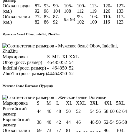
размер
Обхват груди
87-
93-
99-
105-
109-
113-
120-
127-
(см.)
92
98
104
108
112
119
126
133
Обхват талии
77-
83-
87-
99-
103-
110-
117-
93-98
(см.)
82
86
92
102
109
116
123
Мужское бельё Oboy, Indefini, ZhuZhu:
Маркировка
S
M
L
XL
XXL
Oboy (росс. размер)
46
48
50
52
54
Indefini (росс. размер)
-
46
48
50
52
ZhuZhu (росс. размер)
44
46
48
50
52
Женское бельё Doreanse (Турция):
Маркировка
S
M
L
XL
XXL
3XL
4XL
5XL
Российский
44
46
48
50
52
54-56
58-60
62-64
размер
Европейский
38
40
42
44
46
48-50
52-54
56-58
размер
Обхват талии
69–
73–
77–
81–
96-
103-