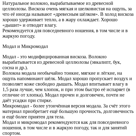
Натуральное волокно, вырабатываемое из древесной
целлюлозы. Вискоза очень мягкая и шелковистая на ощупь, за
что её иногда называют «древесным шёлком». В холод вискоза
хорошо удерживает тепло, а в жару охлаждает. Хорошо
«дышит» и отводит влагу.
Рекомендуется для повседневного ношения, в том числе и в
жаркую погоду.
Модал и Микромодал
Модал - это модифицированная вискоза. Волокно
вырабатывается из древесной целлюлозы (эвкалипт, бук,
сосна и др.).
Волокна модала необычайно тонкие, мягкие и лёгкие, на
ощупь напоминают шёлк. Модал хорошо пропускает воздух и
позволяет коже свободно дышать. Модал впитывает влагу в
1,5 раза лучше, чем хлопок, и при этом быстро её испаряет (в
отличие от хлопка). Модал прочен и долговечен, почти не
даёт усадки при стирке.
Микромодал - более утончённая версия модала. За счёт этого
материал приобретает ещё большую прочность, долговечность
и ещё более приятен для тела.
Модал и микромодал рекомендуются как для повседневного
ношения, в том числе и в жаркую погоду, так и для занятий
спортом.