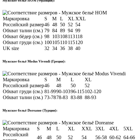
Мужское бельё HOM (Франция):
Маркировка
S
M
L
XL
XXL
Российский размер
46
48
50
52
54
Обхват талии (см.)
79
84
89
94
99
Обхват бёдер (см.)
98
103
108
113
118
Обхват груди (см.)
100
105
110
115
120
UK size
32
34
36
38
40
Мужское бельё Modus Vivendi (Греция):
Маркировка
S
M
L
XL
Российский размер
46
48
50
52
Обхват груди (см.)
81-99
90-103
96-115
102-120
Обхват талии (см.)
73-78
78-83
83-88
88-93
Мужское бельё Doreanse (Турция):
Маркировка
S
M
L
XL
XXL
3XL
4XL
5XL
Российский
46
48
50
52
54
56-58
60-62
64-66