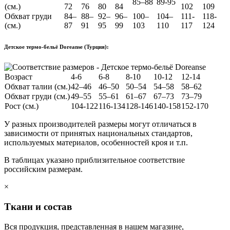
85–88
89-95
(см.)
72
76
80
84
102
109
Обхват груди
84–
88–
92–
96–
100–
104–
111-
118-
(см.)
87
91
95
99
103
110
117
124
Детское термо-бельё Doreanse (Турция):
Возраст
4-6
6-8
8-10
10-12
12-14
Обхват талии (см.)
42–46
46–50
50–54
54–58
58–62
Обхват груди (см.)
49–55
55–61
61–67
67–73
73–79
Рост (см.)
104-122
116-134
128-146
140-158
152-170
У разных производителей размеры могут отличаться в
зависимости от принятых национальных стандартов,
используемых материалов, особенностей кроя и т.п.
В таблицах указано приблизительное соответствие
российским размерам.
×
Ткани и состав
Вся продукция, представленная в нашем магазине,