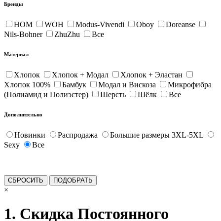
Бренды
HOM
WOH
Modus-Vivendi
Oboy
Doreanse
Nils-Bohner
ZhuZhu
Все
Материал
Хлопок
Хлопок + Модал
Хлопок + Эластан
Хлопок 100%
Бамбук
Модал и Вискоза
Микрофибра
(Полиамид и Полиэстер)
Шерсть
Шёлк
Все
Дополнительно
Новинки
Распродажа
Большие размеры 3XL-5XL
Sexy
Все
×
1. Скидка Постоянного