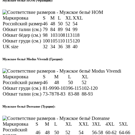
Мужское бельё HOM (Франция):
Маркировка
S
M
L
XL
XXL
Российский размер
46
48
50
52
54
Обхват талии (см.)
79
84
89
94
99
Обхват бёдер (см.)
98
103
108
113
118
Обхват груди (см.)
100
105
110
115
120
UK size
32
34
36
38
40
Мужское бельё Modus Vivendi (Греция):
Маркировка
S
M
L
XL
Российский размер
46
48
50
52
Обхват груди (см.)
81-99
90-103
96-115
102-120
Обхват талии (см.)
73-78
78-83
83-88
88-93
Мужское бельё Doreanse (Турция):
Маркировка
S
M
L
XL
XXL
3XL
4XL
5XL
Российский
46
48
50
52
54
56-58
60-62
64-66