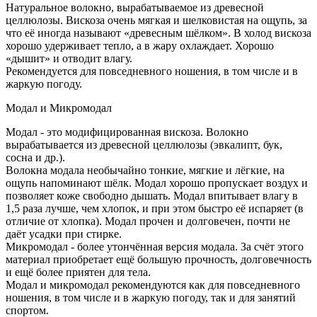
Натуральное волокно, вырабатываемое из древесной
целлюлозы. Вискоза очень мягкая и шелковистая на ощупь, за
что её иногда называют «древесным шёлком». В холод вискоза
хорошо удерживает тепло, а в жару охлаждает. Хорошо
«дышит» и отводит влагу.
Рекомендуется для повседневного ношения, в том числе и в
жаркую погоду.
Модал и Микромодал
Модал - это модифицированная вискоза. Волокно
вырабатывается из древесной целлюлозы (эвкалипт, бук,
сосна и др.).
Волокна модала необычайно тонкие, мягкие и лёгкие, на
ощупь напоминают шёлк. Модал хорошо пропускает воздух и
позволяет коже свободно дышать. Модал впитывает влагу в
1,5 раза лучше, чем хлопок, и при этом быстро её испаряет (в
отличие от хлопка). Модал прочен и долговечен, почти не
даёт усадки при стирке.
Микромодал - более утончённая версия модала. За счёт этого
материал приобретает ещё большую прочность, долговечность
и ещё более приятен для тела.
Модал и микромодал рекомендуются как для повседневного
ношения, в том числе и в жаркую погоду, так и для занятий
спортом.