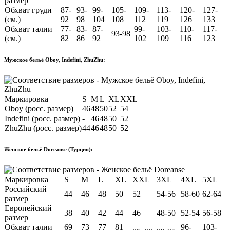
размер
Обхват груди
87-
93-
99-
105-
109-
113-
120-
127-
(см.)
92
98
104
108
112
119
126
133
Обхват талии
77-
83-
87-
99-
103-
110-
117-
93-98
(см.)
82
86
92
102
109
116
123
Мужское бельё Oboy, Indefini, ZhuZhu:
Маркировка
S
M
L
XL
XXL
Oboy (росс. размер)
46
48
50
52
54
Indefini (росс. размер)
-
46
48
50
52
ZhuZhu (росс. размер)
44
46
48
50
52
Женское бельё Doreanse (Турция):
Маркировка
S
M
L
XL
XXL
3XL
4XL
5XL
Российский
44
46
48
50
52
54-56
58-60
62-64
размер
Европейский
38
40
42
44
46
48-50
52-54
56-58
размер
Обхват талии
69–
73–
77–
81–
96-
103-