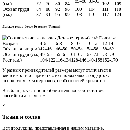
85–88
89-95
(см.)
72
76
80
84
102
109
Обхват груди
84–
88–
92–
96–
100–
104–
111-
118-
(см.)
87
91
95
99
103
110
117
124
Детское термо-бельё Doreanse (Турция):
Возраст
4-6
6-8
8-10
10-12
12-14
Обхват талии (см.)
42–46
46–50
50–54
54–58
58–62
Обхват груди (см.)
49–55
55–61
61–67
67–73
73–79
Рост (см.)
104-122
116-134
128-146
140-158
152-170
У разных производителей размеры могут отличаться в
зависимости от принятых национальных стандартов,
используемых материалов, особенностей кроя и т.п.
В таблицах указано приблизительное соответствие
российским размерам.
×
Ткани и состав
Вся продукция, представленная в нашем магазине,