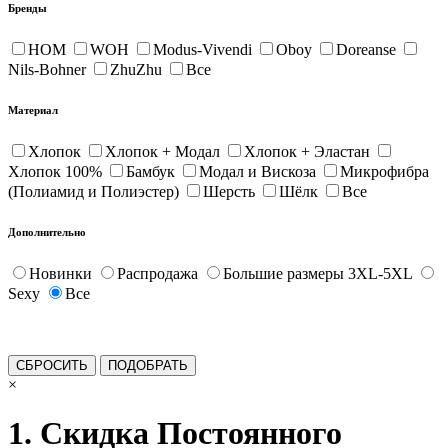
Бренды
HOM
WOH
Modus-Vivendi
Oboy
Doreanse
Nils-Bohner
ZhuZhu
Все
Материал
Хлопок
Хлопок + Модал
Хлопок + Эластан
Хлопок 100%
Бамбук
Модал и Вискоза
Микрофибра
(Полиамид и Полиэстер)
Шерсть
Шёлк
Все
Дополнительно
Новинки
Распродажа
Большие размеры 3XL-5XL
Sexy
Все
×
1. Скидка Постоянного