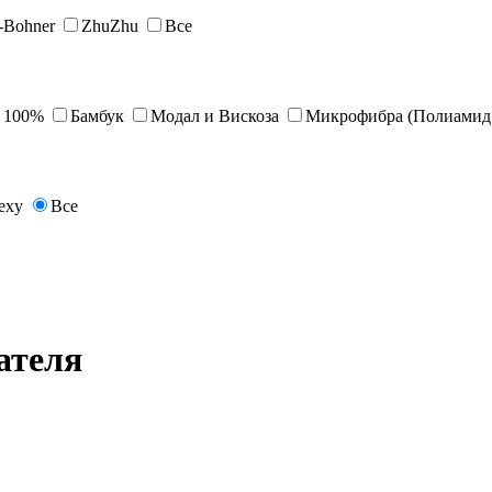
s-Bohner
ZhuZhu
Все
 100%
Бамбук
Модал и Вискоза
Микрофибра (Полиамид 
exy
Все
ателя