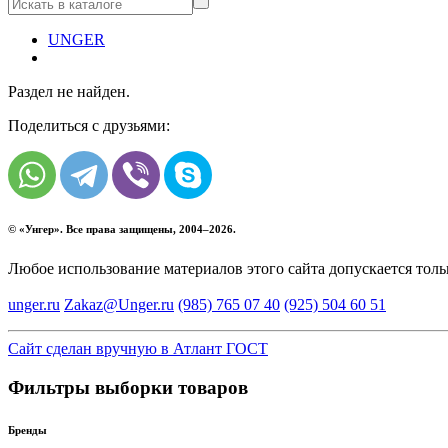
UNGER
Раздел не найден.
Поделиться с друзьями:
© «
Унгер
». Все права защищены, 2004–2026.
Любое использование материалов этого сайта допускается тол
unger.ru
Zakaz@Unger.ru
(985)
765 07 40
(925)
504 60 51
Сайт сделан вручную в Атлант ГОСТ
Фильтры выборки товаров
Бренды