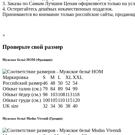
3. Заказы по Самым Лучшим Ценам оформляются только на ус
4. Остерегайтесь дешёвых некачественных подделок.
Принимаются во внимание только российские сайты, продаю
×
Проверьте свой размер
Мужское бельё HOM (Франция):
Маркировка
S
M
L
XL
XXL
Российский размер
46
48
50
52
54
Обхват талии (см.)
79
84
89
94
99
Обхват бёдер (см.)
98
103
108
113
118
Обхват груди (см.)
100
105
110
115
120
UK size
32
34
36
38
40
Мужское бельё Modus Vivendi (Греция):