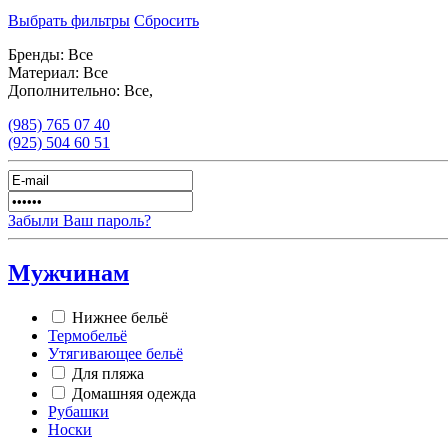
Выбрать фильтры
Сбросить
Бренды:
Все
Материал:
Все
Дополнительно:
Все,
(985)
765 07 40
(925)
504 60 51
Забыли Ваш пароль?
Мужчинам
Нижнее бельё
Термобельё
Утягивающее бельё
Для пляжа
Домашняя одежда
Рубашки
Носки