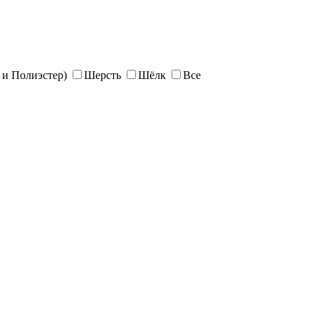
и Полиэстер)
Шерсть
Шёлк
Все