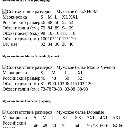
Мужское бельё HOM (Франция):
Маркировка
S
M
L
XL
XXL
Российский размер
46
48
50
52
54
Обхват талии (см.)
79
84
89
94
99
Обхват бёдер (см.)
98
103
108
113
118
Обхват груди (см.)
100
105
110
115
120
UK size
32
34
36
38
40
Мужское бельё Modus Vivendi (Греция):
Маркировка
S
M
L
XL
Российский размер
46
48
50
52
Обхват груди (см.)
81-99
90-103
96-115
102-120
Обхват талии (см.)
73-78
78-83
83-88
88-93
Мужское бельё Doreanse (Турция):
Маркировка
S
M
L
XL
XXL
3XL
4XL
5XL
Российский
46
48
50
52
54
56-58
60-62
64-66