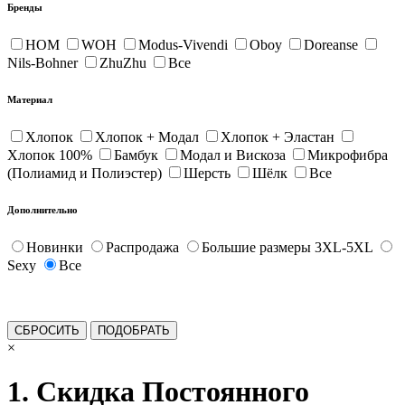
Бренды
HOM
WOH
Modus-Vivendi
Oboy
Doreanse
Nils-Bohner
ZhuZhu
Все
Материал
Хлопок
Хлопок + Модал
Хлопок + Эластан
Хлопок 100%
Бамбук
Модал и Вискоза
Микрофибра
(Полиамид и Полиэстер)
Шерсть
Шёлк
Все
Дополнительно
Новинки
Распродажа
Большие размеры 3XL-5XL
Sexy
Все
×
1. Скидка Постоянного