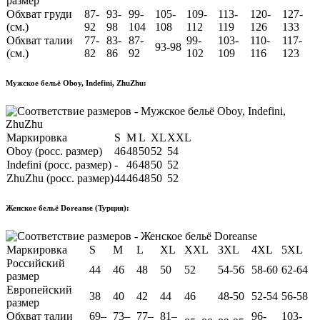
размер
Обхват груди
87-
93-
99-
105-
109-
113-
120-
127-
(см.)
92
98
104
108
112
119
126
133
Обхват талии
77-
83-
87-
99-
103-
110-
117-
93-98
(см.)
82
86
92
102
109
116
123
Мужское бельё Oboy, Indefini, ZhuZhu:
Маркировка
S
M
L
XL
XXL
Oboy (росс. размер)
46
48
50
52
54
Indefini (росс. размер)
-
46
48
50
52
ZhuZhu (росс. размер)
44
46
48
50
52
Женское бельё Doreanse (Турция):
Маркировка
S
M
L
XL
XXL
3XL
4XL
5XL
Российский
44
46
48
50
52
54-56
58-60
62-64
размер
Европейский
38
40
42
44
46
48-50
52-54
56-58
размер
Обхват талии
69–
73–
77–
81–
96-
103-