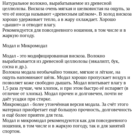
Натуральное волокно, вырабатываемое из древесной
целлюлозы. Вискоза очень мягкая и шелковистая на ощупь, за
что её иногда называют «древесным шёлком». В холод вискоза
хорошо удерживает тепло, а в жару охлаждает. Хорошо
«дышит» и отводит влагу.
Рекомендуется для повседневного ношения, в том числе и в
жаркую погоду.
Модал и Микромодал
Модал - это модифицированная вискоза. Волокно
вырабатывается из древесной целлюлозы (эвкалипт, бук,
сосна и др.).
Волокна модала необычайно тонкие, мягкие и лёгкие, на
ощупь напоминают шёлк. Модал хорошо пропускает воздух и
позволяет коже свободно дышать. Модал впитывает влагу в
1,5 раза лучше, чем хлопок, и при этом быстро её испаряет (в
отличие от хлопка). Модал прочен и долговечен, почти не
даёт усадки при стирке.
Микромодал - более утончённая версия модала. За счёт этого
материал приобретает ещё большую прочность, долговечность
и ещё более приятен для тела.
Модал и микромодал рекомендуются как для повседневного
ношения, в том числе и в жаркую погоду, так и для занятий
спортом.