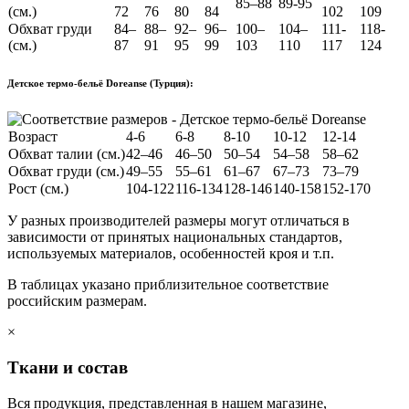
85–88
89-95
(см.)
72
76
80
84
102
109
Обхват груди
84–
88–
92–
96–
100–
104–
111-
118-
(см.)
87
91
95
99
103
110
117
124
Детское термо-бельё Doreanse (Турция):
Возраст
4-6
6-8
8-10
10-12
12-14
Обхват талии (см.)
42–46
46–50
50–54
54–58
58–62
Обхват груди (см.)
49–55
55–61
61–67
67–73
73–79
Рост (см.)
104-122
116-134
128-146
140-158
152-170
У разных производителей размеры могут отличаться в
зависимости от принятых национальных стандартов,
используемых материалов, особенностей кроя и т.п.
В таблицах указано приблизительное соответствие
российским размерам.
×
Ткани и состав
Вся продукция, представленная в нашем магазине,